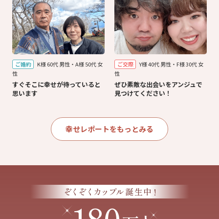
ご婚約
K様 60代 男性・A様 50代 女
ご交際
Y様 40代 男性・F様 30代 女
性
性
すぐそこに幸せが待っていると
ぜひ素敵な出会いをアンジュで
思います
見つけてください！
幸せレポートをもっとみる
!
ぞくぞくカップル
誕生中
180