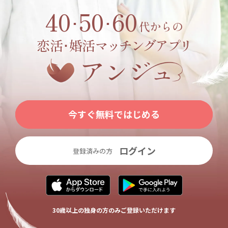
40
50
60
･
･
代からの
恋活･婚活
マッチングアプリ
今すぐ無料ではじめる
ログイン
登録済みの方
30歳以上の独身の方のみご登録いただけます