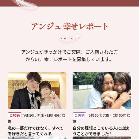
アンジュ 幸せレポート
アンジュがきっかけでご交際、ご入籍された方
からの、幸せレポートを募集しています。
ご結婚
Y様 50代 男性・M様 40代 女
ご再婚
B様 50代 男性・C様 50代 女
性
性
私の一部だけではなく、すべて
自分の理想としている人に出逢
を好きだと言ってくれる
うことができました！