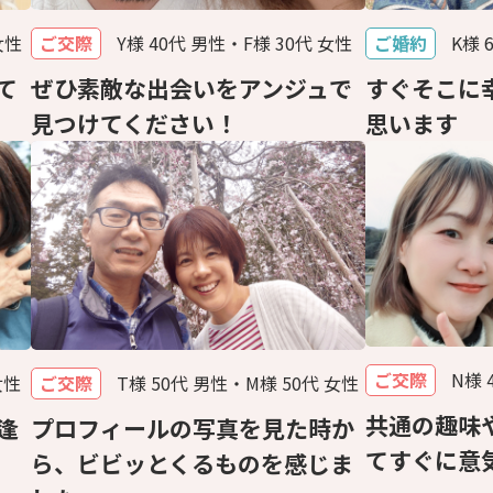
女性
ご交際
Y様 40代 男性・F様 30代 女性
ご婚約
K様 
て
ぜひ素敵な出会いをアンジュで
すぐそこに
見つけてください！
思います
ご交際
N様 
女性
ご交際
T様 50代 男性・M様 50代 女性
共通の趣味
逢
プロフィールの写真を見た時か
てすぐに意
ら、ビビッとくるものを感じま