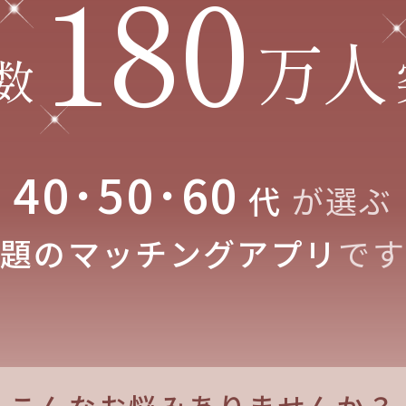
180
万人
数
40･50･60
代
が選ぶ
話題のマッチングアプリ
です