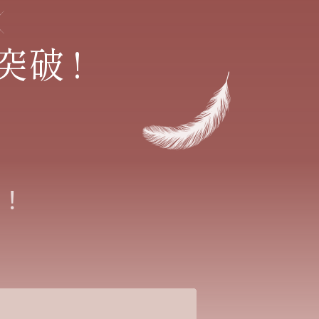
突破
!
！