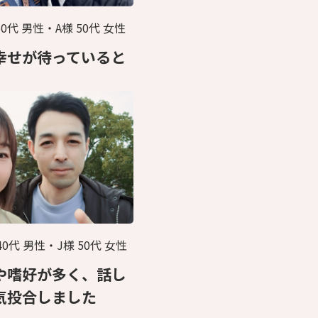
60代 男性・A様 50代 女性
幸せが待っていると
40代 男性・J様 50代 女性
や嗜好が多く、話し
気投合しました