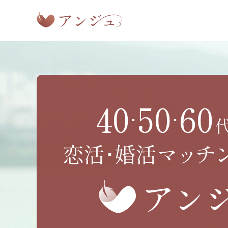
40
50
60
･
･
恋活･婚活
マッチ