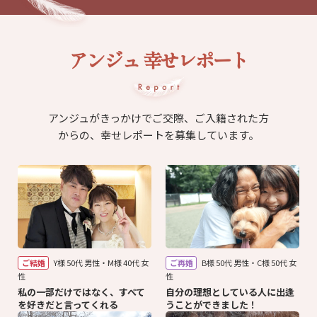
アンジュ 幸せレポート
アンジュがきっかけでご交際、ご入籍された方
からの、幸せレポートを募集しています。
ご結婚
Y様 50代 男性・M様 40代 女
ご再婚
B様 50代 男性・C様 50代 女
性
性
私の一部だけではなく、すべて
自分の理想としている人に出逢
を好きだと言ってくれる
うことができました！