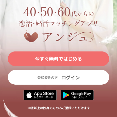
40
50
60
･
･
代からの
恋活･婚活
マッチングアプリ
今すぐ無料ではじめる
ログイン
登録済みの方
30歳以上の独身の方のみご登録いただけます