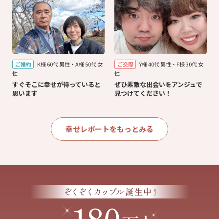
ご婚約
K様 60代 男性・A様 50代 女
ご交際
Y様 40代 男性・F様 30代 女
性
性
すぐそこに幸せが待っていると
ぜひ素敵な出会いをアンジュで
思います
見つけてください！
幸せレポートをもっとみる
!
ぞくぞくカップル
誕生中
180