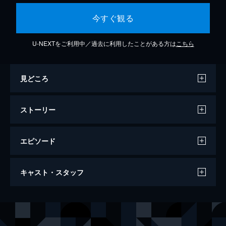
今すぐ観る
U-NEXTをご利用中／過去に利用したことがある方は
こちら
見どころ
ストーリー
エピソード
#1 誰もが憧れる立派なひとつの職業
キャスト・スタッフ
怪異対策会議で重本の「アリスシステム」は
実績不足で退けられるが、彼は自ら新たな案
件を受注し、実力証明に動く。一方、越谷は
声の出演
桜木カナ
ファイルーズあい
ある人物から任務に関わる不穏な提案を受
越谷仁美
東内マリ子