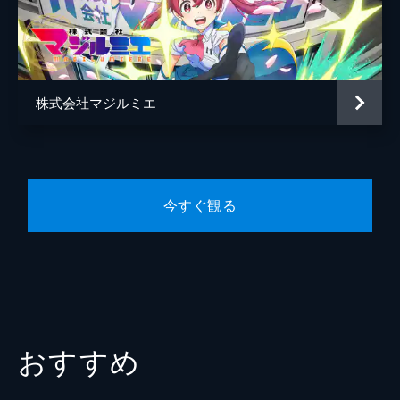
闇森響
福西勝也
ミエとアストの連携で総力戦が展開される。
機動力、精密な制御、高度なオペレーション
監督
福島利規
がかみあい、即席とは思えない連携が生ま
れ、反撃の糸口を掴んでいく。
キャラクターデザイン
藤井昌宏
23分
株式会社マジルミエ
原作
岩田雪花
#5 いつまでも新人気分じゃいられない
アリスシステムの拡大に向け、マジルミエは
青木裕
エンジニアの採用を開始。その結果、思いが
けない人材が集まり、チームには新たな風が
音楽
宮崎誠
吹き始める。そんななか、マジルミエ一同は
今すぐ観る
アニメーション制作
J.C.STAFF
講演と面接を兼ねて京都へ向かうことに。
23分
おすすめ