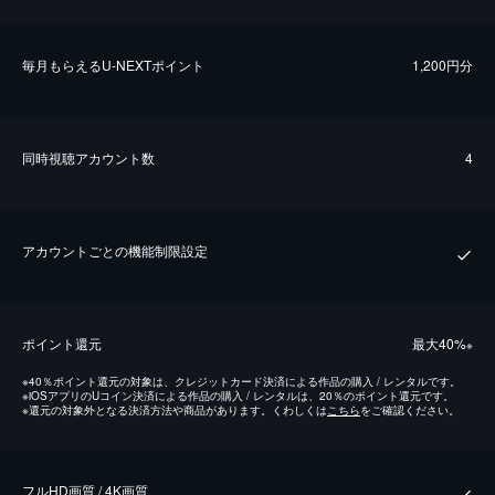
毎⽉もらえるU-NEXTポイント
1,200円分
同時視聴アカウント数
4
アカウントごとの機能制限設定
ポイント還元
最⼤40%
※
※
40％ポイント還元の対象は、クレジットカード決済による作品の購入 / レンタルです。
※
iOSアプリのUコイン決済による作品の購入 / レンタルは、20％のポイント還元です。
※
還元の対象外となる決済方法や商品があります。くわしくは
こちら
をご確認ください。
フルHD画質 / 4K画質