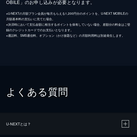
OBILE」のお申し込みが必要となります。
※U-NEXTの月額プラン会員が毎月もらえる1,200円分のポイントを、U-NEXT MOBILEの
月額基本料の支払いに充てた場合。
※決済時において支払金額に相当するポイントを保有していない場合、差額分の料金はご登
録のクレジットカードでのお支払いとなります。
※通話料、SMS通信料、オプション（かけ放題など）の月額利用料は別途発生します。
よくある質問
U-NEXTとは？