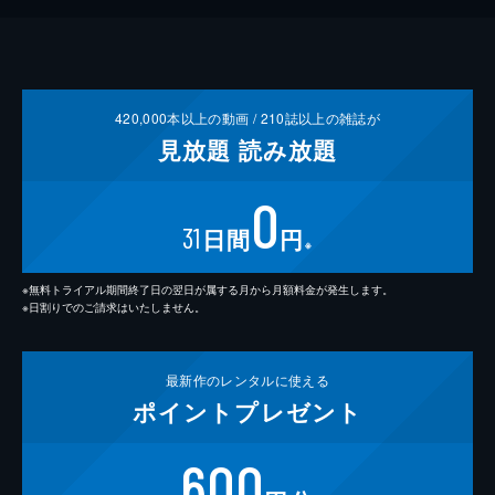
420,000
本以上の動画 /
210
誌以上の雑誌が
見放題
読み放題
0
31
日間
円
※
※無料トライアル期間終了日の翌日が属する月から月額料金が発生します。
※日割りでのご請求はいたしません。
最新作の
レンタルに使える
ポイント
プレゼント
600