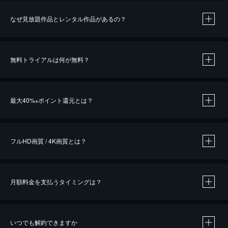
なぜ見放題作品とレンタル作品があるの？
無料トライアルは何が無料？
※
最大40%
ポイント還元とは？
※
※
作品によって必要なポイントが異なります。
フルHD画質 / 4K画質とは？
月額料金を支払うタイミングは？
※
40％ポイント還元の対象は、クレジットカード決済による作品の購入 / レンタルです。
※
iOSアプリのUコイン決済による作品の購入 / レンタルは、20％のポイント還元です。
※
還元の対象外となる決済方法や商品があります。くわしくは
こちら
をご確認ください。
いつでも解約できますか