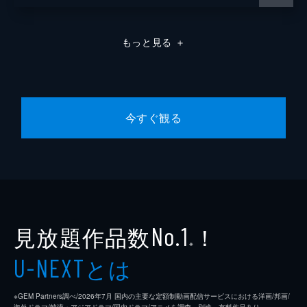
もっと見る
＋
今すぐ観る
見放題作品数
！
No.1
※
とは
U-NEXT
※GEM Partners調べ/2026年7⽉ 国内の主要な定額制動画配信サービスにおける洋画/邦画/
海外ドラマ/韓流・アジアドラマ/国内ドラマ/アニメを調査。別途、有料作品あり。