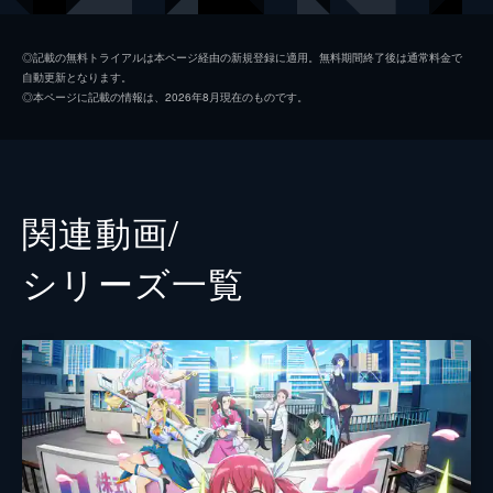
け、チームは未知の案件へと踏み出す。
23分
重本浩司
小山力也
#2 この怪異に退治方法はございませんの
◎記載の無料トライアルは本ページ経由の新規登録に適用。無料期間終了後は通常料金で
自動更新となります。
新種怪異の調査と退治のため魔総研を訪れた
二子山和央
山下大輝
◎本ページに記載の情報は、2026年8月現在のものです。
カナと越谷は、攻撃すら通じない異様な新種
翠川
逢坂良太
怪異に直面する。さらに裏では魔力規制をめ
ぐる思惑が交錯し、怪異は想定外の変異を見
土刃メイ
安済知佳
せるなか、マジルミエの実力が試される。
23分
葵リリー
石原夏織
関連動画/
#3 こういうイチャモンは久々だな
槇野あかね
天海由梨奈
暴走する新種怪異に対し、マジルミエとアス
シリーズ⼀覧
トの魔法少女が同時に対峙する。共闘はかみ
古賀圭
石田彰
あわず、オペレーターとしてある人物が介
入。複数の魔法少女とシステムが交錯するな
越谷長官
後藤光祐
か、未知の怪異に対する総力戦が幕を開け
萬田所長
武虎
る。
23分
赤坂いろは
渡部紗弓
#4 よっぽどいい魔法少女と働いてるんで
すよ
塔ノ森サカヱ
石見舞菜香
急速に変異を続ける丙型怪異に対し、マジル