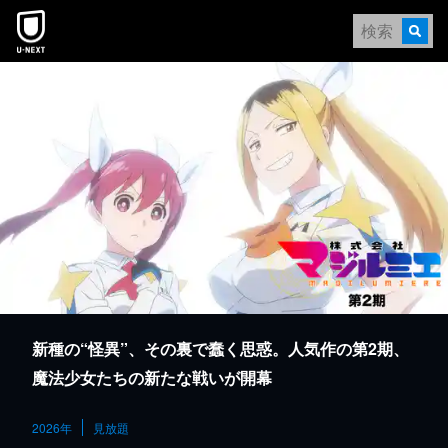
本文へスキップ
新種の“怪異”、その裏で蠢く思惑。人気作の第2期、
魔法少女たちの新たな戦いが開幕
2026年
見放題