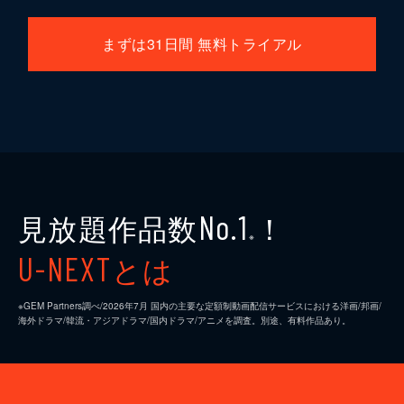
まずは31日間 無料トライアル
見放題作品数
！
No.1
※
とは
U-NEXT
※GEM Partners調べ/2026年7⽉ 国内の主要な定額制動画配信サービスにおける洋画/邦画/
海外ドラマ/韓流・アジアドラマ/国内ドラマ/アニメを調査。別途、有料作品あり。