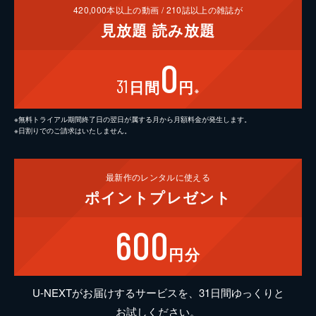
420,000
本以上の動画 /
210
誌以上の雑誌が
見放題
読み放題
0
31
日間
円
※
※無料トライアル期間終了日の翌日が属する月から月額料金が発生します。
※日割りでのご請求はいたしません。
最新作の
レンタルに使える
ポイント
プレゼント
600
円分
U-NEXTがお届けするサービスを、31日間ゆっくりと
お試しください。