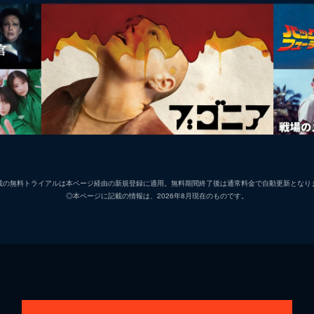
載の無料トライアルは本ページ経由の新規登録に適用。無料期間終了後は通常料金で自動更新となり
◎本ページに記載の情報は、2026年8月現在のものです。