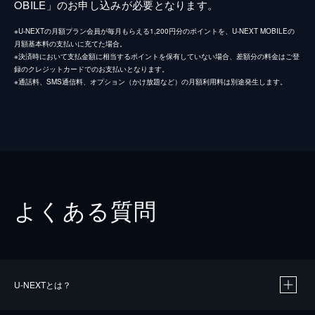
OBILE」のお申し込みが必要となります。
※U-NEXTの月額プラン会員が毎月もらえる1,200円分のポイントを、U-NEXT MOBILEの
月額基本料の支払いに充てた場合。
※決済時において支払金額に相当するポイントを保有していない場合、差額分の料金はご登
録のクレジットカードでのお支払いとなります。
※通話料、SMS通信料、オプション（かけ放題など）の月額利用料は別途発生します。
よくある質問
U-NEXTとは？