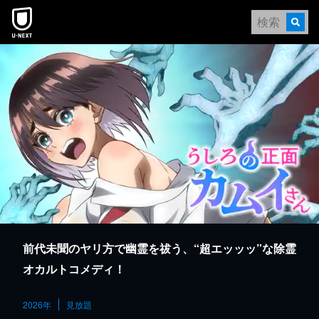
本文へスキップ
前代未聞のヤリ方で幽霊を祓う、“超エッッッ”な除霊
オカルトコメディ！
2026年
見放題