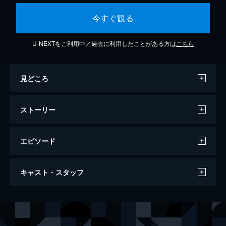
今すぐ観る
U-NEXTをご利用中／過去に利用したことがある方は
こちら
見どころ
ストーリー
エピソード
第1話 メリーさん／テケテケ
キャスト・スタッフ
深夜の高層ビルに鳴り響く電話。その向こう
から聞こえるのは「私、メリーさん」。逃げ
込む部屋、駆ける廊下、全ての電話を介して
声の出演
カムイ
杉田智和
メリーさんがシヅカを追う。メリーさんが遭
耳塚シヅカ
碧乃梨心