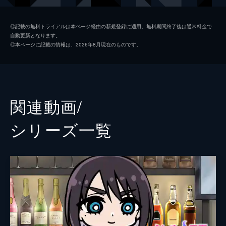
遇したものとは!?(「メリーさん」)
12分
お市
M・A・O
第2話 コックリさん
◎記載の無料トライアルは本ページ経由の新規登録に適用。無料期間終了後は通常料金で
自動更新となります。
霊感体質を隠し、普通の学生ライフを望むシ
キョーコ
相坂優歌
◎本ページに記載の情報は、2026年8月現在のものです。
ヅカ。だが、友達のイナガワが持ってきた
イナガワ
井澤詩織
「コックリさんシート」によって平穏は打ち
砕かれる。イナガワたちの召喚に応じて出現
監督
つくも匠
するコックリさんの魔の手がシヅカに迫る。
12分
キャラクターデザイン
山下敏成
関連動画/
第3話 呪いの人形／隙間女
原作
えろき
捨てても捨てても戻ってくる呪いの市松人形
シリーズ⼀覧
が、カムイの事務所へ持ち込まれる。「自分
コノシロしんこ
を払えるものなら払ってみろ!」と意気込む
人形。だがそこで彼女は、想像を絶するカム
音楽
えんどうちひろ
イの生態と除霊法を目の当たりにする。
総作画監督
野口孝行
12分
第4話 口裂け女／ろくろ首
阿部智之
ぴちぴちの服にランドセルを背負って「小学
生コス」を強制されるシヅカ。何の罰ゲーム
アニメーション制作
ゼロジー
かと嘆く彼女に、「私、きれい?」と口裂け