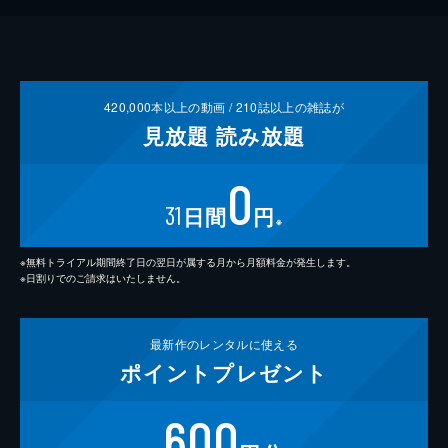
420,000
本以上の動画 /
210
誌以上の雑誌が
見放題
読み放題
0
31
日間
円
※
※無料トライアル期間終了日の翌日が属する月から月額料金が発生します。
※日割りでのご請求はいたしません。
最新作の
レンタルに使える
ポイント
プレゼント
600