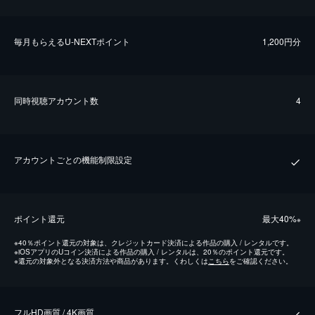
毎⽉もらえるU-NEXTポイント
1,200円分
同時視聴アカウント数
4
アカウントごとの機能制限設定
ポイント還元
最⼤40%
※
※
40％ポイント還元の対象は、クレジットカード決済による作品の購入 / レンタルです。
※
iOSアプリのUコイン決済による作品の購入 / レンタルは、20％のポイント還元です。
※
還元の対象外となる決済方法や商品があります。くわしくは
こちら
をご確認ください。
フルHD画質 / 4K画質