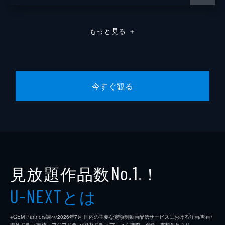
もっと見る
＋
今すぐ観る
見放題作品数
！
No.1
※
とは
U-NEXT
※GEM Partners調べ/2026年7⽉ 国内の主要な定額制動画配信サービスにおける洋画/邦画/
海外ドラマ/韓流・アジアドラマ/国内ドラマ/アニメを調査。別途、有料作品あり。