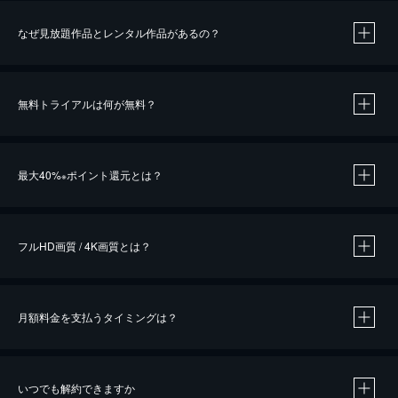
なぜ見放題作品とレンタル作品があるの？
無料トライアルは何が無料？
※
最大40%
ポイント還元とは？
※
※
作品によって必要なポイントが異なります。
フルHD画質 / 4K画質とは？
月額料金を支払うタイミングは？
※
40％ポイント還元の対象は、クレジットカード決済による作品の購入 / レンタルです。
※
iOSアプリのUコイン決済による作品の購入 / レンタルは、20％のポイント還元です。
※
還元の対象外となる決済方法や商品があります。くわしくは
こちら
をご確認ください。
いつでも解約できますか