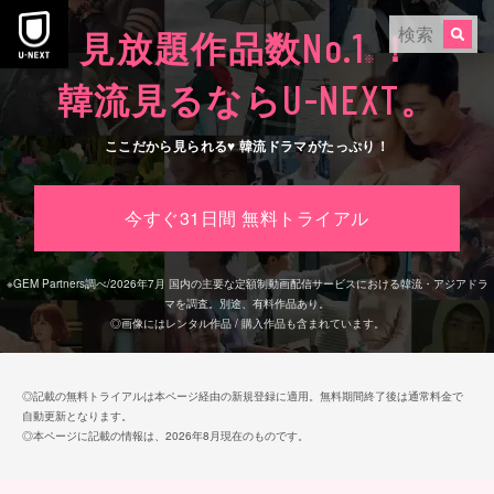
本文へスキップ
No.1
見放題作品数
！
※
U-NEXT
韓流見るなら
。
ここだから見られる♥ 韓流ドラマがたっぷり！
今すぐ31日間 無料トライアル
※
GEM Partners調べ/2026年7⽉
国内の主要な定額制動画配信サービスにおける韓流・アジアドラ
マを調査。別途、有料作品あり。
◎画像にはレンタル作品 / 購入作品も含まれています。
◎記載の無料トライアルは本ページ経由の新規登録に適用。無料期間終了後は通常料金で
自動更新となります。
◎本ページに記載の情報は、2026年8月現在のものです。