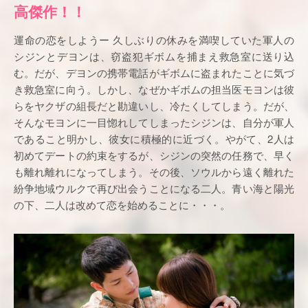
高傑作！！
運命の恋をしようー 久しぶりの休みを満喫していた軍人の
シジンとデヨンは、窃盗犯ギボムを捕まえ救急室に送り込
む。だが、デヨンの携帯電話がギボムに盗まれたことに気づ
き救急室に向う。しかし、なぜかギボムの担当医モヨンは彼
らをヤクザの組長だと勘違いし、冷たくしてしまう。だが、
そんなモヨンに一目惚れしてしまったシジンは、自分が軍人
であること明かし、彼女に積極的に近づく。やがて、2人は
初めてデートの約束をするが、シジンの突然の任務で、早く
も離れ離れになってしまう。その後、ソウルから遠く離れた
紛争地域ウルクで再び出会うことになる二人。青い海と陽光
の下、二人は改めて恋を始めることに・・・。