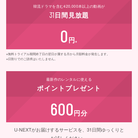
韓流ドラマを含む
420,000
本以上の動画が
31
日間
見放題
0
円
※
※無料トライアル期間終了日の翌日が属する月から月額料金が発生します。
※日割りでのご請求はいたしません。
最新作の
レンタルに使える
ポイント
プレゼント
600
円分
U-NEXTがお届けするサービスを、31日間ゆっくりと
お試しください。