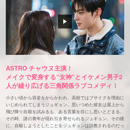
ASTRO チャウヌ主演！
メイクで変身する“女神”とイケメン男子2
人が繰り広げる三角関係ラブコメディ！
小さい頃から容姿をからかわれ、高校ではブサイクを理由に
いじめられてしまうジュギョン。思いつめた彼女は屋上から
飛び降り自殺を試みるも、ある言葉を目にし思いとどまる。
その時、謎の青年が現れ引き寄せられるジュギョン。その彼
に、自殺しようとしたことをジュギョンは説教されるのだっ