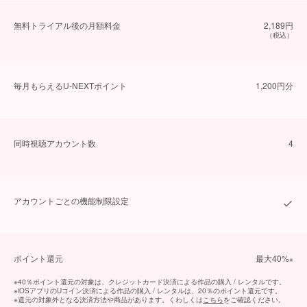
無料トライアル後の⽉額料金
2,189円
（税込）
毎⽉もらえるU-NEXTポイント
1,200円分
同時視聴アカウント数
4
アカウントごとの機能制限設定
ポイント還元
最⼤40%
※
※
40％ポイント還元の対象は、クレジットカード決済による作品の購入 / レンタルです。
※
iOSアプリのUコイン決済による作品の購入 / レンタルは、20％のポイント還元です。
※
還元の対象外となる決済方法や商品があります。くわしくは
こちら
をご確認ください。