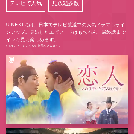
テレビで人気
見放題多数
U-NEXTには、⽇本でテレビ放送中の⼈気ドラマもライ
ンアップ。⾒逃したエピソードはもちろん、最終話まで
イッキ⾒も楽しめます。
※ポイント（レンタル）作品を含みます。