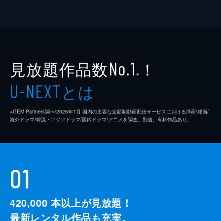
見放題作品数
！
No.1
※
とは
U-NEXT
※GEM Partners調べ/2026年7⽉ 国内の主要な定額制動画配信サービスにおける洋画/邦画/
海外ドラマ/韓流・アジアドラマ/国内ドラマ/アニメを調査。別途、有料作品あり。
01
420,000
本以上が見放題！
最新レンタル作品も充実。