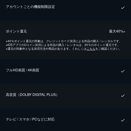
アカウントごとの機能制限設定
ポイント還元
最⼤40%
※
※
40％ポイント還元の対象は、クレジットカード決済による作品の購入 / レンタルです。
※
iOSアプリのUコイン決済による作品の購入 / レンタルは、20％のポイント還元です。
※
還元の対象外となる決済方法や商品があります。くわしくは
こちら
をご確認ください。
フルHD画質 / 4K画質
⾼⾳質（DOLBY DIGITAL PLUS）
テレビ / スマホ / PCなどに対応