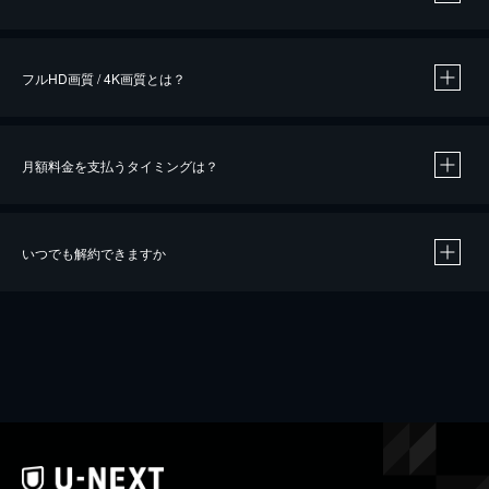
※
作品によって必要なポイントが異なります。
フルHD画質 / 4K画質とは？
月額料金を支払うタイミングは？
※
40％ポイント還元の対象は、クレジットカード決済による作品の購入 / レンタルです。
※
iOSアプリのUコイン決済による作品の購入 / レンタルは、20％のポイント還元です。
※
還元の対象外となる決済方法や商品があります。くわしくは
こちら
をご確認ください。
いつでも解約できますか
こちら