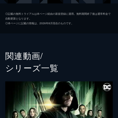
ィに戻ったオリバーは…!?
42分
トミー・マーリン
コリン・ドネル
第2話 父への誓い
◎記載の無料トライアルは本ページ経由の新規登録に適用。無料期間終了後は通常料金で
自動更新となります。
オリバーは自分の死亡証明書を無効にするた
ジョン・ディグル
デヴィッド・ラムゼイ
◎本ページに記載の情報は、2026年8月現在のものです。
め裁判所へ行くが、そこでローレルに会う。
テア・クイーン
ウィラ・ホランド
ローレルは中国の犯罪組織から賄賂をもらい
麻薬の密輸を見逃していたマーティン･ソマ
モイラ・クイーン
スザンナ・トンプソン
ーズを起訴していた。
42分
クエンティン・ランス
ポール・ブラックソーン
関連動画/
第3話 凶弾
監督
デヴィッド・ナッター
オリバーがホルダーに詰め寄った時、何者か
シリーズ⼀覧
がホルダーを撃ち殺す。オリバーはそのガン
デヴィッド・バレット
マンの正体が“デッドショット”で、倒産した
会社の競売で落札を狙う入札予定者を殺して
ガイ・ビー
いることを突き止める。
ヴィンス・ミシアーノ
42分
第4話 交錯する想い
マイケル・シュルツ
オリバーは、どうすればローレルが以前のよ
うに接してくれるのか分からず困るが、妹テ
ジョン・ベーリング
アがヒントを与えてくれる。オリバーはピー