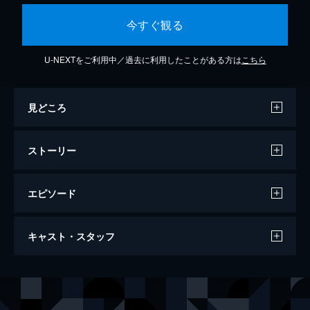
今すぐ観る
U-NEXTをご利用中／過去に利用したことがある方は
こちら
見どころ
ストーリー
エピソード
第1話 汚れた街
キャスト・スタッフ
億万長者でプレイボーイのオリバー･クイー
ンは海難事故に遭い死んだと思われていた
が、5年後、太平洋の孤島で生きていたこと
出演
オリバー・クイーン／アロー
スティーヴン・アメル
が判明。やがて、故郷のスターリング･シテ
ダイナ・“ローレル”・ランス
ケイティ・キャシディ