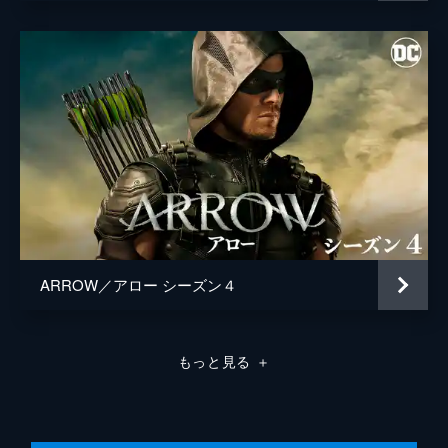
母モイラが、突然現れたバイクライダーに狙
ウェンディ・メリクル
撃され、男は死亡、モイラは軽傷を負う。一
方、トミーはやっとローレルをディナーに連
ベン・ソコロウスキー
れ出すが…!?
ジェフ・ジョンズ
40分
第8話 歪んだ心
ベス・シュワルツ
オリバーはヘレナと親密になり、彼女をパー
トナーとして育てるために弓矢の使い方を指
ガブリエル・スタントン
導。ヘレナが疑わしいと思っているディグル
ジェイク・コバーン
は、彼女に秘密まで教えているオリバーに厳
しく忠告するが…!?
ドリュー・Ｚ・グリーンバーグ
42分
ブライアン・Ｑ・ミラー
第9話 新たな闇
ARROW／アロー シーズン４
オリバーと彼の父が行方不明になって以来、
リンジー・アレン
モイラとテアがクリスマスを祝っていないこ
とを知り、オリバーはクリスマス･パーティ
もっと見る
＋
を計画。オリバーは失われた家族の時間を取
り戻そうと思う。
42分
第10話 憎しみの炎