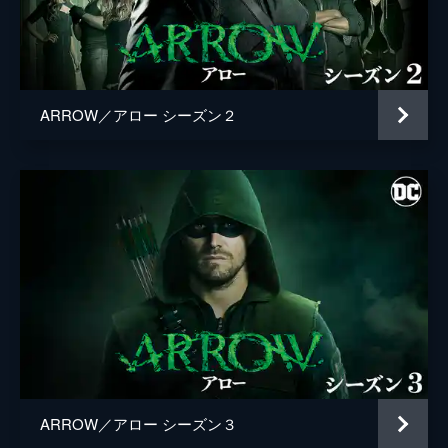
デヴィッド・グロスマン
ター･デクランが妻殺しの罪で死刑の宣告を
受けたことを知る。
ケネス・フィンク
42分
ジョン・ダール
第5話 傷痕
ランス刑事に殺人容疑で逮捕されたオリバー
ARROW／アロー シーズン２
イーグル・エギルッソン
は、母モイラに「弁護人はローレルに」と頼
む。ローレルは、弁護を引き受けるが、それ
ニック・コパス
は、法廷で父と対決することを意味してい
た。
ウェンディ・スタンツラー
42分
グレン・ウィンター
第6話 正すべきもの
ロイヤルフラッシュ･ギャングがスターリン
マイケル・オファー
グ･シティの銀行を襲い、非番で居合わせた
脚本
アンドリュー・クライスバーグ
警官が事件に巻き込まれる。一方、トミーか
ら人間関係についてのアドバイスを求められ
マーク・グッゲンハイム
たテアは…!?
42分
モイラ・カーランド
第7話 復讐の女神
ARROW／アロー シーズン３
ラナ・チョー
路上で建設会社の男と話していたオリバーの