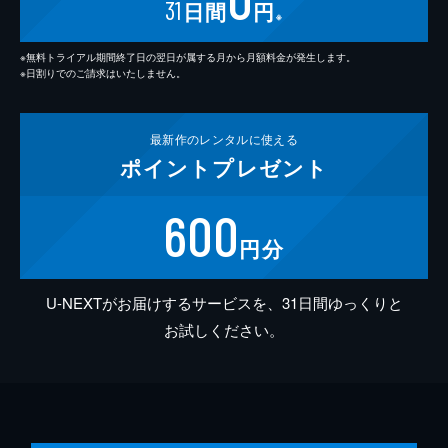
31
日間
円
※
※無料トライアル期間終了日の翌日が属する月から月額料金が発生します。
※日割りでのご請求はいたしません。
最新作の
レンタルに使える
ポイント
プレゼント
600
円分
U-NEXTがお届けするサービスを、31日間ゆっくりと
お試しください。