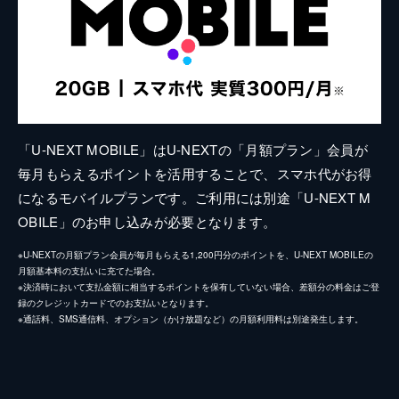
「U-NEXT MOBILE」はU-NEXTの「月額プラン」会員が
毎月もらえるポイントを活用することで、スマホ代がお得
になるモバイルプランです。ご利用には別途「U-NEXT M
OBILE」のお申し込みが必要となります。
※U-NEXTの月額プラン会員が毎月もらえる1,200円分のポイントを、U-NEXT MOBILEの
月額基本料の支払いに充てた場合。
※決済時において支払金額に相当するポイントを保有していない場合、差額分の料金はご登
録のクレジットカードでのお支払いとなります。
※通話料、SMS通信料、オプション（かけ放題など）の月額利用料は別途発生します。