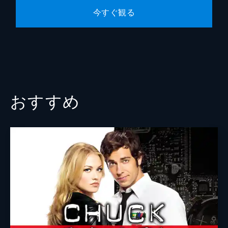
オリバーは、ダーク･アーチャーに打ち負か
今すぐ観る
され自信を失い、しばらく“アロー”を休業し
ていた。だが、ローレルからアローに、消防
士の不審な死について捜査するのを手伝って
ほしいと言われ…!?
42分
おすすめ