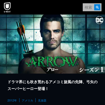
本文へスキップ
ドラマ界にも吹き荒れるアメコミ旋風の先陣、弓矢の
スーパーヒーロー登場！
2012年
アメリカ
見放題