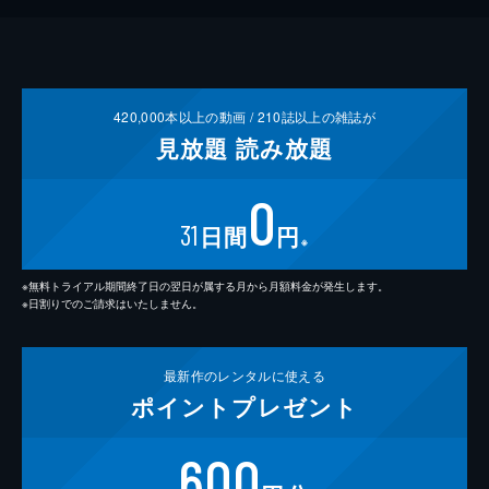
420,000
本以上の動画 /
210
誌以上の雑誌が
見放題
読み放題
0
31
日間
円
※
※無料トライアル期間終了日の翌日が属する月から月額料金が発生します。
※日割りでのご請求はいたしません。
最新作の
レンタルに使える
ポイント
プレゼント
600