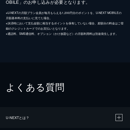
OBILE」のお申し込みが必要となります。
※U-NEXTの月額プラン会員が毎月もらえる1,200円分のポイントを、U-NEXT MOBILEの
月額基本料の支払いに充てた場合。
※決済時において支払金額に相当するポイントを保有していない場合、差額分の料金はご登
録のクレジットカードでのお支払いとなります。
※通話料、SMS通信料、オプション（かけ放題など）の月額利用料は別途発生します。
よくある質問
U-NEXTとは？