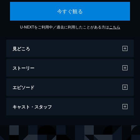
今すぐ観る
U-NEXTをご利用中／過去に利用したことがある方は
こちら
見どころ
ストーリー
エピソード
PV
キャスト・スタッフ
2分
声の出演
アリシア
白石晴香
第1幕 神学校ソルセイン
長い戦いの末、再会を果たしたハイデン王太
クレン
田村睦心