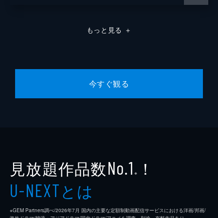
もっと見る
＋
今すぐ観る
見放題作品数
！
No.1
※
とは
U-NEXT
※GEM Partners調べ/2026年7⽉ 国内の主要な定額制動画配信サービスにおける洋画/邦画/
海外ドラマ/韓流・アジアドラマ/国内ドラマ/アニメを調査。別途、有料作品あり。