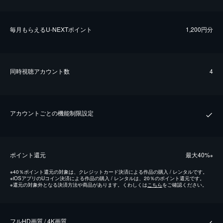
毎⽉もらえるU-NEXTポイント
1,200円分
同時視聴アカウント数
4
アカウントごとの機能制限設定
ポイント還元
最⼤40%
※
※
40％ポイント還元の対象は、クレジットカード決済による作品の購入 / レンタルです。
※
iOSアプリのUコイン決済による作品の購入 / レンタルは、20％のポイント還元です。
※
還元の対象外となる決済方法や商品があります。くわしくは
こちら
をご確認ください。
フルHD画質 / 4K画質