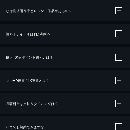
なぜ見放題作品とレンタル作品があるの？
無料トライアルは何が無料？
※
最大40%
ポイント還元とは？
※
※
作品によって必要なポイントが異なります。
フルHD画質 / 4K画質とは？
月額料金を支払うタイミングは？
※
40％ポイント還元の対象は、クレジットカード決済による作品の購入 / レンタルです。
※
iOSアプリのUコイン決済による作品の購入 / レンタルは、20％のポイント還元です。
※
還元の対象外となる決済方法や商品があります。くわしくは
こちら
をご確認ください。
いつでも解約できますか