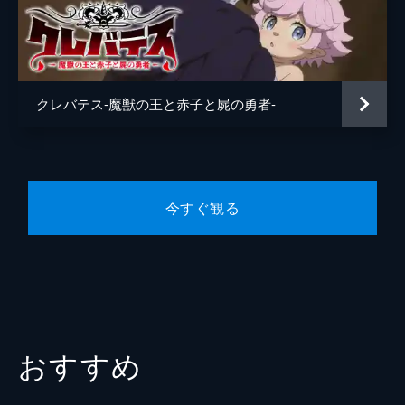
第4幕 黒い塔
エディソン
西山宏太朗
植物園に足を踏み入れたアリシアは、気づい
ミレア
関根明良
た時には不思議な世界へと迷い込んでいた。
アリシアには周りの全てが巨大に見えるが、
ローメイン
佐野史郎
外の世界からすればアリシアはネズミのよう
クレバテス-魔獣の王と赤子と屍の勇者-
な姿に見えており、小さな瓶に入れられ...。
監督
田口清隆
24分
キャラクターデザイン
佐古宗一郎
第5幕 自分との戦い
ソルセインの学長・ローメインと、その背後
原作
岩原裕二
にいる北の魔獣王・ヴォーデインは勇者伝承
今すぐ観る
の復活を目論んでいた。彼らの狙いは、クレ
音楽
信澤宣明
ンの持つトアの書。それを察したクレンは巨
総作画監督
佐古宗一郎
大な影の塔を作り出し、挑発する。
24分
近藤奈都子
アニメーション制作
Lay-duce
おすすめ