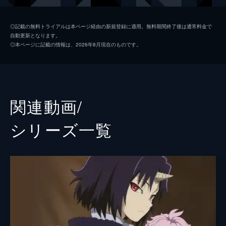
后・トアラとその息子・ルナ。クレンたち一
行はトアラからルナを保護していたことへの
クレバテス
中村悠一
◎記載の無料トライアルは本ページ経由の新規登録に適用。無料期間終了後は通常料金で
ほうびを与えられ、クレンは希望どおりルナ
自動更新となります。
ルナ
会沢紗弥
専属の魔術教師に任命されるが...。
◎本ページに記載の情報は、2026年8月現在のものです。
24分
ナイエ
黒沢ともよ
第2幕 もう一つの世界
ロッド
関智一
神学校ソルセインに潜入したクレンと、アリ
ッサと名を変えたアリシア。5年の生徒とし
ヴォーデイン
黒田崇矢
関連動画/
て最初に受ける授業は、魔術の実習。その内
容は杖を使って詠唱でランプを点火させるこ
レイ
梅田修一朗
シリーズ⼀覧
とで、アリシアは1番に挑戦するが...。
24分
メリーメリー
菊池ゆりな
第3幕 勇者伝承とはじまりの町
アンドリュー
橘龍丸
魔獣の正体はネイサンだった。それからネイ
サンは教室に姿を見せず、学校を去ることに
ティゲル
鈴木崚汰
なったという。この学校に何か秘密があるこ
リオン
峯田大夢
とは間違いなく、アリシアはしばらくの間、
利害の一致した双子と手を組むことにする。
サラサ
久野美咲
24分