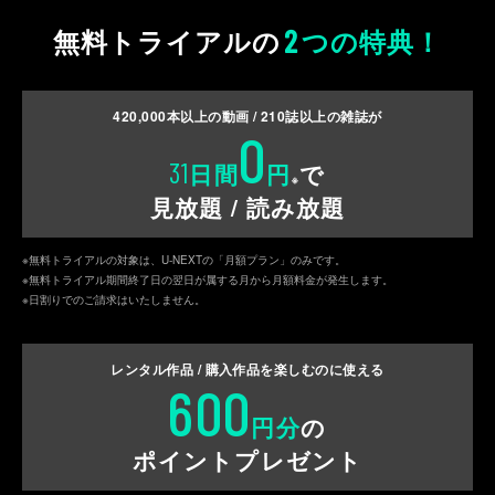
2
無料トライアルの
つの特典！
420,000
本以上の動画 /
210
誌以上の雑誌が
0
31
日間
円
で
※
見放題 / 読み放題
※無料トライアルの対象は、U-NEXTの「月額プラン」のみです。
※無料トライアル期間終了日の翌日が属する月から月額料金が発生します。
※日割りでのご請求はいたしません。
レンタル作品 / 購入作品を
楽しむのに使える
600
円分
の
ポイントプレゼント