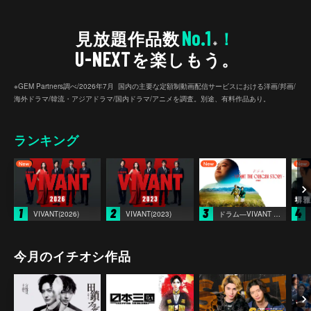
No.1
見放題作品数
！
※
U-NEXT
を楽しもう。
※GEM Partners調べ/2026年7⽉ 国内の主要な定額制動画配信サービスにおける洋画/邦画/
海外ドラマ/韓流・アジアドラマ/国内ドラマ/アニメを調査。別途、有料作品あり。
ランキング
1
2
3
4
VIVANT(2026)
VIVANT(2023)
ドラム―VIVANT THE ORIGIN STORY―
今月のイチオシ作品