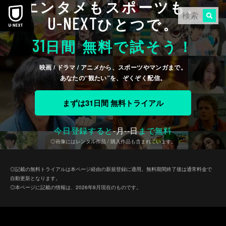
エンタメもスポーツも、
本文へスキップ
U-NEXT
ひとつで。
31
日間 無料で試そう！
映画 / ドラマ / アニメから、スポーツやマンガまで。
あなたの“観たい”を、ぞくぞく配信。
まずは31日間 無料トライアル
今日登録すると
-
月
--
日
まで無料
◎画像にはレンタル作品 / 購入作品も含まれています。
◎記載の無料トライアルは本ページ経由の新規登録に適用。無料期間終了後は通常料金で
自動更新となります。
◎本ページに記載の情報は、2026年8月現在のものです。