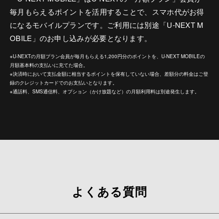
毎月もらえるポイントを活用することで、スマホ代がお得
になるモバイルプランです。ご利用には別途「U-NEXT M
OBILE」のお申し込みが必要となります。
※U-NEXTの月額プラン会員が毎月もらえる1,200円分のポイントを、U-NEXT MOBILEの
月額基本料の支払いに充てた場合。
※決済時において支払金額に相当するポイントを保有していない場合、差額分の料金はご登
録のクレジットカードでのお支払いとなります。
※通話料、SMS通信料、オプション（かけ放題など）の月額利用料は別途発生します。
よくある質問