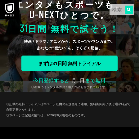
エンタメもスポーツも、
本文へスキップ
U-NEXT
ひとつで。
31
日間 無料で試そう！
映画 / ドラマ / アニメから、スポーツやマンガまで。
あなたの“観たい”を、ぞくぞく配信。
まずは31日間 無料トライアル
今日登録すると
-
月
--
日
まで無料
◎画像にはレンタル作品 / 購入作品も含まれています。
◎記載の無料トライアルは本ページ経由の新規登録に適用。無料期間終了後は通常料金で
自動更新となります。
◎本ページに記載の情報は、2026年8月現在のものです。