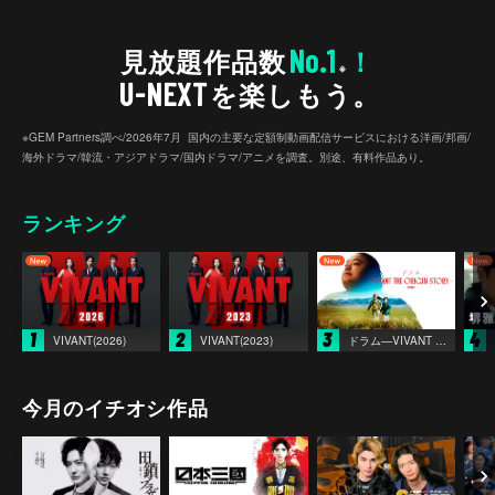
No.1
見放題作品数
！
※
U-NEXT
を楽しもう。
※GEM Partners調べ/2026年7⽉ 国内の主要な定額制動画配信サービスにおける洋画/邦画/
海外ドラマ/韓流・アジアドラマ/国内ドラマ/アニメを調査。別途、有料作品あり。
ランキング
1
2
3
4
VIVANT(2026)
VIVANT(2023)
ドラム―VIVANT THE ORIGIN STORY―
今月のイチオシ作品