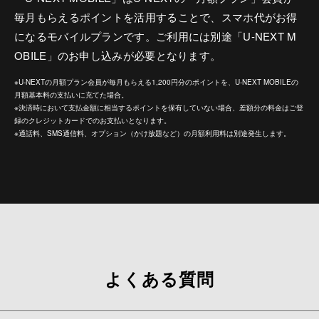
毎月もらえるポイントを活用することで、スマホ代がお得
になるモバイルプランです。ご利用には別途「U-NEXT M
OBILE」のお申し込みが必要となります。
※U-NEXTの月額プラン会員が毎月もらえる1,200円分のポイントを、U-NEXT MOBILEの
月額基本料の支払いに充てた場合。
※決済時において支払金額に相当するポイントを保有していない場合、差額分の料金はご登
録のクレジットカードでのお支払いとなります。
※通話料、SMS通信料、オプション（かけ放題など）の月額利用料は別途発生します。
よくある質問