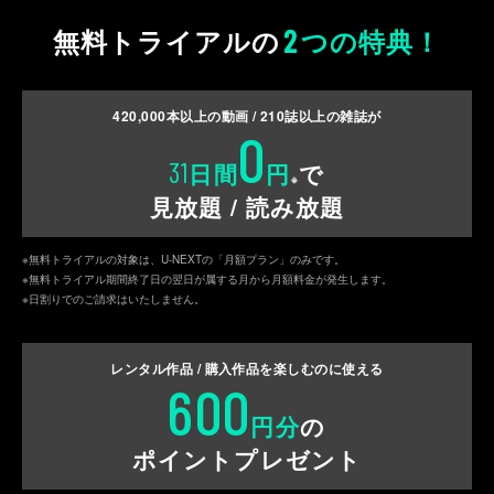
2
無料トライアルの
つの特典！
420,000
本以上の動画 /
210
誌以上の雑誌が
0
31
日間
円
で
※
見放題 / 読み放題
※無料トライアルの対象は、U-NEXTの「月額プラン」のみです。
※無料トライアル期間終了日の翌日が属する月から月額料金が発生します。
※日割りでのご請求はいたしません。
レンタル作品 / 購入作品を
楽しむのに使える
600
円分
の
ポイントプレゼント