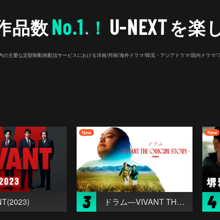
No.1
U-NEXT
作品数
！
を楽
※
26年7⽉ 国内の主要な定額制動画配信サービスにおける洋画/邦画/海外ドラマ/韓流・アジアドラマ/国内ドラ
3
4
T(2023)
ドラム―VIVANT THE ORIGIN STORY―