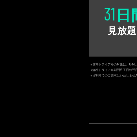
31
日
見放題
※無料トライアルの対象は、U-N
※無料トライアル期間終了日の翌
※日割りでのご請求はいたしませ