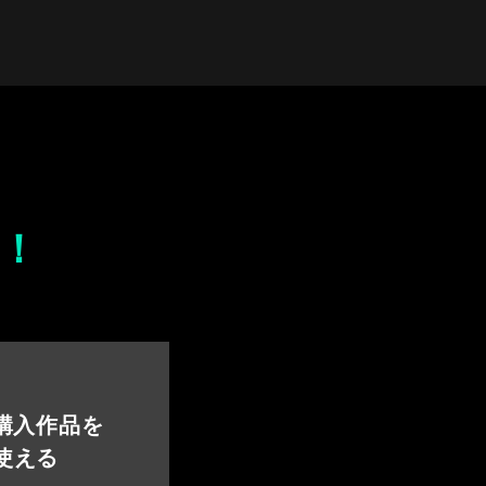
！
 購入作品を
使える