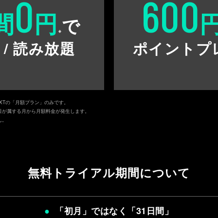
0
600
間
円
で
※
 / 読み放題
ポイントプ
EXTの「月額プラン」のみです。
日が属する月から月額料金が発生します。
ん。
無料トライアル期間について
「初月」ではなく「
31日間
」