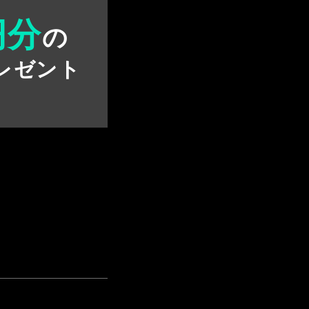
円分
の
レゼント