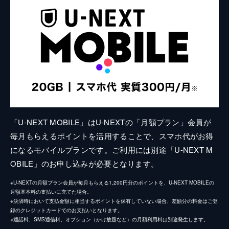
「U-NEXT MOBILE」はU-NEXTの「月額プラン」会員が
毎月もらえるポイントを活用することで、スマホ代がお得
になるモバイルプランです。ご利用には別途「U-NEXT M
OBILE」のお申し込みが必要となります。
※U-NEXTの月額プラン会員が毎月もらえる1,200円分のポイントを、U-NEXT MOBILEの
月額基本料の支払いに充てた場合。
※決済時において支払金額に相当するポイントを保有していない場合、差額分の料金はご登
録のクレジットカードでのお支払いとなります。
※通話料、SMS通信料、オプション（かけ放題など）の月額利用料は別途発生します。