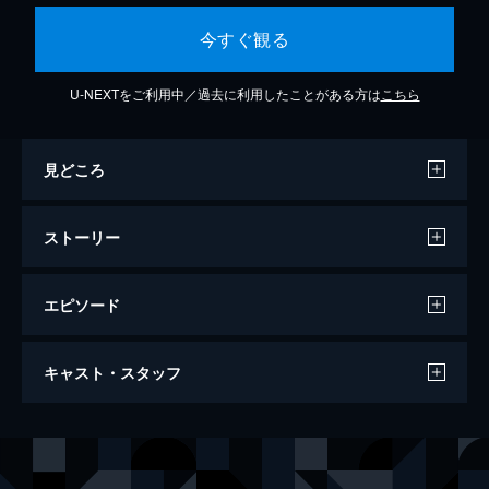
今すぐ観る
U-NEXTをご利用中／過去に利用したことがある方は
こちら
見どころ
ストーリー
エピソード
プロミシング・ヤング・ウーマン
キャスト・スタッフ
114分
出演
カサンドラ（キャシー）・トーマス
キャリー・マリガン
ライアン
ボー・バーナム