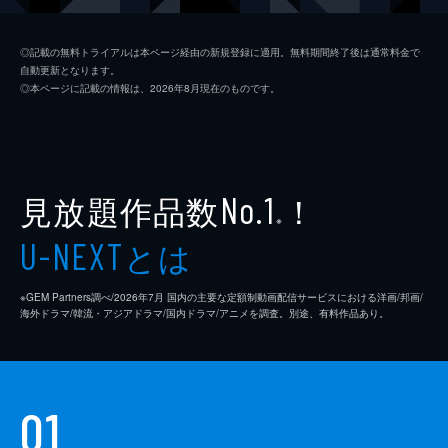
マディソン
アリソン・ブリー
◎記載の無料トライアルは本ページ経由の新規登録に適用。無料期間終了後は通常料金で
自動更新となります。
クランシー・ブラウン
◎本ページに記載の情報は、2026年8月現在のものです。
ジェニファー・クーリッジ
ラヴァーン・コックス
コニー・ブリットン
見放題作品数
！
No.1
※
監督
エメラルド・フェネル
とは
U-NEXT
脚本
エメラルド・フェネル
※GEM Partners調べ/2026年7⽉ 国内の主要な定額制動画配信サービスにおける洋画/邦画/
音楽
アンソニー・ウィリス
海外ドラマ/韓流・アジアドラマ/国内ドラマ/アニメを調査。別途、有料作品あり。
製作
マーゴット・ロビー
ジョシー・マクナマラ
01
トム・アカーリー