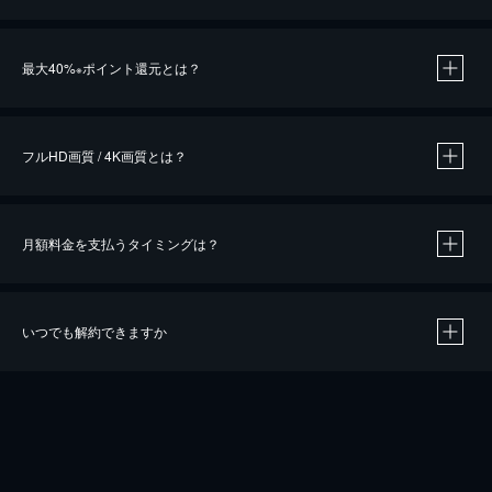
※
最大40%
ポイント還元とは？
※
※
作品によって必要なポイントが異なります。
フルHD画質 / 4K画質とは？
月額料金を支払うタイミングは？
※
40％ポイント還元の対象は、クレジットカード決済による作品の購入 / レンタルです。
※
iOSアプリのUコイン決済による作品の購入 / レンタルは、20％のポイント還元です。
※
還元の対象外となる決済方法や商品があります。くわしくは
こちら
をご確認ください。
いつでも解約できますか
こちら