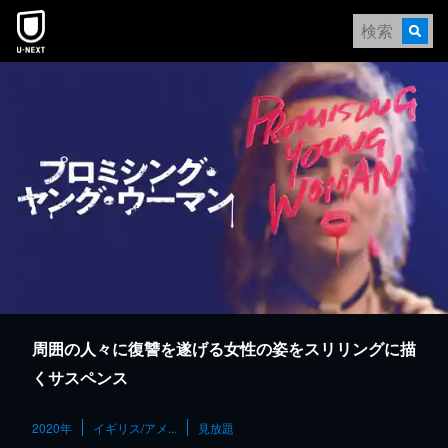
本文へスキップ
周囲の人々に復讐を遂げる女性の姿をスリリングに描
くサスペンス
2020年
イギリス/アメ...
見放題