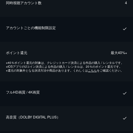
同時視聴アカウント数
4
アカウントごとの機能制限設定
ポイント還元
最⼤40%
※
※
40％ポイント還元の対象は、クレジットカード決済による作品の購入 / レンタルです。
※
iOSアプリのUコイン決済による作品の購入 / レンタルは、20％のポイント還元です。
※
還元の対象外となる決済方法や商品があります。くわしくは
こちら
をご確認ください。
フルHD画質 / 4K画質
⾼⾳質（DOLBY DIGITAL PLUS）