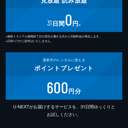
見放題
読み放題
0
31
日間
円
※
※無料トライアル期間終了日の翌日が属する月から月額料金が発生します。
※日割りでのご請求はいたしません。
最新作の
レンタルに使える
ポイント
プレゼント
600
円分
U-NEXTがお届けするサービスを、31日間ゆっくりと
お試しください。