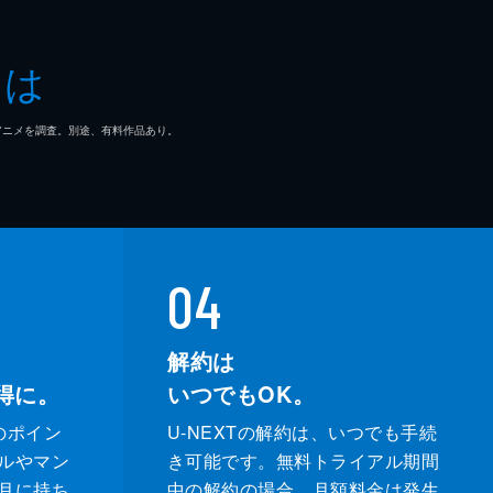
とは
マ/アニメを調査。別途、有料作品あり。
04
解約は
得に。
いつでもOK。
のポイン
U-NEXTの解約は、いつでも手続
ルやマン
き可能です。無料トライアル期間
月に持ち
中の解約の場合、月額料金は発生