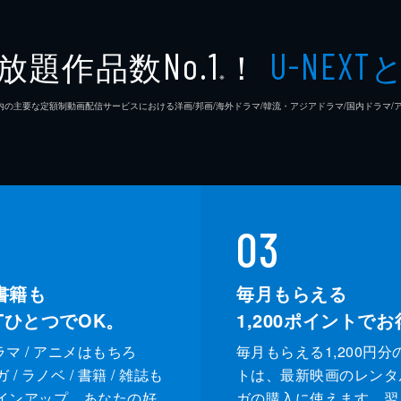
放題作品数
！
No.1
U-NEXT
※
26年7⽉ 国内の主要な定額制動画配信サービスにおける洋画/邦画/海外ドラマ/韓流・アジアドラマ/国内ドラ
03
書籍も
毎月もらえる
XTひとつでOK。
1,200
ポイントでお
ドラマ / アニメはもちろ
毎月もらえる1,200円分
/ ラノベ / 書籍 / 雑誌も
トは、最新映画のレンタ
インアップ。あなたの好
ガの購入に使えます。翌