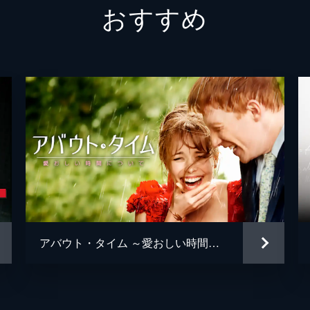
おすすめ
セリア
ナット
リンダ
ザック
ジェイ
クリス
ナンシ
アバウト・タイム ～愛おしい時間について～
ナンシ
セオド