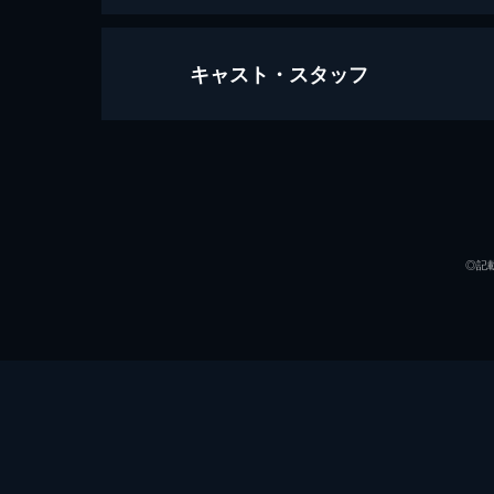
キャスト・スタッフ
マイ・インターン
122分
出演
◎記