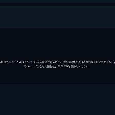
ベン
ロバー
ジュールズ
アン・
載の無料トライアルは本ページ経由の新規登録に適用。無料期間終了後は通常料金で自動更新となり
◎本ページに記載の情報は、2026年8月現在のものです。
フィオナ
レネ・
マット
アンダ
キャメロン
アンド
アダム