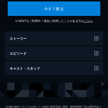
今すぐ観る
U-NEXTをご利用中／過去に利用したことがある方は
こちら
ストーリー
エピソード
1時間目 『オタクとギャルとキラモンと』
キャスト・スタッフ
女児向けアニメ『キラモン』好きのオタクな
男子高校生・瀬尾卓也は、座席に加えて距離
感も近い陽気な伊地知琴子、クールだがどこ
声の出演
瀬尾卓也
小村将
か抜けていて同じオタクの匂いがする天音
天音慶
稲垣好
慶、2人のJKギャルに話しかけられ...。
23分
伊地知琴子
芹澤優
2時間目 『ボクの部屋がギャルのたまり場
◎記載の無料トライアルは本ページ経由の新規登録に適用。無料期間終了後は通常料金で