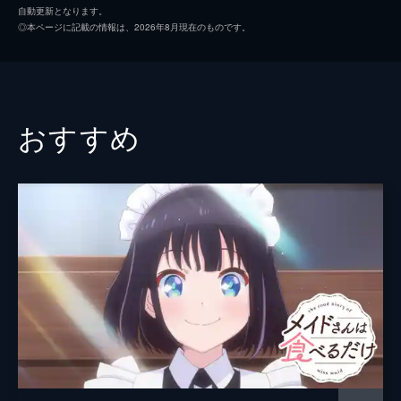
自動更新となります。
に!?』
伊地知弦一郎
笠間淳
◎本ページに記載の情報は、2026年8月現在のものです。
『キラモン』を通して何かと会話することが
雨宮紗優
小原好美
増えた瀬尾、天音、伊地知の3人。ある日、
いつものようにしゃべっていると、『キラモ
伊地知翔
種崎敦美
ン』のDVDを観ようと伊地知が提案し、ギャ
ルたちが瀬尾の部屋に押しかけ...。
伊地知響
加藤英美里
おすすめ
23分
監督
三田新
3時間目 『うち...上がってく?』
天音と伊地知から別々に、しかも同じタイミ
キャラクターデザイン
松田りおん
ングで休日デートのお誘いを受けた瀬尾。悩
みに悩んだ末、彼が出した結論は「3人で遊
原作
のりしろちゃん
ぶ」というものだった。デート当日、2人の
音楽
佐藤航
私服姿に感動すら覚える瀬尾だったが...。
23分
総作画監督
松田りおん
4時間目 『カラオケいこう♪』
球技大会を間近に控えて、球技が苦手な伊地
アニメーション制作
トムス・エンタテインメント／第６スタジオ
知と瀬尾は憂鬱な面持ち。対照的に天音はな
ぜか張り切りモードだった。仮面の奥に隠さ
れた彼女の胸中とは?そして、瀬尾たちは3人
だけでカラオケへ行くことに。