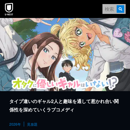
本文へスキップ
タイプ違いのギャル2人と趣味を通して惹かれ合い関
係性を深めていくラブコメディ
2026年
見放題