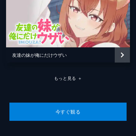
しまうが...。そして、2学期最大のイベント
である文化祭が始動する!
23分
8時間目 『お泊り会なんてそんなぁ』
伊地知に案内されて弦一郎の家にやってきた
瀬尾。そこに天音も合流して、3人だけの放
課後、文化祭準備が始まる。しかも翌日が休
みであることに気がついた伊地知が、その場
友達の妹が俺にだけウザい
で“お泊まり会”を提案する。
23分
9時間目 『謀ったな伊地知琴子...!』
もっと見る
＋
お泊まり会の後、帰途に就く瀬尾たち。その
途中、天音が弦一郎の家に忘れ物をしたこと
がわかり、やむなく伊地知と一緒に戻ること
に。しかし、弦一郎はシャワーを浴びてお
り、2人は公園で時間を潰すほかなくなる。
今すぐ観る
23分
10時間目 『学校祭!!』
ついにやってきた学校祭当日。1-Aの模擬