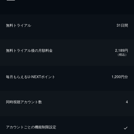
無料トライアル
31日間
無料トライアル後の⽉額料金
2,189円
（税込）
毎⽉もらえるU-NEXTポイント
1,200円分
同時視聴アカウント数
4
アカウントごとの機能制限設定