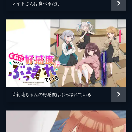
メイドさんは食べるだけ
23分
5時間目 『どうよ?うちらの水着は♡』
いつも以上の悶絶がオタクくんから飛び出
す!なぜなら、目の前には水着姿の最強ギャ
ル、天音と伊地知がいるから。しかも、そこ
に伊地知家の兄弟たちや天音の妹分の紗優ま
で加わって、カオスな大騒ぎに発展する。
23分
6時間目 『ラブ?』
いよいよ夏休み本番!天音に呼び出された瀬
尾が駆けつけると、そこは結婚式場だった。
一方、街中で偶然にも遭遇した瀬尾と伊地
知。実は伊地知には前から瀬尾に対して気に
茉莉花ちゃんの好感度はぶっ壊れている
なっていたことがあるようで...。
23分
7時間目 『オタクくんは口説き魔だね』
2学期。瀬尾と天音と伊地知、“ライク”な関
係性の日常がスタートする。そんななか、瀬
尾は席替えによって伊地知との距離が離れて