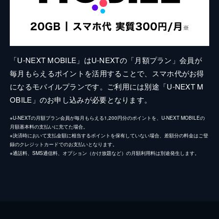
「U-NEXT MOBILE」はU-NEXTの「月額プラン」会員が
毎月もらえるポイントを活用することで、スマホ代がお得
になるモバイルプランです。ご利用には別途「U-NEXT M
OBILE」のお申し込みが必要となります。
※U-NEXTの月額プラン会員が毎月もらえる1,200円分のポイントを、U-NEXT MOBILEの
月額基本料の支払いに充てた場合。
※決済時において支払金額に相当するポイントを保有していない場合、差額分の料金はご登
録のクレジットカードでのお支払いとなります。
※通話料、SMS通信料、オプション（かけ放題など）の月額利用料は別途発生します。