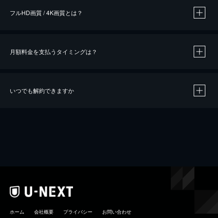
フルHD画質 / 4K画質とは？
月額料金を支払うタイミングは？
※
40％ポイント還元の対象は、クレジットカード決済による作品の購入 / レンタルです。
※
iOSアプリのUコイン決済による作品の購入 / レンタルは、20％のポイント還元です。
※
還元の対象外となる決済方法や商品があります。くわしくは
こちら
をご確認ください。
いつでも解約できますか
こちら
ホーム
会社概要
プライバシー
お問い合わせ