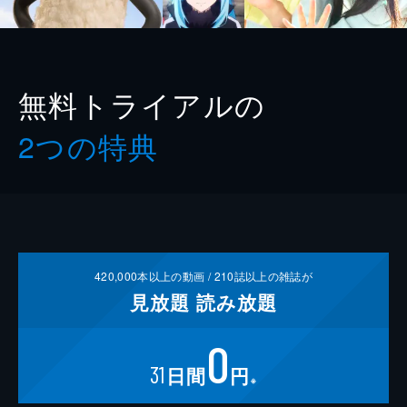
無料トライアルの
2つの特典
420,000
本以上の動画 /
210
誌以上の雑誌が
見放題
読み放題
0
31
日間
円
※