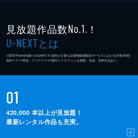
店“コスプレ喫茶”に瀬尾もキラモンのコスプ
レ姿で参戦する。また、花形である天音と伊
地知のコスプレに関して、A組メンバーはよ
り多くの集客を目論んでいて...。
見放題作品数
！
No.1
23分
※
とは
U-NEXT
※GEM Partners調べ/2026年7⽉ 国内の主要な定額制動画配信サービスにおける洋画/邦画/
海外ドラマ/韓流・アジアドラマ/国内ドラマ/アニメを調査。別途、有料作品あり。
01
420,000
本以上が見放題！
最新レンタル作品も充実。