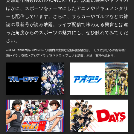
※
ほかに、スポーツをテーマにしたアニメやドキュメンタリ
ーも配信しています。さらに、サッカーやゴルフなどの雑
誌の最新号が読み放題。ライブ配信で味わえる興奮とは違
った角度からのスポーツの魅力にも、ぜひ触れてみてくだ
さい。
※
GEM Partners調べ/2026年7⽉
国内の主要な定額制動画配信サービスにおける洋画/邦画/
海外ドラマ/韓流・アジアドラマ/国内ドラマ/アニメを調査。別途、有料作品あり。