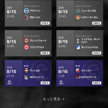
・8/15(土) 23:00
ブレントフォード v フランクフルト
・8/16(日) 時間未定
シャルケ v レアル・マドリー
・8/17(月) 0:00
ニューカッスル v ストラスブール
・8/17(月) 2:00
リヴァプール v コモ
・8月下旬
ブライトン v 未定（UEFAカンファレンスリーグ プレ
もっと見る
＋
ーオフ / ブライトンホーム戦）