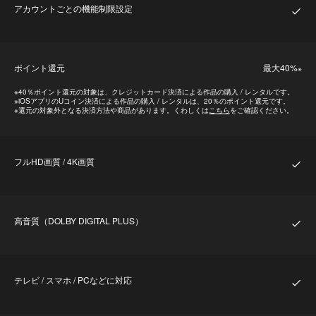
アカウントごとの機能制限設定
ポイント還元
最⼤40%
※
※
40％ポイント還元の対象は、クレジットカード決済による作品の購入 / レンタルです。
※
iOSアプリのUコイン決済による作品の購入 / レンタルは、20％のポイント還元です。
※
還元の対象外となる決済方法や商品があります。くわしくは
こちら
をご確認ください。
フルHD画質 / 4K画質
⾼⾳質（DOLBY DIGITAL PLUS）
テレビ / スマホ / PCなどに対応