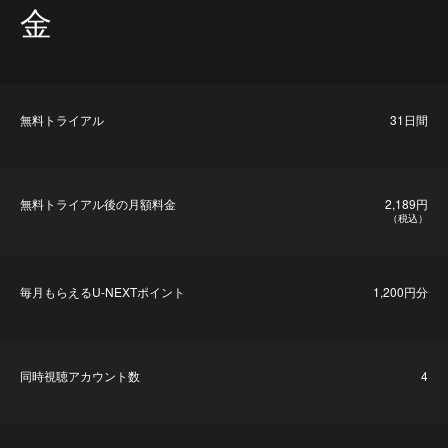
金
無料トライアル
31日間
無料トライアル後の⽉額料金
2,189円
（税込）
毎⽉もらえるU-NEXTポイント
1,200円分
同時視聴アカウント数
4