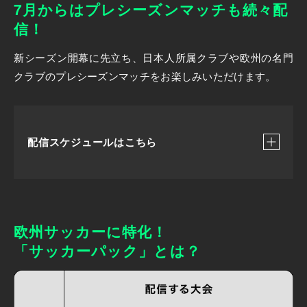
7月からはプレシーズンマッチも続々配
信！
新シーズン開幕に先立ち、日本人所属クラブや欧州の名門
クラブのプレシーズンマッチをお楽しみいただけます。
配信スケジュールはこちら
・7/23(木) 3:00
欧州サッカーに特化！
バレンシア v エルデンセ
「サッカーパック」とは？
・7/25(土) 23:00
セルティック v ACミラン