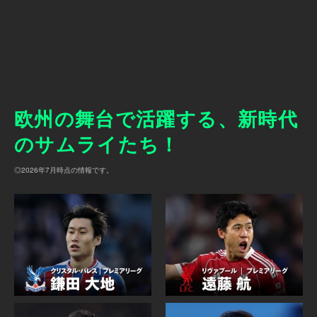
リヴァプール v レクサム（LFCTV）
■「サッカーパック」対象作品
以下の試合や映像を、見放題で楽しめます。
・8/1(土) 3:45
バーミンガム v バルセロナ
【ライブ配信（見逃し配信あり）】
●プレミアリーグ（イングランド1部）
・8/2(日) 1:00
欧州の舞台で活躍する、新時代
●ラ・リーガ（スペイン1部）
レアル・マドリー v フィオレンティーナ
のサムライたち！
●エールディヴィジ（オランダ1部）
●FAカップ
・8/2(日) 3:00
◎2026年7月時点の情報です。
●FAコミュニティ・シールド
ジローナ v アーセナル
●コパ・デル・レイ
●スーペルコパ・デ・エスパーニャ
・8/3(月) 1:00
●DFBポカール
PSVアイントホーフェン v AZアルクマール（ヨハン
●KNVBカップ
・クライフ・シールド）
●ウィメンズ・スーパーリーグ
・8/3(月) 5:00
【その他】
リヴァプール v リーズ（LFCTV）