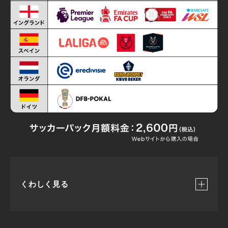
・7/26(日) 3:00
バレンシア v カステジョン
・7/26(日) 7:00
リヴァプール v サンダーランド（LFCTV）
・7/29(水) 2:00
クリスタル・パレス v RCランス（COMO CUP / 45
分）
・7/29(水) 3:30
ファマリカン v クリスタル・パレス（COMO CUP /
45分）
くわしく見る
※クリスタル・パレスが出場する順位決定戦(90分)も配信予定
・7/30(木) 8:30