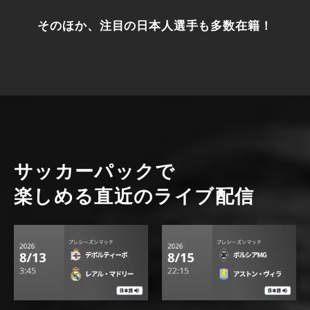
年8月15日に申し込んだ場合、2026年9月14日（更新
・8/9(日) 22:30
日の前日）まで視聴可能です。
そのほか、注目の日本人選手も多数在籍！
リヴァプール v ASモナコ
●「サッカーパック」の契約は自動更新となります。
●別の作品であっても、「サッカーパック」対象作品
・8/13(木) 4:00
の同時再生はできません。
デポルティーボ v レアル・マドリー
・8/15(土) 22:30
ボルシアMG v アストン・ヴィラ
サッカーパックで
・8/15(土) 23:00
楽しめる直近のライブ配信
トッテナム・ホットスパー v ホッフェンハイム
・8/15(土) 23:00
ブライトン v ボローニャ
・8/15(土) 23:00
ニューカッスル v レヴァークーゼン