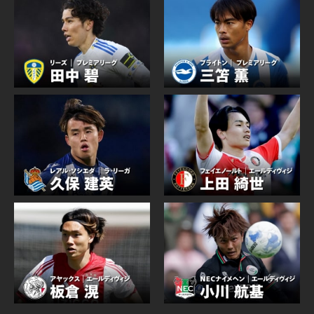
●ハイライト
●選手や監督にフォーカスしたドキュメンタリー
・8/5(水) 20:00
Kリーグ選抜 v マンチェスター・C
■対応デバイス
・8/7(金) 21:00
テレビ / スマートフォン / パソコン / ゲーム機で視聴
バイエルン・ミュンヘン v アストン・ヴィラ
可能です。
・8/8(土) 23:00
■「サッカーパック」ご利用にあたり
ブライトン v ASローマ
●「サッカーパック」は月額2,600円（税込）です。
購入方法により月額料金が異なります。
・8/9(日) 4:00
●「サッカーパック」のみの申し込みも可能ですが、
バレンシア v ニューカッスル
U-NEXTの「月額プラン」とセットで申し込むとさら
にお得に楽しめます。
・8/9(日) 20:00
●「サッカーパック」は、加入日〜翌月同日（更新日
マンチェスター・C v アトレティコ・デ・マドリー
）の前日までが契約期間となります。たとえば2026