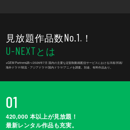
見放題作品数
！
No.1
※
とは
U-NEXT
※GEM Partners調べ/2026年7⽉ 国内の主要な定額制動画配信サービスにおける洋画/邦画/
海外ドラマ/韓流・アジアドラマ/国内ドラマ/アニメを調査。別途、有料作品あり。
01
420,000
本以上が見放題！
最新レンタル作品も充実。