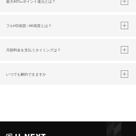
最大40%
ポイント還元とは？
※
※
作品によって必要なポイントが異なります。
フルHD画質 / 4K画質とは？
月額料金を支払うタイミングは？
※
40％ポイント還元の対象は、クレジットカード決済による作品の購入 / レンタルです。
※
iOSアプリのUコイン決済による作品の購入 / レンタルは、20％のポイント還元です。
※
還元の対象外となる決済方法や商品があります。くわしくは
こちら
をご確認ください。
いつでも解約できますか
こちら