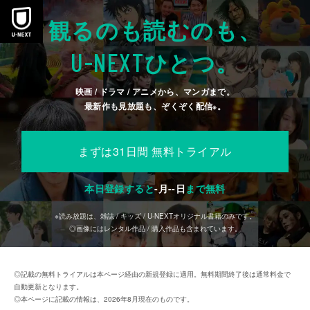
本文へスキップ
観るのも読むのも、
U-NEXT
ひとつ。
映画 / ドラマ / アニメから、マンガまで。
最新作も見放題も、ぞくぞく配信
。
※
まずは31日間 無料トライアル
本日登録すると
-
月
--
日
まで無料
※読み放題は、雑誌 / キッズ / U-NEXTオリジナル書籍のみです。
◎画像にはレンタル作品 / 購入作品も含まれています。
◎記載の無料トライアルは本ページ経由の新規登録に適用。無料期間終了後は通常料金で
自動更新となります。
◎本ページに記載の情報は、2026年8月現在のものです。