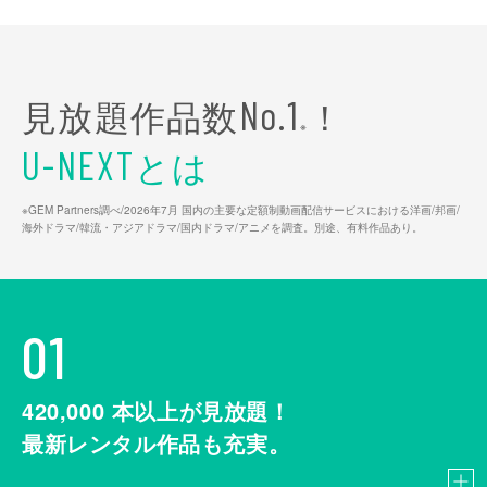
見放題作品数
！
No.1
※
とは
U-NEXT
※GEM Partners調べ/2026年7⽉ 国内の主要な定額制動画配信サービスにおける洋画/邦画/
海外ドラマ/韓流・アジアドラマ/国内ドラマ/アニメを調査。別途、有料作品あり。
01
420,000
本以上が見放題！
最新レンタル作品も充実。