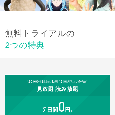
無料トライアルの
2つの特典
420,000
本以上の動画 /
210
誌以上の雑誌が
見放題
読み放題
0
31
日間
円
※