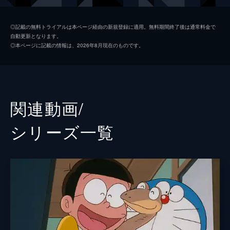
しずか
野村道子
◎記載の無料トライアルは本ページ経由の新規登録に適用。無料期間終了後は通常料金で
自動更新となります。
スネ夫
肝付兼太
◎本ページに記載の情報は、2026年8月現在のものです。
ジャイアン
たてかべ和也
パパ
加藤正之
ママ
千々松幸子
関連動画/
ゲンプ
金井大
シリーズ⼀覧
パピ
潘恵子
ロコロコ
三ツ矢雄二
ドラコルル
屋良有作
部下
中尾隆聖
出来杉
白川澄子