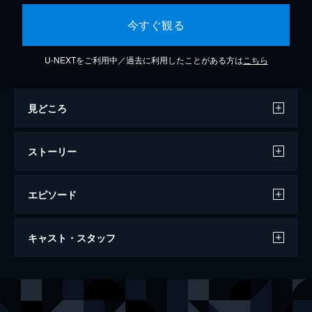
今すぐ観る
U-NEXTをご利用中／過去に利用したことがある方は
こちら
見どころ
ストーリー
エピソード
映画ドラえもん のび太の宇宙小戦争
キャスト・スタッフ
97分
声の出演
ドラえもん
大山のぶ代
のび太
小原乃梨子