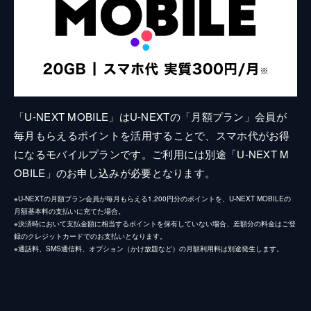
「U-NEXT MOBILE」はU-NEXTの「月額プラン」会員が
毎月もらえるポイントを活用することで、スマホ代がお得
になるモバイルプランです。ご利用には別途「U-NEXT M
OBILE」のお申し込みが必要となります。
※U-NEXTの月額プラン会員が毎月もらえる1,200円分のポイントを、U-NEXT MOBILEの
月額基本料の支払いに充てた場合。
※決済時において支払金額に相当するポイントを保有していない場合、差額分の料金はご登
録のクレジットカードでのお支払いとなります。
※通話料、SMS通信料、オプション（かけ放題など）の月額利用料は別途発生します。