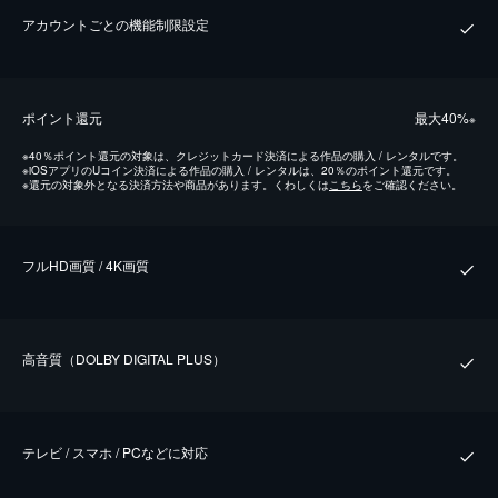
アカウントごとの機能制限設定
ポイント還元
最⼤40%
※
※
40％ポイント還元の対象は、クレジットカード決済による作品の購入 / レンタルです。
※
iOSアプリのUコイン決済による作品の購入 / レンタルは、20％のポイント還元です。
※
還元の対象外となる決済方法や商品があります。くわしくは
こちら
をご確認ください。
フルHD画質 / 4K画質
⾼⾳質（DOLBY DIGITAL PLUS）
テレビ / スマホ / PCなどに対応