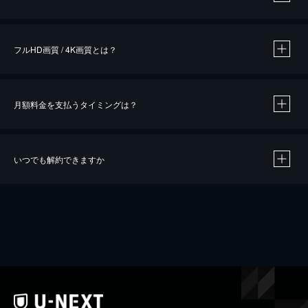
※
作品によって必要なポイントが異なります。
フルHD画質 / 4K画質とは？
月額料金を支払うタイミングは？
※
40％ポイント還元の対象は、クレジットカード決済による作品の購入 / レンタルです。
※
iOSアプリのUコイン決済による作品の購入 / レンタルは、20％のポイント還元です。
※
還元の対象外となる決済方法や商品があります。くわしくは
こちら
をご確認ください。
いつでも解約できますか
こちら