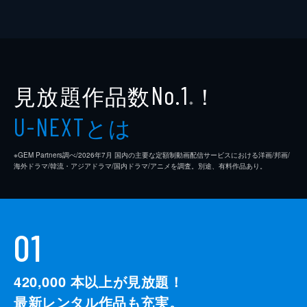
見放題作品数
！
No.1
※
とは
U-NEXT
※GEM Partners調べ/2026年7⽉ 国内の主要な定額制動画配信サービスにおける洋画/邦画/
海外ドラマ/韓流・アジアドラマ/国内ドラマ/アニメを調査。別途、有料作品あり。
01
420,000
本以上が見放題！
最新レンタル作品も充実。