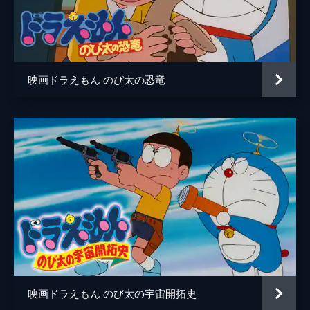
しずかのママ
松原雅子
ギルモア
八名信夫
監督
芝山努
映画ドラえもん のび太の恐竜
脚本
藤子不二雄
原作
藤子不二雄
音楽
菊池俊輔
アニメーション制作
小学館
藤子スタジオ
旭通信社
シンエイ動画
映画ドラえもん のび太の宇宙開拓史