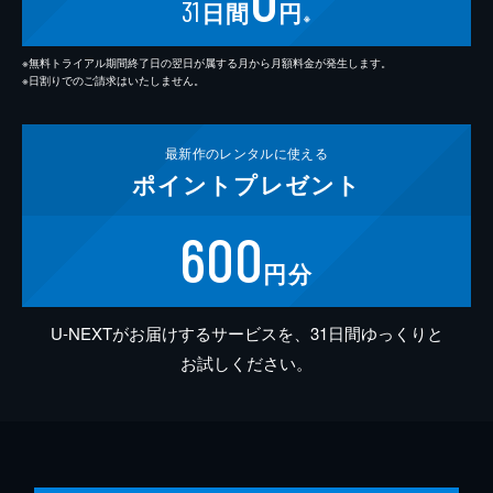
31
日間
円
※
※無料トライアル期間終了日の翌日が属する月から月額料金が発生します。
※日割りでのご請求はいたしません。
最新作の
レンタルに使える
ポイント
プレゼント
600
円分
U-NEXTがお届けするサービスを、31日間ゆっくりと
お試しください。