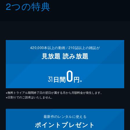
2つの特典
420,000
本以上の動画 /
210
誌以上の雑誌が
見放題
読み放題
0
31
日間
円
※
※無料トライアル期間終了日の翌日が属する月から月額料金が発生します。
※日割りでのご請求はいたしません。
最新作の
レンタルに使える
ポイント
プレゼント