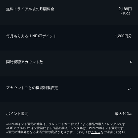
無料トライアル後の⽉額料金
2,189円
（税込）
毎⽉もらえるU-NEXTポイント
1,200円分
同時視聴アカウント数
4
アカウントごとの機能制限設定
ポイント還元
最⼤40%
※
※
40％ポイント還元の対象は、クレジットカード決済による作品の購入 / レンタルです。
※
iOSアプリのUコイン決済による作品の購入 / レンタルは、20％のポイント還元です。
※
還元の対象外となる決済方法や商品があります。くわしくは
こちら
をご確認ください。