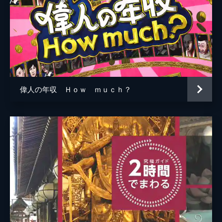
酸値を高くする本当の犯人は「プリン体」で
はなかった！？▼専門家たちがお勧めする３
つの尿酸値コントロール術をわかりやすくお
届け！▼アルコールの量を減らすワザ、成功
率５割以上の簡単ダイエットワザもご案内！
45分
#4 知れば得する！コーヒー★驚きの健康
＆おいしさパワー
偉人の年収 Ｈｏｗ ｍｕｃｈ？
コーヒー驚きの健康＆おいしさパワー ▼糖
尿病予防、肝機能保護、痛風発症のリスク低
下、脂肪燃焼、美肌効果、認知機能保護、脳
卒中のリスク低下まで期待！ ▼日本代表バ
リスタ直伝！おいしいコーヒー入れ方の極
意 ▼ひとかけでおうちの料理を簡単に格上
げ！肉、魚、麺類に合うトリセツ流新感覚・
コーヒー調味料を大公開！ ▼石原さとみ＆
柴田英嗣＆磯山さやか
45分
#5 転倒予防！足★改訂版＆体力の衰え大
改善ＳＰ