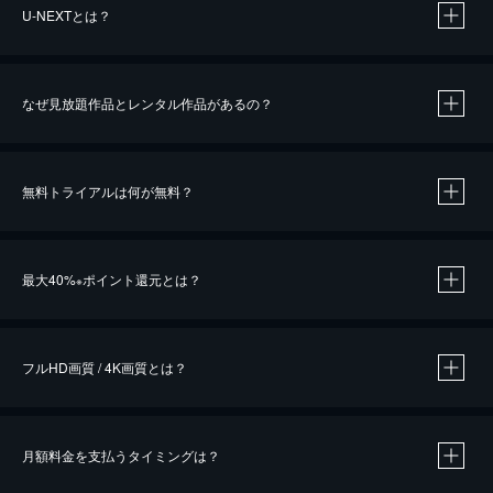
U-NEXTとは？
なぜ見放題作品とレンタル作品があるの？
無料トライアルは何が無料？
※
最大40%
ポイント還元とは？
※
※
作品によって必要なポイントが異なります。
フルHD画質 / 4K画質とは？
月額料金を支払うタイミングは？
※
40％ポイント還元の対象は、クレジットカード決済による作品の購入 / レンタルです。
※
iOSアプリのUコイン決済による作品の購入 / レンタルは、20％のポイント還元です。
※
還元の対象外となる決済方法や商品があります。くわしくは
こちら
をご確認ください。