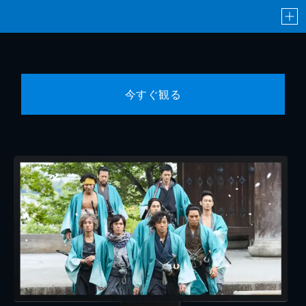
増！要注意！エネルギー低回転型とは？ ▼
全身に影響する脂肪のすごいパワー ▼心身
が変わる！筋肉と骨が喜ぶ前代未聞の１か月
実験
45分
#10 命を救う！いびきのトリセツ★睡眠時
今すぐ観る
無呼吸大解明ＳＰ
高血圧、心筋梗塞、脳卒中、糖尿病、認知機
能の低下まで！知らぬと損する「いびき」に
隠された命の危険のサインとは？▼番組を見
ながら一緒に健康チェック！今すぐ５秒でわ
かる睡眠時無呼吸症リスク判定ワザ＆トリセ
ツ流チェックシート大公開！▼日本人に特に
多い、睡眠時無呼吸症の意外な原因とは？▼
松尾芭蕉もいびきに悩んでいた！？▼専門家
おススメいびき簡単セルフケア×２▼石原さ
とみ＆濱田マリ＆阿佐ヶ谷姉妹＆こがけん
45分