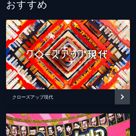
おすすめ
45分
#2 お酢の新世界！美味健康ワザ連発ＳＰ
酸っぱいだけじゃない！お酢の不思議パワー
大公開 ▼その１ 最新報告！“お酢の体質
改善パワー”脂肪がつきにくい体に！？ ▼
その２ 味覚が目覚める！？プロがこっそり
やっている秘技を大公開＆コンビニ美味飯
▼その３ ひと手間で万能コクうま調味料に
大変身！石原さとみも、うまさにうなる！Ｙ
ＯＵ大興奮！ノンアルビールもトーストもア
イスも焼きそばもカルボナーラも激変！
45分
#3 知らぬと損する！尿酸値★心臓、血
圧、腎臓…痛風だけでないＳＰ
クローズアップ現代
健診結果を今すぐお手元に！▼大好評の健診
シリーズ第５弾「尿酸値」▼痛風だけじゃな
い…心臓、高血圧、腎臓、糖尿病！尿酸値の
意外な怖さ！▼知ってるようで知らない尿酸
の真実と目からウロコの対策をご案内！▼尿