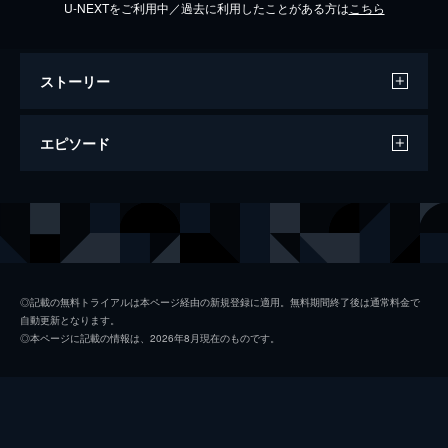
U-NEXTをご利用中／過去に利用したことがある方は
こちら
ストーリー
エピソード
#1 コレステロールを大解明！超悪玉かん
たん発見＆対策ＳＰ
▼動脈硬化・脳梗塞・脳卒中につながる「コ
レステロール」を大解明！ ▼善玉・悪玉、
これらの値が正常でも気をつけるべき、第３
◎記載の無料トライアルは本ページ経由の新規登録に適用。無料期間終了後は通常料金で
の存在「超悪玉コレステロール」とは何
自動更新となります。
か？ ▼人の血管を超極細ファイバースコー
◎本ページに記載の情報は、2026年8月現在のものです。
プで大捜索！コレステロールの意外なる姿が
見えてきた ▼健康診断票から超悪玉の量を
判断する方法＆簡単コレステロール対策もご
案内！ぜひお手元に健康診断票をご用意して
ご覧ください！