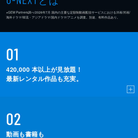
「階段で息切れしなくなった」２か月試した
体験者の変化に本人も専門家も驚き ▼“年
※GEM Partners調べ/2026年7⽉ 国内の主要な定額制動画配信サービスにおける洋画/邦画/
のせい”だと諦めないで！加齢による体力の
海外ドラマ/韓流・アジアドラマ/国内ドラマ/アニメを調査。別途、有料作品あり。
衰えは取り戻せる！
15分
#7 知れば得する！トースト祭★朝の食卓
に大革命ＳＰ
01
あなたの朝がきっと変わる！トーストに革命
を起こす３つのトリセツ技▼サクふわトース
トの極意、そのコツは「保存」と「焼き方」
420,000
本以上が見放題！
▼可能性無限大！バタートースト評論家直伝
最新レンタル作品も充実。
の「もちしみ」「サクサク」「おつまみ」バ
タートースト▼一流老舗ホテルの看板メニュ
ーを大解剖！おうちでも真似できる激うまト
ーストが誕生▼硬くなったパンの復活技▼お
いしく食べることも健康の秘訣だ！▼宮下草
薙・柳原可奈子・石原さとみ・濱田マリ
02
45分
#8 糖化の取説～肌ホネ血管アンチエイジ
動画も書籍も
ング