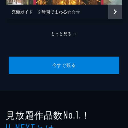
超重要健康トピック２本立て ▼転倒防
ぐ“足の握力”大注目 ▼「つまずきにくくな
究極ガイド ２時間でまわる☆☆☆
った」と体験者歓喜！改訂版トリセツ流足指
体操で楽しく足の力ＵＰ ▼加齢による衰え
＝フレイル対策の決定版エクササイズを開
発 ▼ぜひ録画してテレビの前で体験を！
もっと見る
＋
▼足腰が楽に！ふらつき改善！歩行が速く！
２か月試した高齢者の変化に本人も専門家も
驚き ▼“年のせい”だとあきらめないで！一
生元気で動けるカラダを目指したい人は必
見！
今すぐ観る
45分
#6 番外編 フレイル対策１５分エクササ
イズ
トリセツショーが伝えた「一生元気で動ける
体を目指す体操」の完全版 ▼フレイル対策
のエクササイズを最新研究をもとに開発 ▼
映像と音楽に合わせてテレビの前でできる１
見放題作品数
！
No.1
５分のプログラム ▼足腰が楽に！ふらつき
※
改善！歩行が速く！「出かけたくなった」
とは
U-NEXT