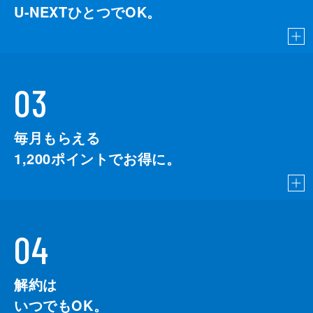
今回のテーマは体の酸化に次ぐブームといわ
U-NEXTひとつでOK。
れている“糖化”。老化の原因といわれ「その
疲れ、糖化のせい？」「糖化ケアで美肌」な
んて言葉を聞いたことがある人もいるはず。
今回糖化の世界を徹底追跡！ ７万人もの調
査で明らかになったのは、“寿命を左右する
03
バロメーター”という糖化の恐ろしい性質。
もちろん、対策もばっちりご紹介！ 専門家
がこっそり実践している糖化対策のスゴ技を
毎月もらえる
大公開する。
1,200
ポイントでお得に。
45分
#9 「体重」の新・健康リスク！筋肉・骨
が喜ぶ対策
メタボだけじゃない！体重にまつわる重大な
新事実 ▼その「冷え・睡眠の不調・肩こ
04
り」などの不調、もしかしたら体重のせいか
も？今スグ電卓でＢＭＩの計算を ▼健康な
体重とは何なのか徹底追求！「スリム＝健
解約は
康」だと思ったら…「ちょい太めが健康？」
の真実！痩せていることで糖尿病のリスク
いつでもOK。