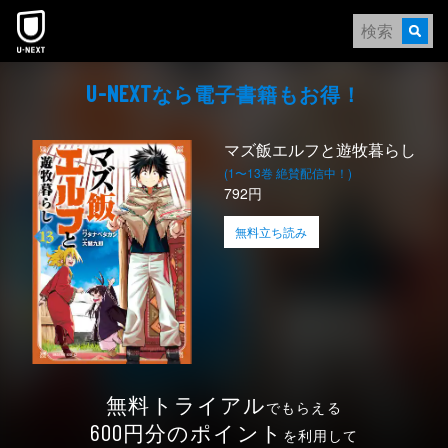
本文へスキップ
なら電⼦書籍もお得！
U-NEXT
マズ飯エルフと遊牧暮らし
(1〜13巻 絶賛配信中！)
792円
無料立ち読み
無料トライアル
でもらえる
円分のポイント
600
を利用して