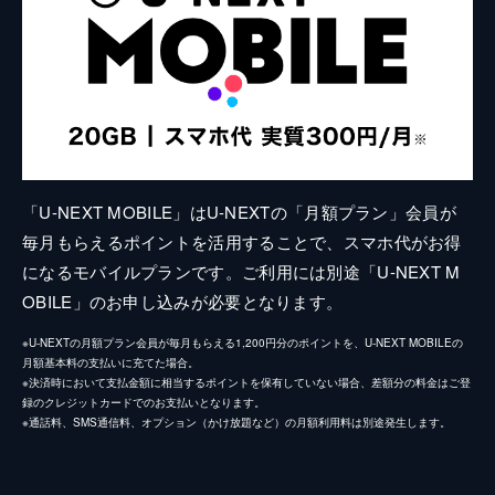
「U-NEXT MOBILE」はU-NEXTの「月額プラン」会員が
毎月もらえるポイントを活用することで、スマホ代がお得
になるモバイルプランです。ご利用には別途「U-NEXT M
OBILE」のお申し込みが必要となります。
※U-NEXTの月額プラン会員が毎月もらえる1,200円分のポイントを、U-NEXT MOBILEの
月額基本料の支払いに充てた場合。
※決済時において支払金額に相当するポイントを保有していない場合、差額分の料金はご登
録のクレジットカードでのお支払いとなります。
※通話料、SMS通信料、オプション（かけ放題など）の月額利用料は別途発生します。