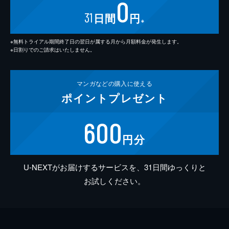
0
31
日間
円
※
※無料トライアル期間終了日の翌日が属する月から月額料金が発生します。
※日割りでのご請求はいたしません。
マンガなどの
購入に使える
ポイント
プレゼント
600
円分
U-NEXTがお届けするサービスを、31日間ゆっくりと
お試しください。