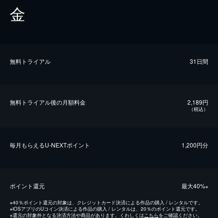
金
無料トライアル
31日間
無料トライアル後の⽉額料金
2,189円
（税込）
毎⽉もらえるU-NEXTポイント
1,200円分
ポイント還元
最⼤40%
※
※
40％ポイント還元の対象は、クレジットカード決済による作品の購入 / レンタルです。
※
iOSアプリのUコイン決済による作品の購入 / レンタルは、20％のポイント還元です。
※
還元の対象外となる決済方法や商品があります。くわしくは
こちら
をご確認ください。