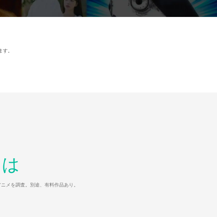
ます。
とは
マ/アニメを調査。別途、有料作品あり。