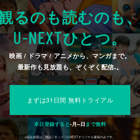
観るのも読むのも
ひとつ。
U-NEXT
映画 / ドラマ / アニメから、マンガまで。
最新作も見放題も、ぞくぞく配信
。
※
まずは31日間 無料トライアル
本日登録すると
-
月
--
日
まで無料
※読み放題は、雑誌 / キッズ / U-NEXTオリジナル書籍のみです。