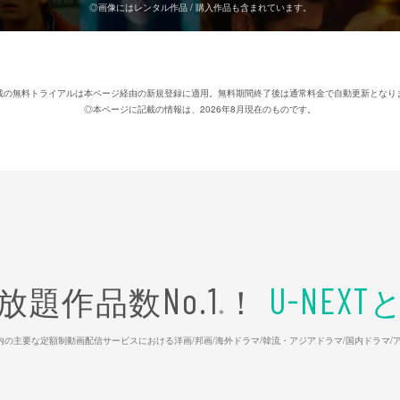
◎画像にはレンタル作品 / 購入作品も含まれています。
載の無料トライアルは本ページ経由の新規登録に適用。無料期間終了後は通常料金で自動更新となり
◎本ページに記載の情報は、2026年8月現在のものです。
放題作品数
！
No.1
U-NEXT
※
26年7⽉ 国内の主要な定額制動画配信サービスにおける洋画/邦画/海外ドラマ/韓流・アジアドラマ/国内ドラ