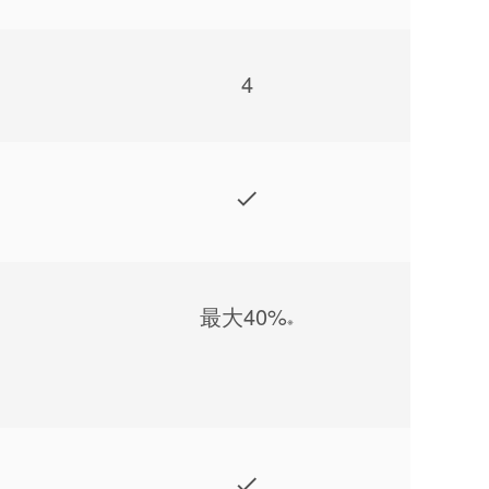
4
最⼤40%
※