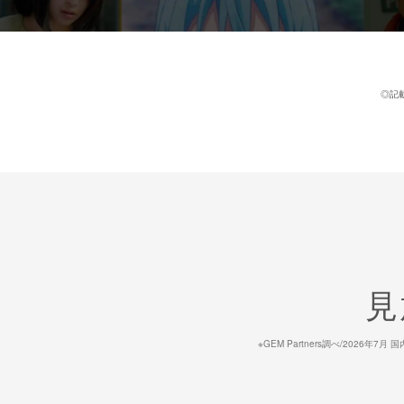
◎記
見
※GEM Partners調べ/20