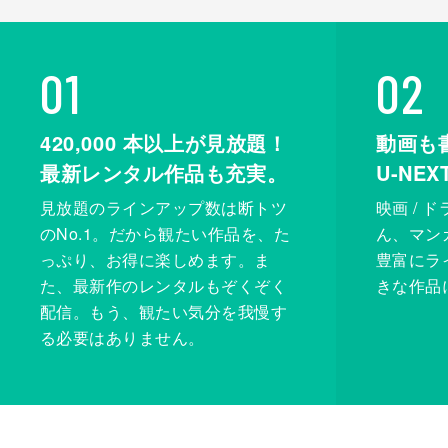
01
02
420,000
本以上が見放題！
動画も
最新レンタル作品も充実。
U-NE
見放題のラインアップ数は断トツ
映画 / 
のNo.1。だから観たい作品を、た
ん、マンガ 
っぷり、お得に楽しめます。ま
豊富にラ
た、最新作のレンタルもぞくぞく
きな作品
配信。もう、観たい気分を我慢す
る必要はありません。