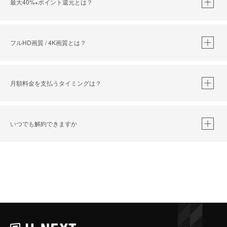
最大40%
ポイント還元とは？
※
※
作品によって必要なポイントが異なります。
フルHD画質 / 4K画質とは？
月額料金を支払うタイミングは？
※
40％ポイント還元の対象は、クレジットカード決済による作品の購入 / レンタルです。
※
iOSアプリのUコイン決済による作品の購入 / レンタルは、20％のポイント還元です。
※
還元の対象外となる決済方法や商品があります。くわしくは
こちら
をご確認ください。
いつでも解約できますか
こちら