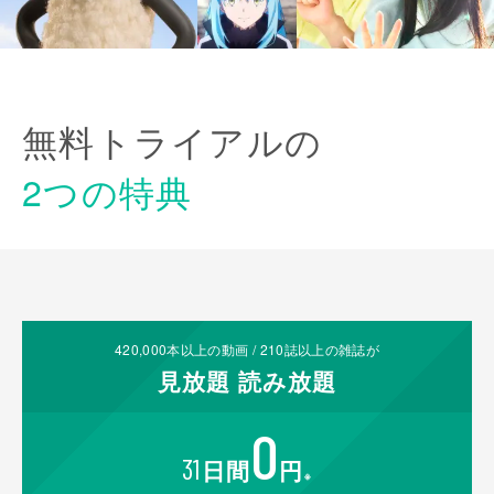
無料トライアルの
2つの特典
420,000
本以上の動画 /
210
誌以上の雑誌が
見放題
読み放題
0
31
日間
円
※