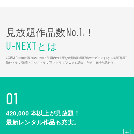
見放題作品数
！
No.1
※
とは
U-NEXT
※GEM Partners調べ/2026年7⽉ 国内の主要な定額制動画配信サービスにおける洋画/邦画/
海外ドラマ/韓流・アジアドラマ/国内ドラマ/アニメを調査。別途、有料作品あり。
01
420,000
本以上が見放題！
最新レンタル作品も充実。