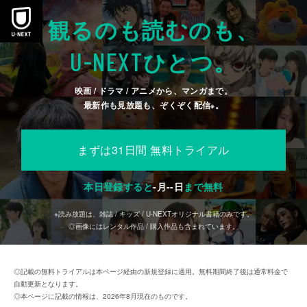
本文へスキップ
観るのも読むのも、
U-NEXT
ひとつ。
映画 / ドラマ / アニメから、マンガまで。
最新作も見放題も、ぞくぞく配信
。
※
まずは31日間 無料トライアル
本日登録すると
-
月
--
日
まで無料
※読み放題は、雑誌 / キッズ / U-NEXTオリジナル書籍のみです。
◎画像にはレンタル作品 / 購入作品も含まれています。
◎記載の無料トライアルは本ページ経由の新規登録に適用。無料期間終了後は通常料金で
自動更新となります。
◎本ページに記載の情報は、2026年8月現在のものです。