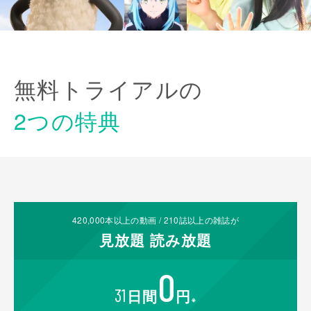
無料トライアルの
2つの特典
420,000
本以上の動画 /
210
誌以上の雑誌が
見放題
読み放題
0
31
日間
円
※