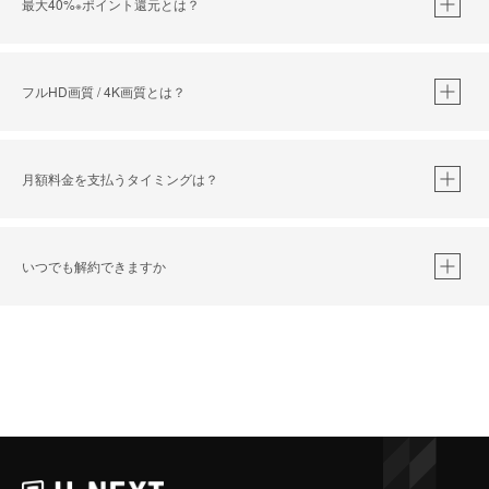
最大40%
ポイント還元とは？
※
※
作品によって必要なポイントが異なります。
フルHD画質 / 4K画質とは？
月額料金を支払うタイミングは？
※
40％ポイント還元の対象は、クレジットカード決済による作品の購入 / レンタルです。
※
iOSアプリのUコイン決済による作品の購入 / レンタルは、20％のポイント還元です。
※
還元の対象外となる決済方法や商品があります。くわしくは
こちら
をご確認ください。
いつでも解約できますか
こちら