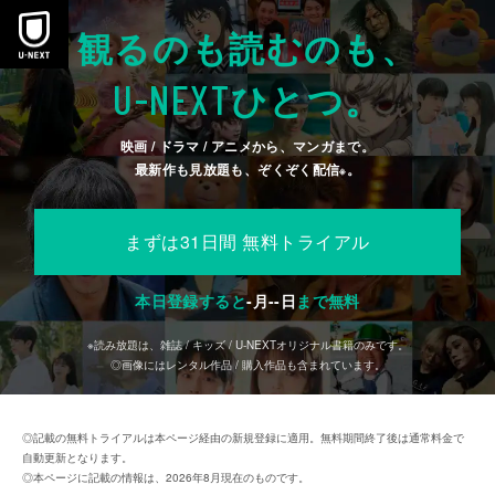
本文へスキップ
観るのも読むのも、
U-NEXT
ひとつ。
映画 / ドラマ / アニメから、マンガまで。
最新作も見放題も、ぞくぞく配信
。
※
まずは31日間 無料トライアル
本日登録すると
-
月
--
日
まで無料
※読み放題は、雑誌 / キッズ / U-NEXTオリジナル書籍のみです。
◎画像にはレンタル作品 / 購入作品も含まれています。
◎記載の無料トライアルは本ページ経由の新規登録に適用。無料期間終了後は通常料金で
自動更新となります。
◎本ページに記載の情報は、2026年8月現在のものです。