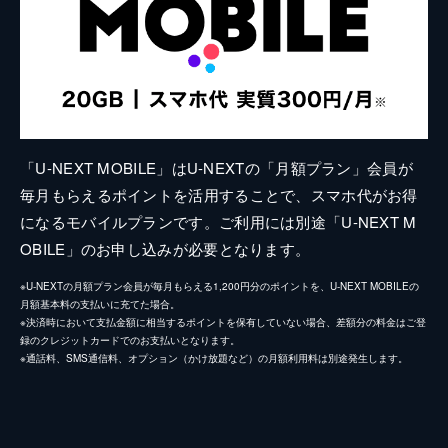
「U-NEXT MOBILE」はU-NEXTの「月額プラン」会員が
毎月もらえるポイントを活用することで、スマホ代がお得
になるモバイルプランです。ご利用には別途「U-NEXT M
OBILE」のお申し込みが必要となります。
※U-NEXTの月額プラン会員が毎月もらえる1,200円分のポイントを、U-NEXT MOBILEの
月額基本料の支払いに充てた場合。
※決済時において支払金額に相当するポイントを保有していない場合、差額分の料金はご登
録のクレジットカードでのお支払いとなります。
※通話料、SMS通信料、オプション（かけ放題など）の月額利用料は別途発生します。