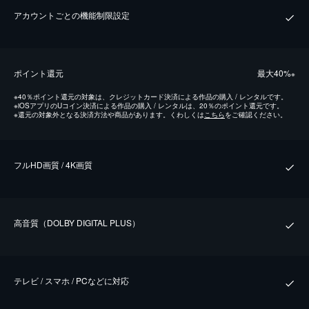
アカウントごとの機能制限設定
ポイント還元
最⼤40%
※
※
40％ポイント還元の対象は、クレジットカード決済による作品の購入 / レンタルです。
※
iOSアプリのUコイン決済による作品の購入 / レンタルは、20％のポイント還元です。
※
還元の対象外となる決済方法や商品があります。くわしくは
こちら
をご確認ください。
フルHD画質 / 4K画質
⾼⾳質（DOLBY DIGITAL PLUS）
テレビ / スマホ / PCなどに対応