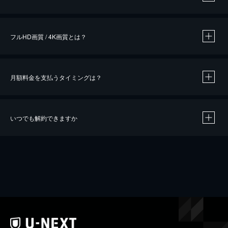
※
作品によって必要なポイントが異なります。
フルHD画質 / 4K画質とは？
月額料金を支払うタイミングは？
※
40％ポイント還元の対象は、クレジットカード決済による作品の購入 / レンタルです。
※
iOSアプリのUコイン決済による作品の購入 / レンタルは、20％のポイント還元です。
※
還元の対象外となる決済方法や商品があります。くわしくは
こちら
をご確認ください。
いつでも解約できますか
こちら