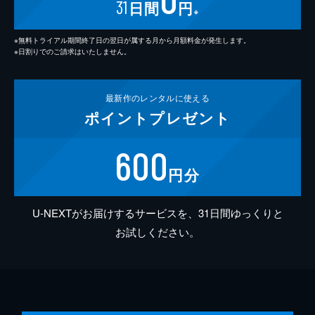
31
日間
円
※
※無料トライアル期間終了日の翌日が属する月から月額料金が発生します。
※日割りでのご請求はいたしません。
最新作の
レンタルに使える
ポイント
プレゼント
600
円分
U-NEXTがお届けするサービスを、31日間ゆっくりと
お試しください。