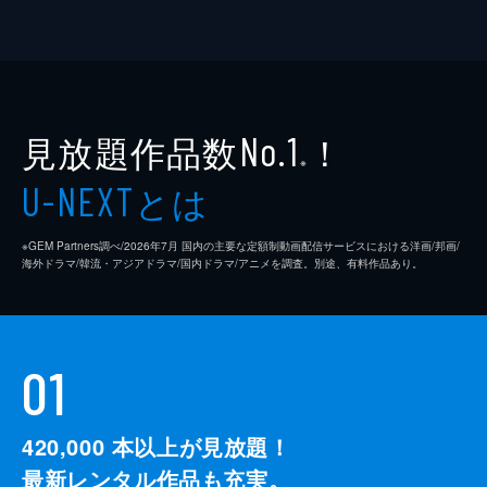
見放題作品数
！
No.1
※
とは
U-NEXT
※GEM Partners調べ/2026年7⽉ 国内の主要な定額制動画配信サービスにおける洋画/邦画/
海外ドラマ/韓流・アジアドラマ/国内ドラマ/アニメを調査。別途、有料作品あり。
01
420,000
本以上が見放題！
最新レンタル作品も充実。