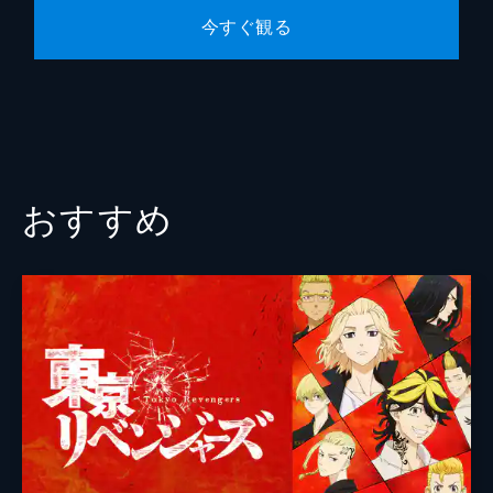
第10話 俺の戦い
今すぐ観る
轟雷蔵
西凛太朗
互いに譲らぬ投手戦を繰り広げる沢村と天
久。7回裏、青道はノーアウトランナー一塁
天久光聖
木村良平
と反撃の糸口が。打席に入る東条はセーフテ
田原利彦
加藤亮夫
ィーバントを狙う。続くバッターは、1年生
らしからぬフルスイングが持ち味の結城将
千丸浩史
宮田俊哉
司。
24分
卜部昂也
仲村宗悟
おすすめ
柳楽宗一
田丸篤志
奈良晃司
濱健人
監督
大庭秀昭
キャラクターデザイン
東海林康和
原作
寺嶋裕二
音楽
百石元
アニメーション制作
OLM Team Yoshioka