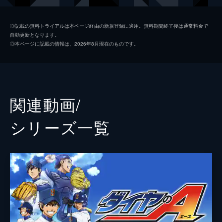
で戦う最後の夏。プレーボール!
24分
御幸一也
櫻井孝宏
第2話 チームの為に
◎記載の無料トライアルは本ページ経由の新規登録に適用。無料期間終了後は通常料金で
自動更新となります。
突き抜けるような青い空のもと、市大三高
倉持洋一
浅沼晋太郎
◎本ページに記載の情報は、2026年8月現在のものです。
VS薬師高校の戦いの火ぶたが切られた。薬
小湊春市
花江夏樹
師の先発は1年生・友部、真田は3番レフト。
三高の先発はエースの天久。薬師の主砲・轟
川上憲史
下野紘
雷市は、天才・天久を攻略することができる
のか。
前園健太
田尻浩章
関連動画/
24分
白州健二郎
下妻由幸
第3話 勝者の道
シリーズ⼀覧
市大三高VS薬師高校の3回裏、薬師・エース
麻生尊
村田太志
の真田がマウンドに。市大三高としては早い
イニングでエースを引きずり出すことに成功
渡辺久志
石田彰
した。7回が終わり2-0で市大三がリード。快
金丸信二
松岡禎丞
調に試合を進める天久だが...。
24分
東条秀明
蒼井翔太
第4話 豪音
ベスト4を懸けた試合が続々と始まる。成孔×
奥村光舟
内田雄馬
稲城実業。稲実のマウンドでは、王のように