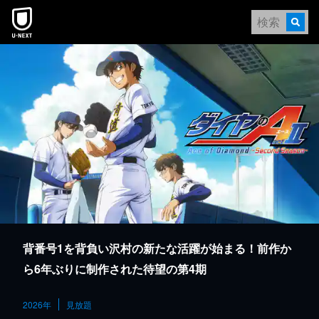
本文へスキップ
背番号1を背負い沢村の新たな活躍が始まる！前作か
ら6年ぶりに制作された待望の第4期
2026年
見放題