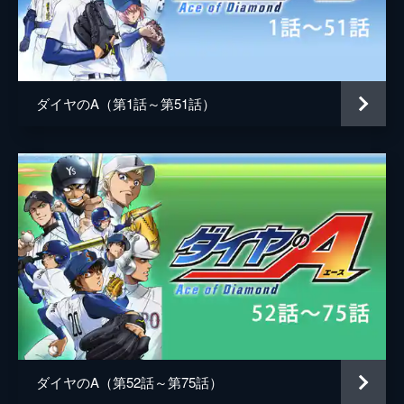
結城将司
武内駿輔
君臨する成宮が圧倒的なピッチングを披露。
そして青道の次なる相手は創聖高校。先発マ
瀬戸拓馬
山下大輝
ウンドには降谷が登る。
24分
由井薫
村瀬歩
第5話 違和感
ダイヤのA（第1話～第51話）
浅田浩文
畠中祐
青道の次なる対戦相手・市大三高に先発予定
の沢村は、奥村と投球動作や新球の確認をし
結城哲也
細谷佳正
ていた。自身の球種(ナンバーズ)を増やすべ
く、試したい握りがいくつかあると話す。一
小湊亮介
岡本信彦
方その頃、川上は右腕の感覚が...。
滝川・クリス・優
浪川大輔
24分
第6話 お披露目
増子透
羽多野渉
青道VS市大三高の試合が始まる。深呼吸を
片岡鉄心
東地宏樹
し、ブルペンに上がる沢村。「ガンガン打ち
取っていくんで、バックの皆さん、よろしく
落合博光
赤城進
お願いします!」。決勝進出を懸けた沢村VS
天久の投げ合いが始まった。
太田一義
竹内栄治
24分
ダイヤのA（第52話～第75話）
高島礼
内山夕実
第7話 積み上げてきたもの