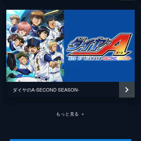
2回表、市大三高に先制のチャンスが回って
成宮鳴
梶裕貴
きた。ノーアウトでランナー二塁、迎えるバ
ッターは5番・佐々木。先制点が欲しい両チ
神谷カルロス俊樹
KENN
ーム、三高の攻撃はいかに。沢村、御幸のバ
白河勝之
保志総一朗
ッテリーは抑えることができるか!?
24分
山岡陸
熊谷健太郎
第8話 エースの理念
両チーム無失点でぎりぎりの戦いが続く。4
矢部浩二
宮崎貴宜
回表の三高の攻撃、リズム良く沢村が投げる
多田野樹
山谷祥生
なか、ファースト・前園のエラーでランナー
が二塁へ。迎えるバッターは2回に続き4番の
赤松晋二
代永翼
星田。再び三高に先制のチャンスが訪れる。
24分
国友広重
仲野裕
ダイヤのA-SECOND SEASON-
第9話 High Voltage
轟雷市
小野賢章
先制を許した青道。4回裏の攻撃で追いつき
たい青道は、ランナーを一、二塁に置いて打
真田俊平
神谷浩史
もっと見る
＋
席に主砲・御幸が。ここまで好調の天久は渾
身のカットボールを投げ込む。御幸のバット
三島優太
鈴木達央
がボールを捉えるが...。
秋葉一真
金本涼輔
24分