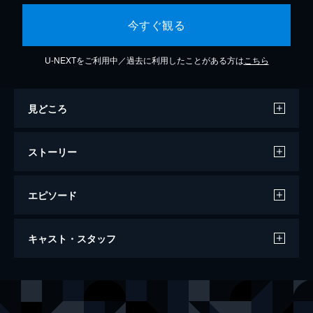
今すぐ観る
U-NEXTをご利用中／過去に利用したことがある方は
こちら
見どころ
ストーリー
エピソード
第1話 その先へ
キャスト・スタッフ
全国高等学校野球選手権の西東京代表を決め
る5回戦、青道高校VS法兼学園。先発は、こ
の夏よりエースナンバーを背負う沢村栄純。
声の出演
沢村栄純
逢坂良太
大黒柱となった御幸たち3年生がいるチーム
降谷暁
島﨑信長