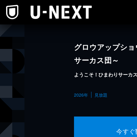
本文へスキップ
グロウアップショ
サーカス団～
ようこそ！ひまわりサーカ
2026年
見放題
今すぐ