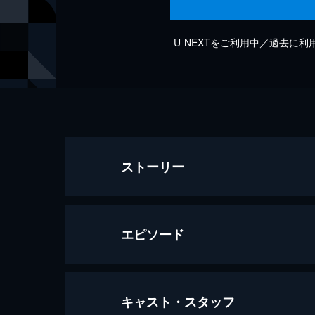
U-NEXTをご利用中／過去に
ストーリー
エピソード
キャスト・スタッフ
第1話 「ようこそ、ひまわりサーカ