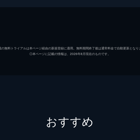
佳。彼女を助けたのは「ひまわりサーカス」の桜翔と凛だった
うとするが——。
鶴巻瑞佳
野田朋
」
川澄桜翔
黒崎し
。集客に期待を膨らませる団員たちだったが、皇グループ傘下
載の無料トライアルは本ページ経由の新規登録に適用。無料期間終了後は通常料金で自動更新となり
◎本ページに記載の情報は、2026年8月現在のものです。
吾野伊万里
小山内
地を乗っ取られていた!?
五十土五十鈴
安堂な
」
由良葵
楠木と
を燃やす「ひまわりサーカス」は格上のサーカスに圧倒されて
あるようで......。
由良茜
夏吉ゆ
おすすめ
酒匂雫
鎌倉有
」
った「ひまわりサーカス」。しかし瑞佳と伊万里がクビに! 
スヴェトラーナ
岩橋由