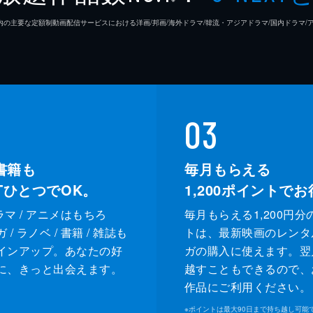
26年7⽉ 国内の主要な定額制動画配信サービスにおける洋画/邦画/海外ドラマ/韓流・アジアドラマ/国内ドラ
03
書籍も
毎月もらえる
XTひとつでOK。
1,200
ポイントでお
ドラマ / アニメはもちろ
毎月もらえる1,200円分
/ ラノベ / 書籍 / 雑誌も
トは、最新映画のレンタ
インアップ。あなたの好
ガの購入に使えます。翌
に、きっと出会えます。
越すこともできるので、
作品にご利用ください。
※
ポイントは最大90日まで持ち越し可能