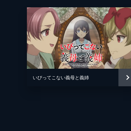
から代わりに手品ショウの開催を提案される
24分
第5話 「居場所なんか、どこにもな
葵と茜は生まれた時からずっと一緒だ
監督
出してしまう。雨の夜の山道で茜が出
24分
キャラクターデザイン
原作
いびってこない義母と義姉
キャラクター原案
音楽
総作画監督