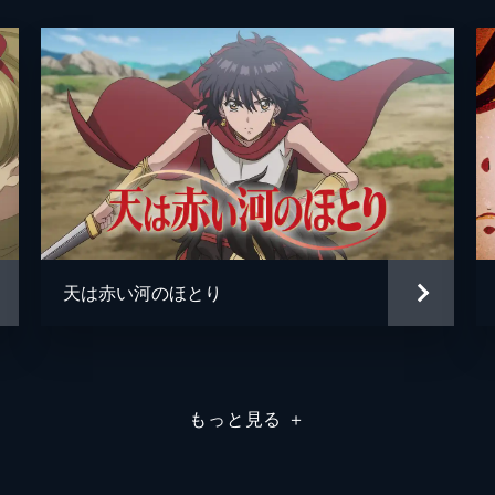
伊万里だが......。
麻利亜
釘宮理
い」
間宮凛
茅野愛
った。だが葵に「瑞佳と練習したい」と言われ、茜は拗ねて飛
亀井幹
会ったのは——。
牧野和
キルク
天は赤い河のほとり
深崎暮
菅野祐
もっと見る
＋
牧野和