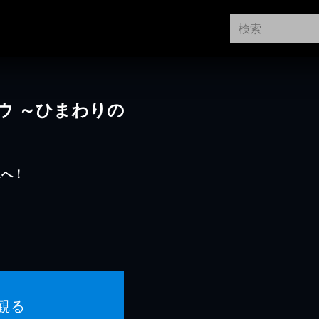
ウ ～ひまわりの
スへ！
観る