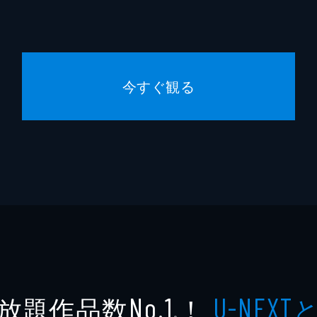
A-1 Pi
Psyde 
今すぐ観る
放題作品数
！
No.1
U-NEXT
※