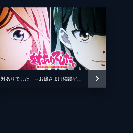
恵
衣
び
太
俊
スコレクション協会
対ありでした。～お嬢さまは格闘ゲームなんてしない～
人
悟
俊