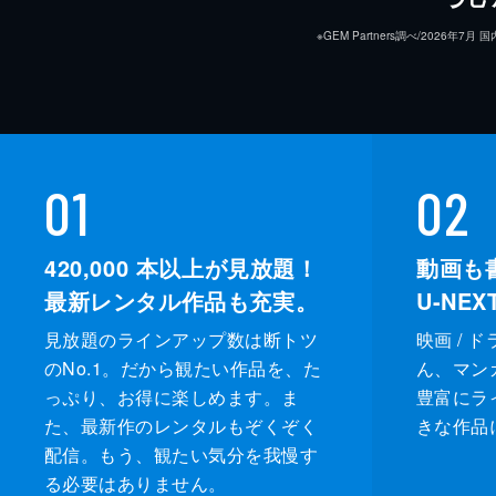
※GEM Partners調べ/20
01
02
420,000
本以上が見放題！
動画も
最新レンタル作品も充実。
U-NE
見放題のラインアップ数は断トツ
映画 / 
のNo.1。だから観たい作品を、た
ん、マンガ 
っぷり、お得に楽しめます。ま
豊富にラ
た、最新作のレンタルもぞくぞく
きな作品
配信。もう、観たい気分を我慢す
る必要はありません。