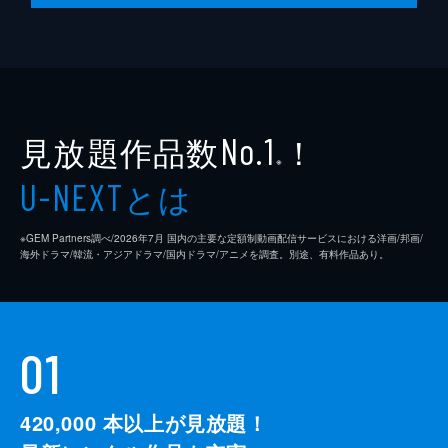
見放題作品数
！
No.1
※
とは
U-NEXT
※GEM Partners調べ/2026年7⽉ 国内の主要な定額制動画配信サービスにおける洋画/邦画/
海外ドラマ/韓流・アジアドラマ/国内ドラマ/アニメを調査。別途、有料作品あり。
01
420,000
本以上が見放題！