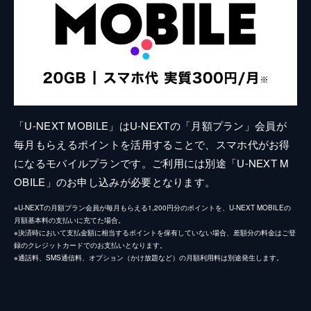
「U-NEXT MOBILE」はU-NEXTの「月額プラン」会員が
毎月もらえるポイントを活用することで、スマホ代がお得
になるモバイルプランです。ご利用には別途「U-NEXT M
OBILE」のお申し込みが必要となります。
※U-NEXTの月額プラン会員が毎月もらえる1,200円分のポイントを、U-NEXT MOBILEの
月額基本料の支払いに充てた場合。
※決済時において支払金額に相当するポイントを保有していない場合、差額分の料金はご登
録のクレジットカードでのお支払いとなります。
※通話料、SMS通信料、オプション（かけ放題など）の月額利用料は別途発生します。