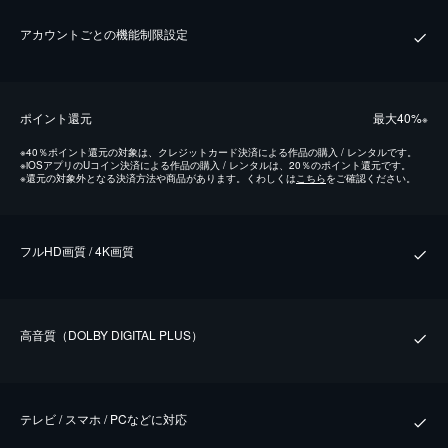
アカウントごとの機能制限設定
ポイント還元
最⼤40%
※
※
40％ポイント還元の対象は、クレジットカード決済による作品の購入 / レンタルです。
※
iOSアプリのUコイン決済による作品の購入 / レンタルは、20％のポイント還元です。
※
還元の対象外となる決済方法や商品があります。くわしくは
こちら
をご確認ください。
フルHD画質 / 4K画質
⾼⾳質（DOLBY DIGITAL PLUS）
テレビ / スマホ / PCなどに対応