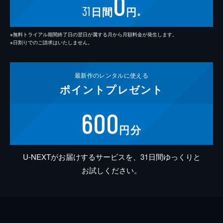
0
31
日間
円
※
※無料トライアル期間終了日の翌日が属する月から月額料金が発生します。
※日割りでのご請求はいたしません。
最新作の
レンタルに使える
ポイント
プレゼント
600
円分
U-NEXTがお届けするサービスを、31日間ゆっくりと
お試しください。