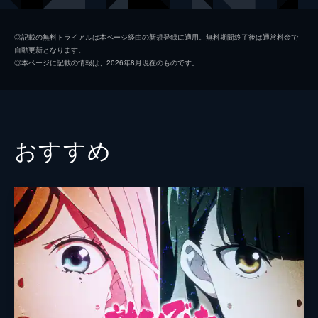
くも幸せに暮らしていた。ある日、最愛の母
が他界し、鴻蔵の本家に引き取られること
鴻蔵まりか
芹澤優
◎記載の無料トライアルは本ページ経由の新規登録に適用。無料期間終了後は通常料金で
に。妾の子であることに負い目を感じ、どん
自動更新となります。
鴻蔵ありさ
貫井柚佳
な仕打ちも受け入れる覚悟で挨拶をする
◎本ページに記載の情報は、2026年8月現在のものです。
が...。
グングニル
麦穂あんな
24分
鴻蔵弥栄子
根本京里
第2話 鴻蔵の護衛
鴻蔵の家ではわからないことだらけの美冶。
名護
内山夕実
おすすめ
ある日、まりかから鴻蔵家の護衛に挨拶をと
言われ、屈強で厳つい日本兵を想像し、美冶
三ツ矢
M・A・O
は緊張する。しかし待っていたのは、まんま
るでふわふわの小型犬・グングニルだった。
花山リル
大地葉
24分
植木
東地宏樹
第3話 名家の娘たち
まりかに勉強を教わる美冶。鴻蔵の名に恥じ
中村ヤス
山田栄子
ぬよう必死で勉強するが思うようにいかず落
監督
井上圭介
ち込む。そんな美冶に自分の過去の話を聞か
せるまりか。まりかの過去を知り、美冶は安
キャラクターデザイン
佐々木睦美
心する。と、そこにありさがやってきて...。
24分