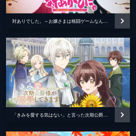
原作
おつじ
第4話 美冶の恩返し
音楽
田山里奈
美冶が鴻蔵家に引き取られ、ちょうど1カ月
対ありでした。～お嬢さまは格闘ゲームなんてしない～
が過ぎた。日頃のお礼に少しでも何かお返し
制作
NEWON
をしたいと考える美冶。ちょうどその時、ま
りかたちの新しい洋服が届いたと知る。手伝
いに名乗りを上げる美冶だが...。
24分
第5話 初めての友達
てるの計らいのおかげで、美冶はまりかたち
と同じ叡報女学園に入学する。緊張しながら
も初めての学園生活に、心をときめかせる美
冶だったが、同じクラスのマドンナ“花山リ
ル”に目をつけられてしまう。
24分
「きみを愛する気はない」と言った次期公爵様がなぜか溺愛してきます