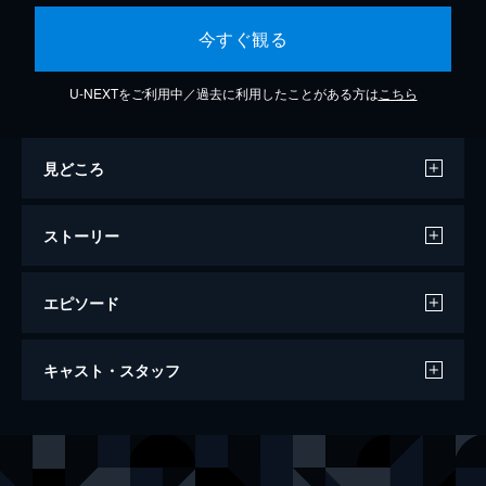
今すぐ観る
U-NEXTをご利用中／過去に利用したことがある方は
こちら
見どころ
ストーリー
エピソード
PV
キャスト・スタッフ
2分
声の出演
中村美冶
鈴木日菜
第1話 いびってこない義母と義姉
名家の庶子である中村美冶は母と2人、貧し
鴻蔵てる
くじら