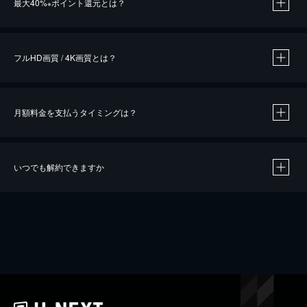
最大40%
ポイント還元とは？
※
※
作品によって必要なポイントが異なります。
フルHD画質 / 4K画質とは？
月額料金を支払うタイミングは？
※
40％ポイント還元の対象は、クレジットカード決済による作品の購入 / レンタルです。
※
iOSアプリのUコイン決済による作品の購入 / レンタルは、20％のポイント還元です。
※
還元の対象外となる決済方法や商品があります。くわしくは
こちら
をご確認ください。
いつでも解約できますか
こちら