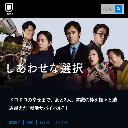
本文へスキップ
ドロドロの幸せまで、あと3人。常識の枠を軽々と踏
み越えた“就活サバイバル”！
2025年
韓国
399円
ポイント