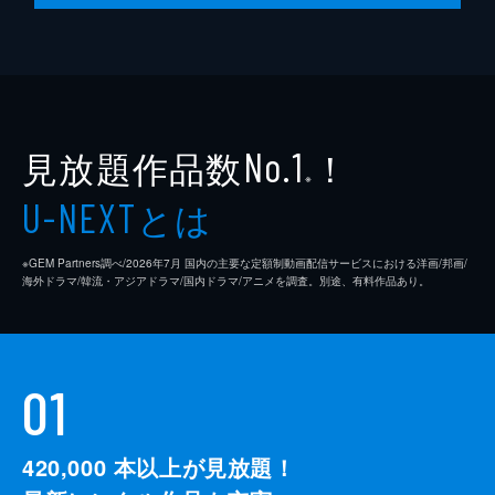
見放題作品数
！
No.1
※
とは
U-NEXT
※GEM Partners調べ/2026年7⽉ 国内の主要な定額制動画配信サービスにおける洋画/邦画/
海外ドラマ/韓流・アジアドラマ/国内ドラマ/アニメを調査。別途、有料作品あり。
01
420,000
本以上が見放題！