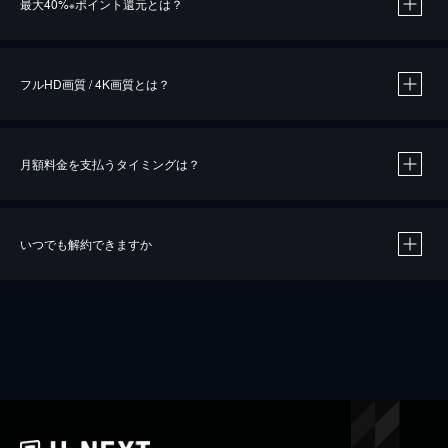
最大40%
ポイント還元とは？
※
※
作品によって必要なポイントが異なります。
フルHD画質 / 4K画質とは？
月額料金を支払うタイミングは？
※
40％ポイント還元の対象は、クレジットカード決済による作品の購入 / レンタルです。
※
iOSアプリのUコイン決済による作品の購入 / レンタルは、20％のポイント還元です。
※
還元の対象外となる決済方法や商品があります。くわしくは
こちら
をご確認ください。
いつでも解約できますか
こちら