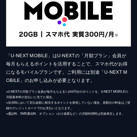
「U-NEXT MOBILE」はU-NEXTの「月額プラン」会員が
毎月もらえるポイントを活用することで、スマホ代がお得
になるモバイルプランです。ご利用には別途「U-NEXT M
OBILE」のお申し込みが必要となります。
※U-NEXTの月額プラン会員が毎月もらえる1,200円分のポイントを、U-NEXT MOBILEの
月額基本料の支払いに充てた場合。
※決済時において支払金額に相当するポイントを保有していない場合、差額分の料金はご登
録のクレジットカードでのお支払いとなります。
※通話料、SMS通信料、オプション（かけ放題など）の月額利用料は別途発生します。