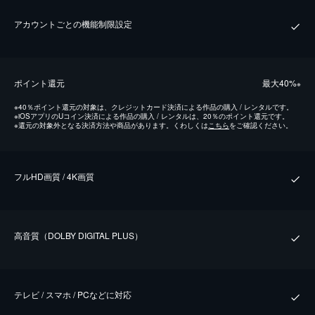
アカウントごとの機能制限設定
ポイント還元
最⼤40%
※
※
40％ポイント還元の対象は、クレジットカード決済による作品の購入 / レンタルです。
※
iOSアプリのUコイン決済による作品の購入 / レンタルは、20％のポイント還元です。
※
還元の対象外となる決済方法や商品があります。くわしくは
こちら
をご確認ください。
フルHD画質 / 4K画質
⾼⾳質（DOLBY DIGITAL PLUS）
テレビ / スマホ / PCなどに対応