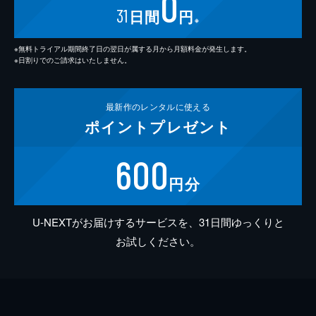
0
31
日間
円
※
※無料トライアル期間終了日の翌日が属する月から月額料金が発生します。
※日割りでのご請求はいたしません。
最新作の
レンタルに使える
ポイント
プレゼント
600
円分
U-NEXTがお届けするサービスを、31日間ゆっくりと
お試しください。