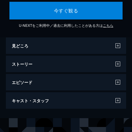
今すぐ観る
U-NEXTをご利用中／過去に利用したことがある方は
こちら
見どころ
ストーリー
エピソード
しあわせな選択
キャスト・スタッフ
139分
出演
ユ・マンス
イ・ビョンホン
イ・ミリ
ソン・イェジン