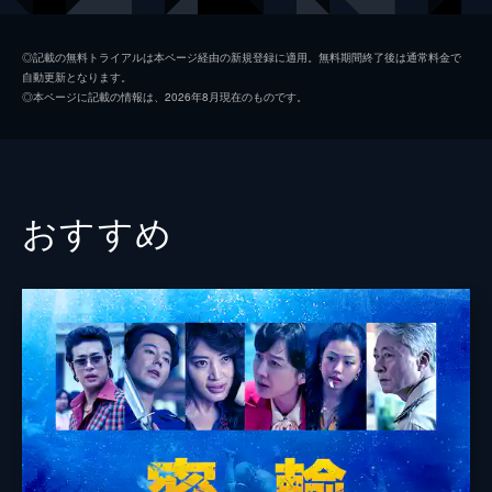
イ・アラ
ヨム・ヘラン
◎記載の無料トライアルは本ページ経由の新規登録に適用。無料期間終了後は通常料金で
自動更新となります。
チェ・ソンチュル
パク・ヒスン
◎本ページに記載の情報は、2026年8月現在のものです。
ク・ボムモ
イ・ソンミン
コ・シジョ
チャ・スンウォン
キム・ウスン
おすすめ
チェ・ソユル
イ・ヨンニョ
オ・グァンノク
監督
パク・チャヌク
脚本
パク・チャヌク
イ・ギョンミ