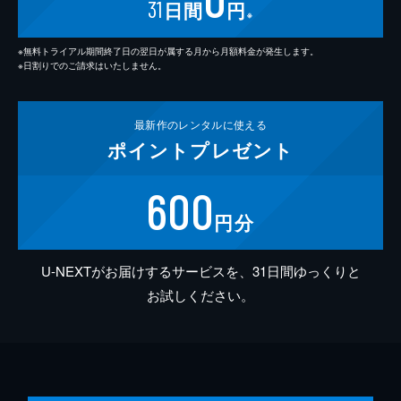
31
日間
円
※
※無料トライアル期間終了日の翌日が属する月から月額料金が発生します。
※日割りでのご請求はいたしません。
最新作の
レンタルに使える
ポイント
プレゼント
600
円分
U-NEXTがお届けするサービスを、31日間ゆっくりと
お試しください。