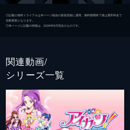
紫吹蘭
大橋彩香
◎記載の無料トライアルは本ページ経由の新規登録に適用。無料期間終了後は通常料金で
自動更新となります。
有栖川おとめ
黒沢ともよ
◎本ページに記載の情報は、2026年8月現在のものです。
藤堂ユリカ
沼倉愛美
一ノ瀬かえで
三村ゆうな
神谷しおん
瀬戸麻沙美
関連動画/
北大路さくら
安野希世乃
シリーズ⼀覧
神崎美月
寿美菜子
大空あかり
下地紫野
氷上スミレ
和久井優
新条ひなき
石川由依
監督
木村隆一