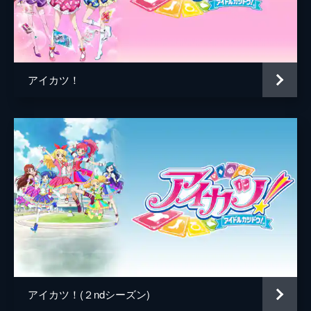
脚本
加藤陽一
原作
BN Pictures
アニメーション制作
BN Pictures
アイカツ！
アイカツ！(２ndシーズン)