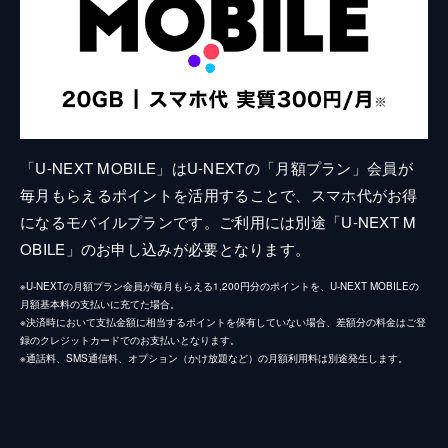
「U-NEXT MOBILE」はU-NEXTの「月額プラン」会員が
毎月もらえるポイントを活用することで、スマホ代がお得
になるモバイルプランです。ご利用には別途「U-NEXT M
OBILE」のお申し込みが必要となります。
※U-NEXTの月額プラン会員が毎月もらえる1,200円分のポイントを、U-NEXT MOBILEの
月額基本料の支払いに充てた場合。
※決済時において支払金額に相当するポイントを保有していない場合、差額分の料金はご登
録のクレジットカードでのお支払いとなります。
※通話料、SMS通信料、オプション（かけ放題など）の月額利用料は別途発生します。