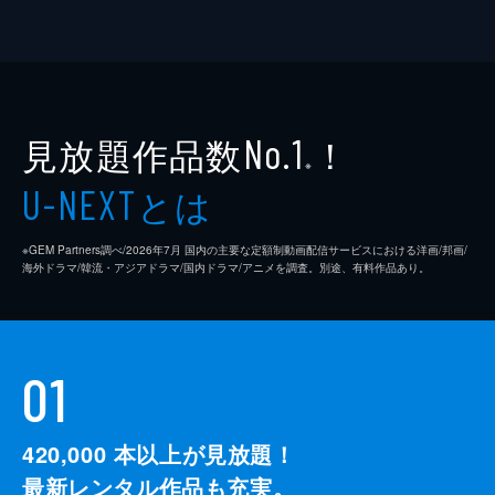
見放題作品数
！
No.1
※
とは
U-NEXT
※GEM Partners調べ/2026年7⽉ 国内の主要な定額制動画配信サービスにおける洋画/邦画/
海外ドラマ/韓流・アジアドラマ/国内ドラマ/アニメを調査。別途、有料作品あり。
01
420,000
本以上が見放題！
最新レンタル作品も充実。