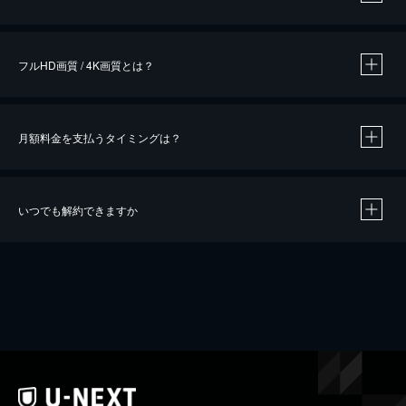
※
作品によって必要なポイントが異なります。
フルHD画質 / 4K画質とは？
月額料金を支払うタイミングは？
※
40％ポイント還元の対象は、クレジットカード決済による作品の購入 / レンタルです。
※
iOSアプリのUコイン決済による作品の購入 / レンタルは、20％のポイント還元です。
※
還元の対象外となる決済方法や商品があります。くわしくは
こちら
をご確認ください。
いつでも解約できますか
こちら