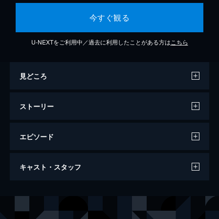
今すぐ観る
U-NEXTをご利用中／過去に利用したことがある方は
こちら
見どころ
ストーリー
エピソード
アイカツ！ 10th STORY ～未来への
キャスト・スタッフ
STARWAY～
72分
声の出演
星宮いちご
諸星すみれ
霧矢あおい
田所あずさ