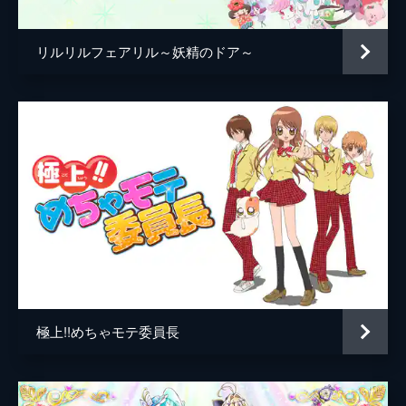
リルリルフェアリル～妖精のドア～
極上!!めちゃモテ委員長