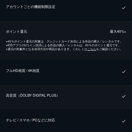
アカウントごとの機能制限設定
ポイント還元
最⼤40%
※
※
40％ポイント還元の対象は、クレジットカード決済による作品の購入 / レンタルです。
※
iOSアプリのUコイン決済による作品の購入 / レンタルは、20％のポイント還元です。
※
還元の対象外となる決済方法や商品があります。くわしくは
こちら
をご確認ください。
フルHD画質 / 4K画質
⾼⾳質（DOLBY DIGITAL PLUS）
テレビ / スマホ / PCなどに対応