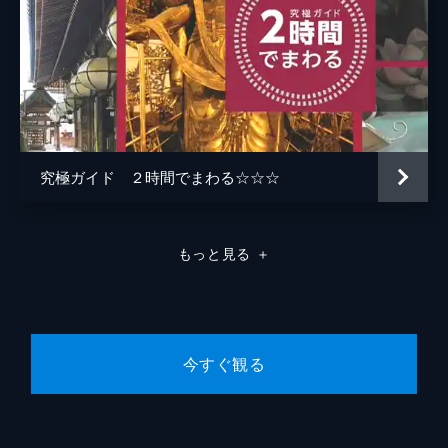
渉にフォーカスをあて、１５０年前の日米交
渉の真相に迫る。
59分
#5 シリーズ 関税交渉 後編 関税自主
権を獲得せよ！
４５年に及ぶ明治時代は、欧米列強との間に
結ばされた不平等条約改正に費やされた時代
でもあった。中でも最後まで残ったのが、自
究極ガイド ２時間でまわる☆☆☆
国に入ってくる他国の製品に自由に関税をか
ける権利「関税自主権」の回復だ。明治の終
わり、その難交渉に乗り出したのが、日露戦
争の講和会議の全権代表も務めた外務大臣・
もっと見る
＋
小村寿太郎。１９世紀の覇権国家で、日本と
同盟関係にあったイギリスとの交渉劇が、い
まの私たちに語りかけてくるものとは！？
59分
今すぐ観る
#6 追跡！雑賀衆 ～信長・秀吉を追いつ
めた謎の鉄砲集団～
戦国時代末期、信長、秀吉が天下統一を進め
る一方で、大名の支配を受け入れず、あたか