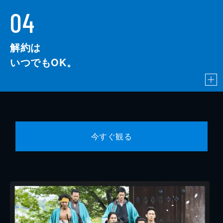
光丘に目をつけたのが財政破綻寸前の庄内
04
藩。藩主から懇願を受けた光丘は２２年にわ
たって藩の財政改革を主導。しかし、藩が金
貸しになって財政再建と農村復興を行おうと
解約は
する光丘の改革案は激しい反発を招くこと
に。
いつでもOK。
59分
#10 明治の“減税”騒動 ～大久保利通と地
租改正～
お米による年貢から、全国一律の税金へ。日
本社会の大きなターニングポイントとなった
明治６年の「地租改正」導入。ところが新し
今すぐ観る
い制度に国民は大反発！明治期最大の農民一
揆が起きてしまう。欧米のような近代税制を
日本に導入するため、一旦は減税を選ぶか？
あるいは減税せず、力づくでも一揆を抑え込
むべきか？地租改正の指揮をとる大久保利通
は選択を迫られる。日本人にとって税金とは
何か？そのルーツを明治の減税騒動に探る。
59分