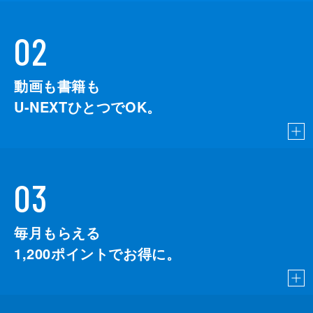
そぐのか、人生の岐路に立たされた。
59分
02
#8 ここまでわかった！若き信長の「桶狭
間の戦い」
近年、「桶狭間の戦い」のキーポイントにな
動画も書籍も
る城の発掘が進められ、戦いの実態が明らか
になりつつある。義元が目指したのは、伊勢
U-NEXTひとつでOK。
湾に近い大高城だった。織田方としては、義
元の大高城入城を許すと、完全な敗北にな
る。信長にとって、桶狭間の戦いは、まさに
存亡をかけた背水の戦いだった。信長の決死
の戦略を読み解く。
03
59分
#9 異色の豪商 財政再建を請け負う～本
間光丘と庄内藩～
毎月もらえる
山形県庄内地方に３３キロにわたって続く防
1,200
ポイントでお得に。
風林。酒田の豪商・本間光丘が飛び砂から町
を守ろうと私財を投じて作り始めたものだ。
一見、ボランティアに見えるが、光丘は長期
的には利益が見込めると考えていた。そんな