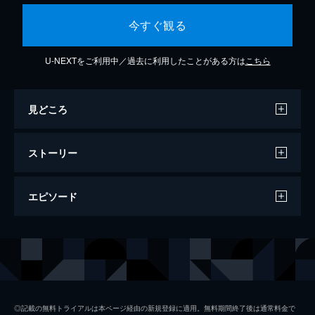
今すぐ観る
U-NEXTをご利用中／過去に利用したことがある方は
こちら
見どころ
ストーリー
エピソード
#1 「決戦！西南戦争 ラストサムライ
西郷隆盛の真実」
西郷隆盛はなぜ敗れたのか？日本の命運を賭
けた決戦・西南戦争を徹底検証！最大の激戦
地・田原坂で発掘調査が進み、超リアルな戦
◎記載の無料トライアルは本ページ経由の新規登録に適用。無料期間終了後は通常料金で
闘記録も続々発見。謎に包まれた戦いの真相