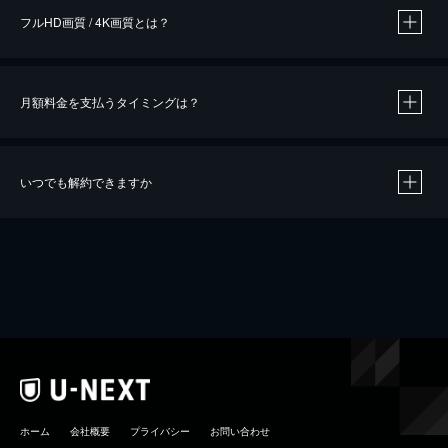
フルHD画質 / 4K画質とは？
月額料金を支払うタイミングは？
※
40％ポイント還元の対象は、クレジットカード決済による作品の購入 / レンタルです。
※
iOSアプリのUコイン決済による作品の購入 / レンタルは、20％のポイント還元です。
※
還元の対象外となる決済方法や商品があります。くわしくは
こちら
をご確認ください。
いつでも解約できますか
こちら
ホーム
会社概要
プライバシー
お問い合わせ