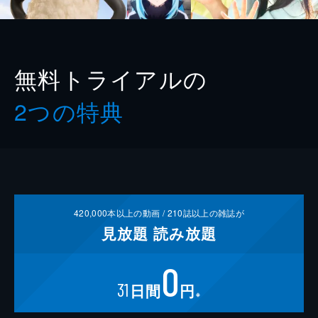
無料トライアルの
2つの特典
420,000
本以上の動画 /
210
誌以上の雑誌が
見放題
読み放題
0
31
日間
円
※