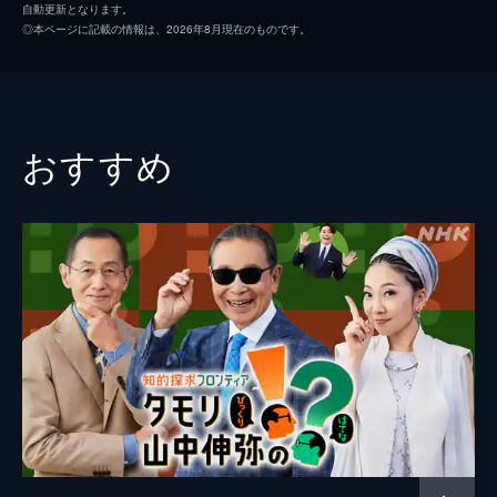
自動更新となります。
が明らかになってきた。西郷の書簡から見え
◎本ページに記載の情報は、2026年8月現在のものです。
てきたうぬぼれと野心とは？最強のサムライ
が結集した薩摩軍を破るため政府軍がとった
驚異のインフラ作戦とは？新資料が明かす西
郷の壮絶な最期とは？本格ドラマとドキュメ
ントで熱い男たちの知られざる激闘に迫る。
おすすめ
119分
#2 「ローマ帝国 ＶＳ．驚異の砂漠都
市 幻の王国のサバイバル戦略」
番組史上初！ついに世界へ！２千年前、アラ
ビアの砂漠に超大国ローマ帝国を翻弄し、奇
跡の繁栄を遂げた幻の王国があった。その驚
きの都を徹底取材、サバイバル戦略に迫
る。 許諾が得られなかったため、一部映像
を編集して配信します。
89分
#3 昭和の選択 原爆と平和のはざまで
～長崎の鐘 ８０年目の真実～
８０年前、長崎に投下された原子爆弾。医