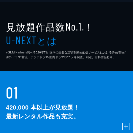
も共和国のような形で生きようとしていた
人々がいた。現在の和歌山市付近に割拠した
雑賀衆もそのひとつ。大量の鉄砲を持ち、本
願寺攻めをする織田信長を陸と海で大いに苦
見放題作品数
！
No.1
しめる。さらに天下を狙う羽柴秀吉の足元を
※
すくう大坂城攻めまで試みている。しかしそ
とは
U-NEXT
の実像は謎に包まれていた。近年の研究の進
展で明らかになってきた雑賀衆の真実に迫
※GEM Partners調べ/2026年7⽉ 国内の主要な定額制動画配信サービスにおける洋画/邦画/
る。
海外ドラマ/韓流・アジアドラマ/国内ドラマ/アニメを調査。別途、有料作品あり。
59分
#7 “怪談”を発見した男 小泉八雲
アイルランド人の父と、ギリシャ人の母の間
に生まれたラフカディオ・ハーンこと小泉八
01
雲は、アメリカに渡り、新聞記者になった。
雑誌社の依頼を受けて日本にわたったのがき
っかけで、日本の魅力に取りつかれる。松江
420,000
本以上が見放題！
で古き日本に接し、松江藩士の娘・小泉セツ
最新レンタル作品も充実。
と結婚する。その後、東京帝国大学で英文学
講師になった八雲は、その職を続けるのか、
セツの協力を得て『怪談』の執筆に全力をそ