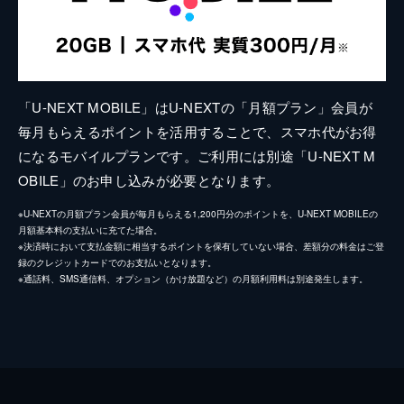
「U-NEXT MOBILE」はU-NEXTの「月額プラン」会員が
毎月もらえるポイントを活用することで、スマホ代がお得
になるモバイルプランです。ご利用には別途「U-NEXT M
OBILE」のお申し込みが必要となります。
※U-NEXTの月額プラン会員が毎月もらえる1,200円分のポイントを、U-NEXT MOBILEの
月額基本料の支払いに充てた場合。
※決済時において支払金額に相当するポイントを保有していない場合、差額分の料金はご登
録のクレジットカードでのお支払いとなります。
※通話料、SMS通信料、オプション（かけ放題など）の月額利用料は別途発生します。