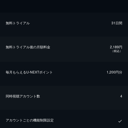
無料トライアル
31日間
無料トライアル後の⽉額料金
2,189円
（税込）
毎⽉もらえるU-NEXTポイント
1,200円分
同時視聴アカウント数
4
アカウントごとの機能制限設定