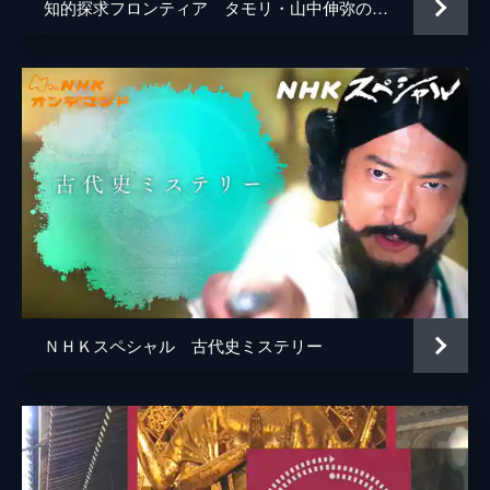
師、永井隆は死期が迫る中、体験した原爆の
知的探求フロンティア タモリ・山中伸弥の！？
惨禍と戦争の愚かさを随筆「長崎の鐘」で世
に訴えようとした。しかしＧＨＱの検閲によ
り出版は差し止められそうになる。永井が経
験したアメリカの占領下で核兵器廃絶を訴え
る難しさ。それは核の傘に安全保障を依存し
ながら、核廃絶を訴える現代日本のジレンマ
に通じる。戦後のベストセラーに秘められた
葛藤を通して、日本人と核について考える。
59分
#4 シリーズ 関税交渉 前編 岩倉使節
団 日米交渉・波高し
明治４年、日本は、欧米列強に負けない中央
集権国家をつくるため、廃藩置県を断行し
ＮＨＫスペシャル 古代史ミステリー
た。次に、岩倉具視が率いる一大使節団が、
欧米に派遣される。ところが、最初の訪問国
アメリカで、大歓迎を受けたため、急きょ、
条約改正の本交渉を行うという意見が持ち上
がった。この結果、使節団は、思いがけない
行動に出た。岩倉使節団の知られざる日米交