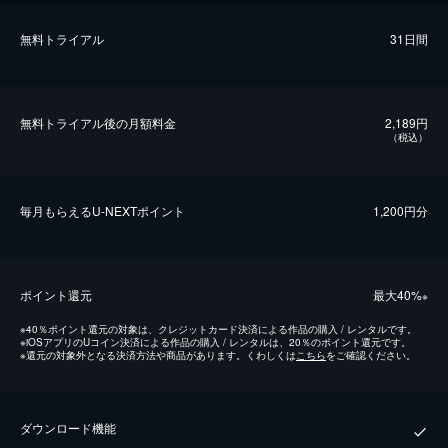
無料トライアル
31日間
無料トライアル後の⽉額料金
2,189円
（税込）
毎⽉もらえるU-NEXTポイント
1,200円分
ポイント還元
最⼤40%
※
※
40％ポイント還元の対象は、クレジットカード決済による作品の購入 / レンタルです。
※
iOSアプリのUコイン決済による作品の購入 / レンタルは、20％のポイント還元です。
※
還元の対象外となる決済方法や商品があります。くわしくは
こちら
をご確認ください。
ダウンロード機能