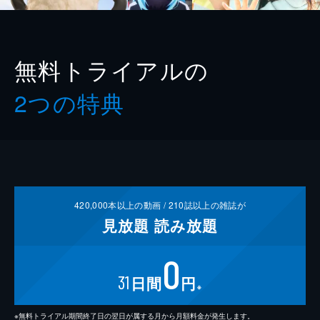
無料トライアルの
2つの特典
420,000
本以上の動画 /
210
誌以上の雑誌が
見放題
読み放題
0
31
日間
円
※
※無料トライアル期間終了日の翌日が属する月から月額料金が発生します。