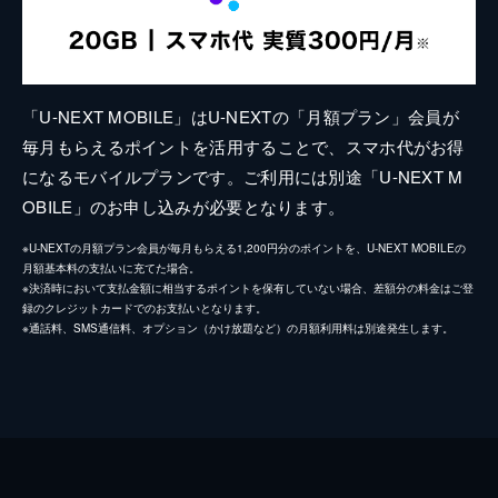
「U-NEXT MOBILE」はU-NEXTの「月額プラン」会員が
毎月もらえるポイントを活用することで、スマホ代がお得
になるモバイルプランです。ご利用には別途「U-NEXT M
OBILE」のお申し込みが必要となります。
※U-NEXTの月額プラン会員が毎月もらえる1,200円分のポイントを、U-NEXT MOBILEの
月額基本料の支払いに充てた場合。
※決済時において支払金額に相当するポイントを保有していない場合、差額分の料金はご登
録のクレジットカードでのお支払いとなります。
※通話料、SMS通信料、オプション（かけ放題など）の月額利用料は別途発生します。