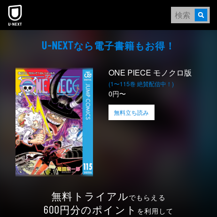
本文へスキップ
なら電⼦書籍もお得！
U-NEXT
ONE PIECE モノクロ版
(1〜115巻 絶賛配信中！)
0円〜
無料立ち読み
無料トライアル
でもらえる
円分のポイント
600
を利用して