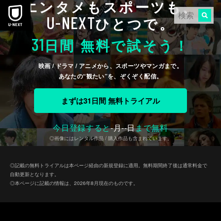
エンタメもスポーツも、
本文へスキップ
U-NEXT
ひとつで。
31
日間 無料で試そう！
映画 / ドラマ / アニメから、スポーツやマンガまで。
あなたの“観たい”を、ぞくぞく配信。
まずは31日間 無料トライアル
今日登録すると
-
月
--
日
まで無料
◎画像にはレンタル作品 / 購入作品も含まれています。
◎記載の無料トライアルは本ページ経由の新規登録に適用。無料期間終了後は通常料金で
自動更新となります。
◎本ページに記載の情報は、2026年8月現在のものです。