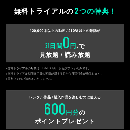
2
無料トライアルの
つの特典！
420,000
本以上の動画 /
210
誌以上の雑誌が
0
31
日間
円
で
※
見放題 / 読み放題
※無料トライアルの対象は、U-NEXTの「月額プラン」のみです。
※無料トライアル期間終了日の翌日が属する月から月額料金が発生します。
※日割りでのご請求はいたしません。
レンタル作品 / 購入作品を
楽しむのに使える
600
円分
の
ポイントプレゼント