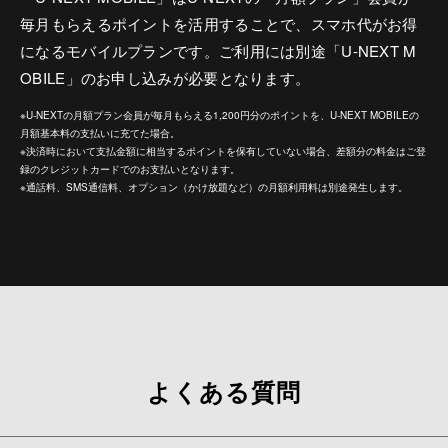
毎月もらえるポイントを活用することで、スマホ代がお得
になるモバイルプランです。ご利用には別途「U-NEXT M
OBILE」のお申し込みが必要となります。
※U-NEXTの月額プラン会員が毎月もらえる1,200円分のポイントを、U-NEXT MOBILEの
月額基本料の支払いに充てた場合。
※決済時において支払金額に相当するポイントを保有していない場合、差額分の料金はご登
録のクレジットカードでのお支払いとなります。
※通話料、SMS通信料、オプション（かけ放題など）の月額利用料は別途発生します。
よくある質問