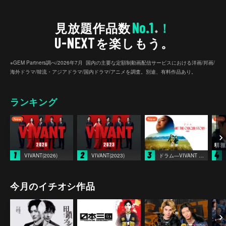
No.1
見放題作品数
！
※
U-NEXT
を楽しもう。
※GEM Partners調べ/2026年7⽉ 国内の主要な定額制動画配信サービスにおける洋画/邦画/
海外ドラマ/韓流・アジアドラマ/国内ドラマ/アニメを調査。別途、有料作品あり。
ランキング
1
2
3
4
VIVANT(2026)
VIVANT(2023)
ドラム―VIVANT THE ORIGIN STORY―
今月のイチオシ作品