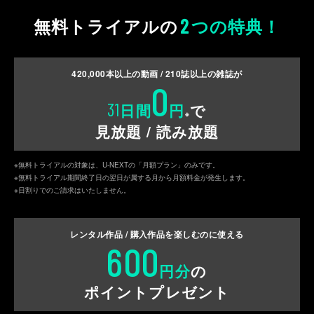
2
無料トライアルの
つの特典！
420,000
本以上の動画 /
210
誌以上の雑誌が
0
31
日間
円
で
※
見放題 / 読み放題
※無料トライアルの対象は、U-NEXTの「月額プラン」のみです。
※無料トライアル期間終了日の翌日が属する月から月額料金が発生します。
※日割りでのご請求はいたしません。
レンタル作品 / 購入作品を
楽しむのに使える
600
円分
の
ポイントプレゼント