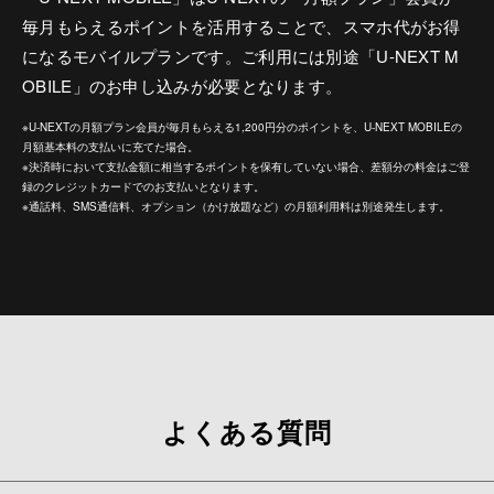
毎月もらえるポイントを活用することで、スマホ代がお得
になるモバイルプランです。ご利用には別途「U-NEXT M
OBILE」のお申し込みが必要となります。
※U-NEXTの月額プラン会員が毎月もらえる1,200円分のポイントを、U-NEXT MOBILEの
月額基本料の支払いに充てた場合。
※決済時において支払金額に相当するポイントを保有していない場合、差額分の料金はご登
録のクレジットカードでのお支払いとなります。
※通話料、SMS通信料、オプション（かけ放題など）の月額利用料は別途発生します。
よくある質問