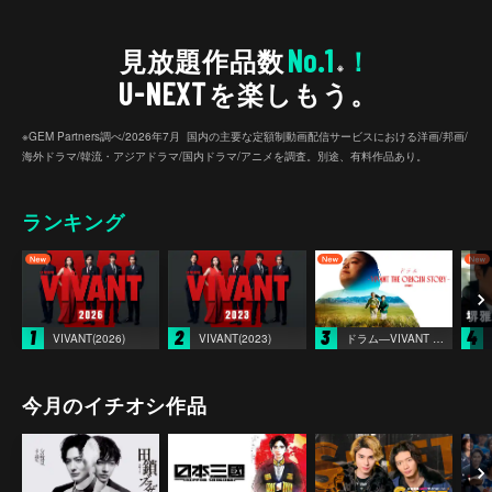
No.1
見放題作品数
！
※
U-NEXT
を楽しもう。
※GEM Partners調べ/2026年7⽉ 国内の主要な定額制動画配信サービスにおける洋画/邦画/
海外ドラマ/韓流・アジアドラマ/国内ドラマ/アニメを調査。別途、有料作品あり。
ランキング
1
2
3
4
VIVANT(2026)
VIVANT(2023)
ドラム―VIVANT THE ORIGIN STORY―
今月のイチオシ作品