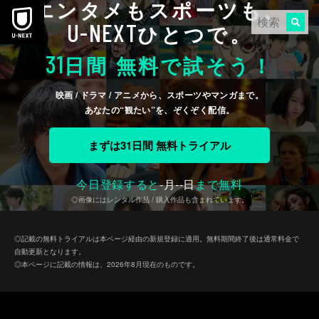
エンタメもスポーツも、
本文へスキップ
U-NEXT
ひとつで。
31
日間 無料で試そう！
映画 / ドラマ / アニメから、スポーツやマンガまで。
あなたの“観たい”を、ぞくぞく配信。
まずは31日間 無料トライアル
今日登録すると
-
月
--
日
まで無料
◎画像にはレンタル作品 / 購入作品も含まれています。
◎記載の無料トライアルは本ページ経由の新規登録に適用。無料期間終了後は通常料金で
自動更新となります。
◎本ページに記載の情報は、2026年8月現在のものです。