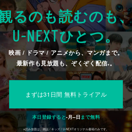
観るのも読むのも
ひとつ。
U-NEXT
映画 / ドラマ / アニメから、マンガまで。
最新作も見放題も、ぞくぞく配信
。
※
まずは31日間 無料トライアル
本日登録すると
-
月
--
日
まで無料
※読み放題は、雑誌 / キッズ / U-NEXTオリジナル書籍のみです。