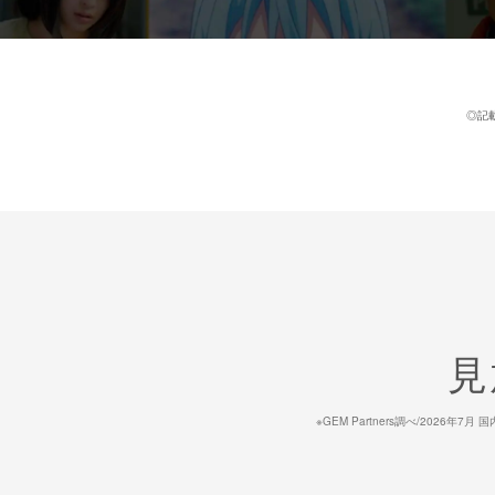
◎記
見
※GEM Partners調べ/20