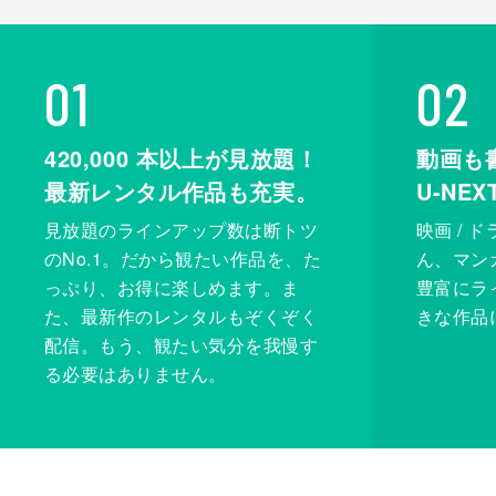
01
02
420,000
本以上が見放題！
動画も
最新レンタル作品も充実。
U-NE
見放題のラインアップ数は断トツ
映画 / 
のNo.1。だから観たい作品を、た
ん、マンガ 
っぷり、お得に楽しめます。ま
豊富にラ
た、最新作のレンタルもぞくぞく
きな作品
配信。もう、観たい気分を我慢す
る必要はありません。