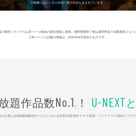
◎画像にはレンタル作品 / 購入作品も含まれています。
載の無料トライアルは本ページ経由の新規登録に適用。無料期間終了後は通常料金で自動更新となり
◎本ページに記載の情報は、2026年8月現在のものです。
放題作品数
！
No.1
U-NEXT
※
26年7⽉ 国内の主要な定額制動画配信サービスにおける洋画/邦画/海外ドラマ/韓流・アジアドラマ/国内ドラ