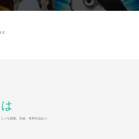
ます。
とは
マ/アニメを調査。別途、有料作品あり。