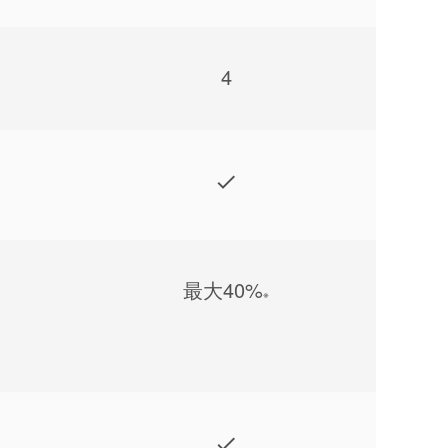
4
最⼤40%
※