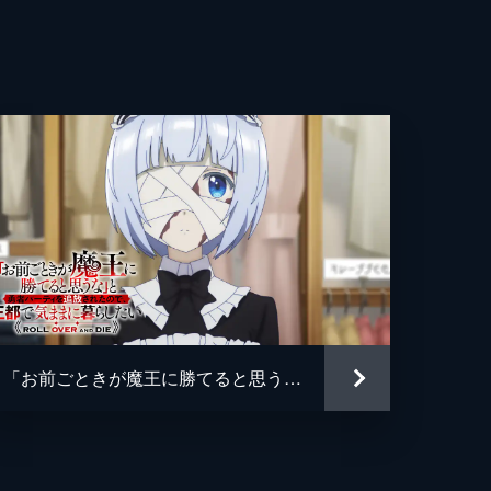
「お前ごときが魔王に勝てると思うな」と勇者パーティを追放されたので、王都で気ままに暮らしたい