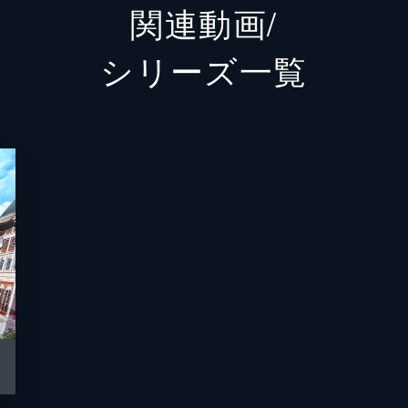
関連動画/
ウサギ
井上和
シリーズ⼀覧
アカツキ
井口裕
板垣伸
木村博
美紅
桑島黎
立山秋
ミルパ