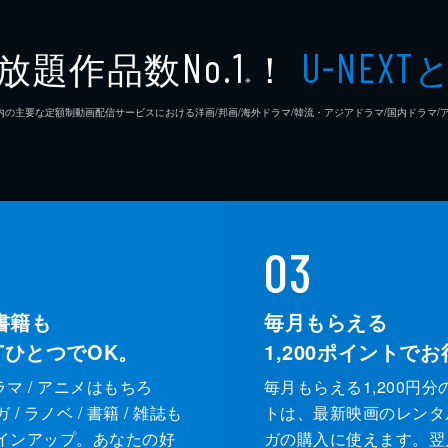
放題作品数
！
No.1
U-NEXT
※
26年7⽉ 国内の主要な定額制動画配信サービスにおける洋画/邦画/海外ドラマ/韓流・アジアドラマ/国内ドラ
03
書籍も
毎月もらえる
XTひとつでOK。
1,200
ポイントでお
ドラマ / アニメはもちろ
毎月もらえる1,200円分
/ ラノベ / 書籍 / 雑誌も
トは、最新映画のレンタ
インアップ。あなたの好
ガの購入に使えます。翌