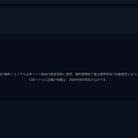
は、現実世界をも無双する〜レベルアップは人生を変えた
天上優夜
松岡禎
宝城佳織
鬼頭明
載の無料トライアルは本ページ経由の新規登録に適用。無料期間終了後は通常料金で自動更新となり
◎本ページに記載の情報は、2026年8月現在のものです。
レクシア・フォン・アルセリア
前田佳
ルナ
加隈亜
ユティ
日高里
ナイト
東山奈