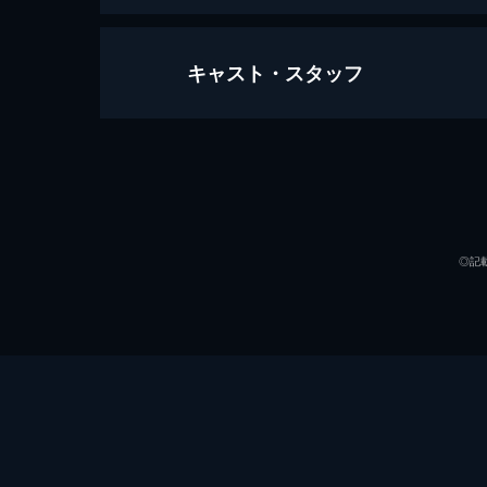
キャスト・スタッフ
異世界でチート能力を手にした俺
TVSP
47分
声の出演
◎記