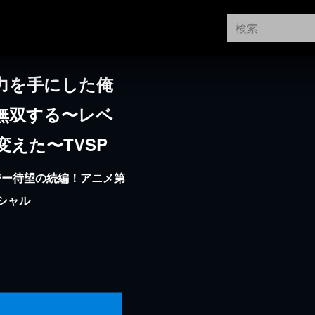
力を手にした俺
無双する〜レベ
えた〜TVSP
ジー待望の続編！アニメ第
シャル