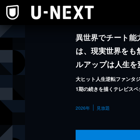
本文へスキップ
異世界でチート能
は、現実世界をも
ルアップは人生を変
大ヒット人生逆転ファンタ
1期の続きを描くテレビスペ
2026年
見放題