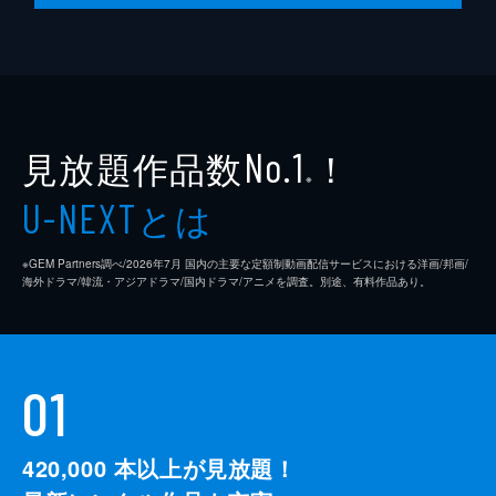
見放題作品数
！
No.1
※
とは
U-NEXT
※GEM Partners調べ/2026年7⽉ 国内の主要な定額制動画配信サービスにおける洋画/邦画/
海外ドラマ/韓流・アジアドラマ/国内ドラマ/アニメを調査。別途、有料作品あり。
01
420,000
本以上が見放題！