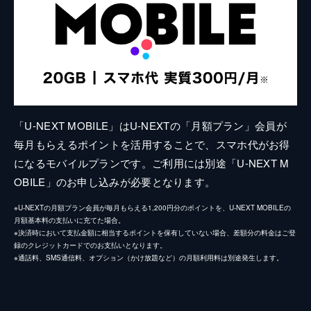
「U-NEXT MOBILE」はU-NEXTの「月額プラン」会員が
毎月もらえるポイントを活用することで、スマホ代がお得
になるモバイルプランです。ご利用には別途「U-NEXT M
OBILE」のお申し込みが必要となります。
※U-NEXTの月額プラン会員が毎月もらえる1,200円分のポイントを、U-NEXT MOBILEの
月額基本料の支払いに充てた場合。
※決済時において支払金額に相当するポイントを保有していない場合、差額分の料金はご登
録のクレジットカードでのお支払いとなります。
※通話料、SMS通信料、オプション（かけ放題など）の月額利用料は別途発生します。