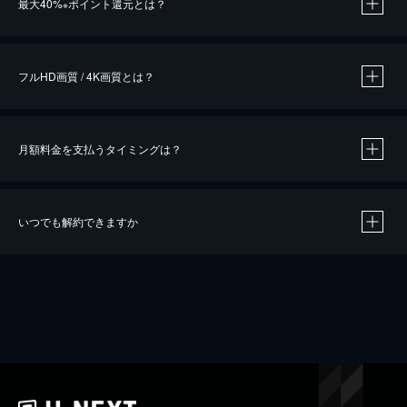
最大40%
ポイント還元とは？
※
※
作品によって必要なポイントが異なります。
フルHD画質 / 4K画質とは？
月額料金を支払うタイミングは？
※
40％ポイント還元の対象は、クレジットカード決済による作品の購入 / レンタルです。
※
iOSアプリのUコイン決済による作品の購入 / レンタルは、20％のポイント還元です。
※
還元の対象外となる決済方法や商品があります。くわしくは
こちら
をご確認ください。
いつでも解約できますか
こちら