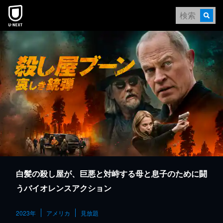
本文へスキップ
白髪の殺し屋が、巨悪と対峙する母と息子のために闘
うバイオレンスアクション
2023年
アメリカ
見放題