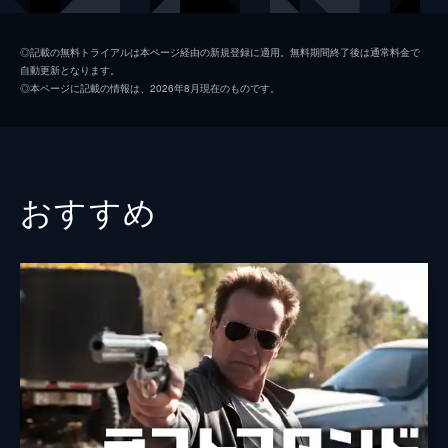
クリスティーナ・オチョア
◎記載の無料トライアルは本ページ経由の新規登録に適用。無料期間終了後は通常料金で
自動更新となります。
デミトリアス・グロッセ
◎本ページに記載の情報は、2026年8月現在のものです。
ジェームズ・マディオ
ジョン・パトリック・ジョーダン
ジェイソン・スコット・リー
おすすめ
監督
デレク・プレスリー
脚本
デレク・プレスリー
ニール・マクドノー
製作
ニール・マクドノー
ルーヴェ・マクドノー