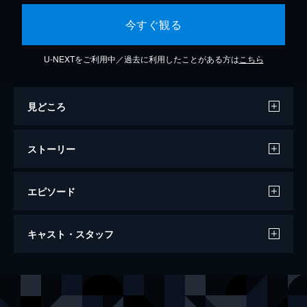
今すぐ観る
U-NEXTをご利用中／過去に利用したことがある方は
こちら
見どころ
ストーリー
エピソード
殺し屋ブーン 哀しき銃弾
キャスト・スタッフ
96分
出演
ニール・マクドノー
トミー・フラナガン