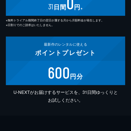
0
31
日間
円
※
※無料トライアル期間終了日の翌日が属する月から月額料金が発生します。
※日割りでのご請求はいたしません。
最新作の
レンタルに使える
ポイント
プレゼント
600
円分
U-NEXTがお届けするサービスを、31日間ゆっくりと
お試しください。