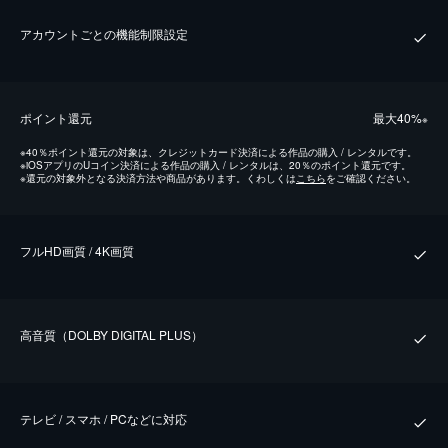
アカウントごとの機能制限設定
ポイント還元
最⼤40%
※
※
40％ポイント還元の対象は、クレジットカード決済による作品の購入 / レンタルです。
※
iOSアプリのUコイン決済による作品の購入 / レンタルは、20％のポイント還元です。
※
還元の対象外となる決済方法や商品があります。くわしくは
こちら
をご確認ください。
フルHD画質 / 4K画質
⾼⾳質（DOLBY DIGITAL PLUS）
テレビ / スマホ / PCなどに対応