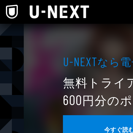
本文へスキップ
なら電
U-NEXT
無料トライ
円分のポ
600
今すぐ読