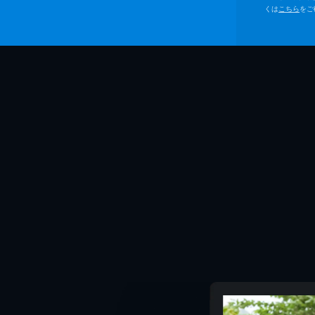
くは
こちら
をご