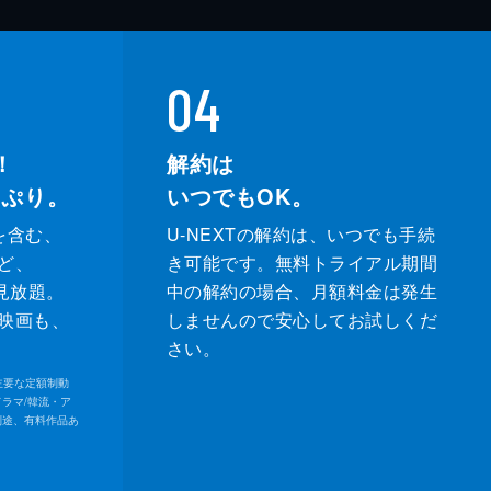
04
！
解約は
っぷり。
いつでもOK。
を含む、
U-NEXTの解約は、いつでも手続
ど、
き可能です。無料トライアル期間
が見放題。
中の解約の場合、月額料金は発生
映画も、
しませんので安心してお試しくだ
さい。
内の主要な定額制動
ドラマ/韓流・ア
別途、有料作品あ