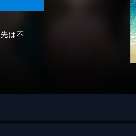
住先は不
キ