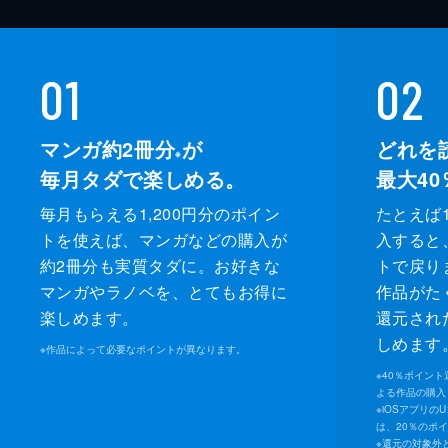
01
02
マンガ約2冊分
が
どれを
※
毎月タダで楽しめる。
最大40
毎月もらえる1,200円分のポイン
たとえば1
トを使えば、マンガなどの購入が
入すると
約2冊分も実質タダに。お好きな
トで戻り
マンガやラノベを、とてもお得に
作品がた
楽しめます。
還元され
しめます
※
作品によって必要なポイントが異なります。
※
40％ポイン
よる作品の購入 
※
iOSアプリの
は、20％のポ
※
還元の対象外