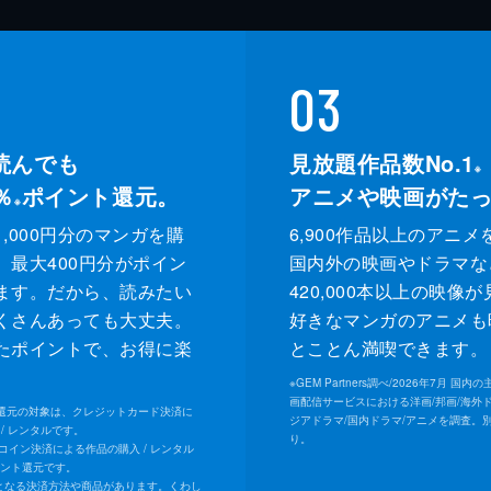
03
読んでも
見放題作品数No.1
※
％
ポイント還元。
アニメや映画がた
※
,000円分のマンガを購
6,900作品以上のアニメ
、最大400円分がポイン
国内外の映画やドラマな
ます。だから、読みたい
420,000本以上の映像
くさんあっても大丈夫。
好きなマンガのアニメも
たポイントで、お得に楽
とことん満喫できます。
。
※
GEM Partners調べ/2026年7⽉ 国
画配信サービスにおける洋画/邦画/海外
ト還元の対象は、クレジットカード決済に
ジアドラマ/国内ドラマ/アニメを調査。
/ レンタルです。
り。
Uコイン決済による作品の購入 / レンタル
イント還元です。
となる決済方法や商品があります。くわし