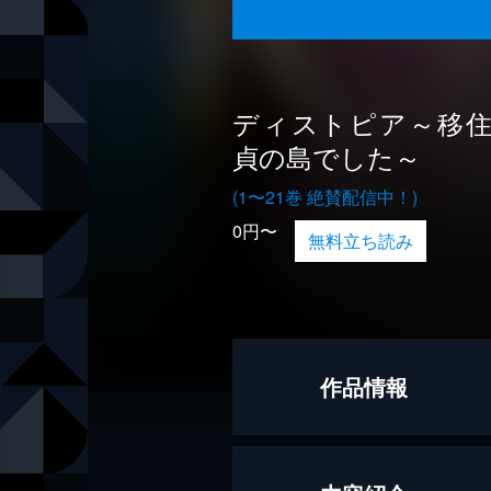
ディストピア～移
貞の島でした～
(1〜21巻 絶賛配信中！)
0円〜
無料立ち読み
作品情報
著者
杉野アキユ