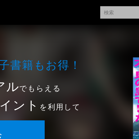
⼦書籍もお得！
アル
でもらえる
イント
を利用して
む