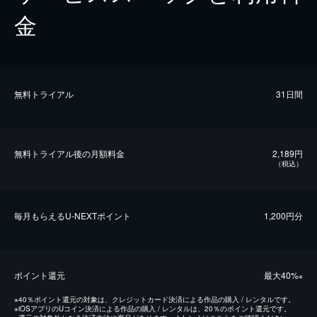
金
無料トライアル
31日間
無料トライアル後の⽉額料金
2,189円
（税込）
毎⽉もらえるU-NEXTポイント
1,200円分
ポイント還元
最⼤40%
※
※
40％ポイント還元の対象は、クレジットカード決済による作品の購入 / レンタルです。
※
iOSアプリのUコイン決済による作品の購入 / レンタルは、20％のポイント還元です。