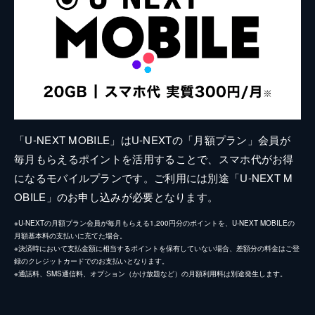
「U-NEXT MOBILE」はU-NEXTの「月額プラン」会員が
毎月もらえるポイントを活用することで、スマホ代がお得
になるモバイルプランです。ご利用には別途「U-NEXT M
OBILE」のお申し込みが必要となります。
※U-NEXTの月額プラン会員が毎月もらえる1,200円分のポイントを、U-NEXT MOBILEの
月額基本料の支払いに充てた場合。
※決済時において支払金額に相当するポイントを保有していない場合、差額分の料金はご登
録のクレジットカードでのお支払いとなります。
※通話料、SMS通信料、オプション（かけ放題など）の月額利用料は別途発生します。