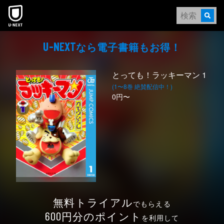
本文へスキップ
なら電⼦書籍もお得！
U-NEXT
とっても！ラッキーマン 1
(1〜8巻 絶賛配信中！)
0円〜
無料トライアル
でもらえる
円分のポイント
600
を利用して