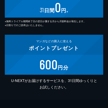
0
31
日間
円
※
※無料トライアル期間終了日の翌日が属する月から月額料金が発生します。
※日割りでのご請求はいたしません。
マンガなどの
購入に使える
ポイント
プレゼント
600
円分
U-NEXTがお届けするサービスを、31日間ゆっくりと
お試しください。