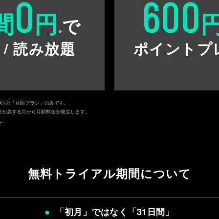
0
600
間
円
で
※
 / 読み放題
ポイントプ
EXTの「月額プラン」のみです。
日が属する月から月額料金が発生します。
ん。
無料トライアル期間について
「初月」ではなく「
31日間
」