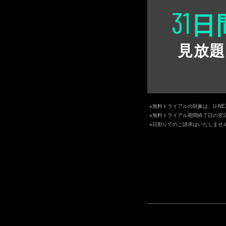
31
日
見放題
※無料トライアルの対象は、U-N
※無料トライアル期間終了日の翌
※日割りでのご請求はいたしませ