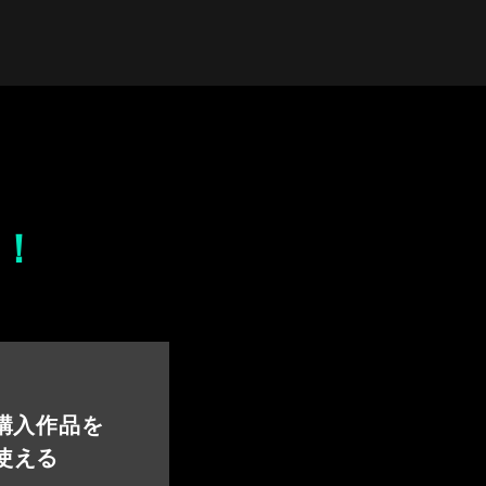
！
 購入作品を
使える