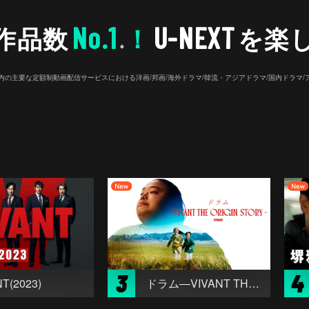
No.1
U-NEXT
作品数
！
を楽
※
26年7⽉ 国内の主要な定額制動画配信サービスにおける洋画/邦画/海外ドラマ/韓流・アジアドラマ/国内ドラ
3
4
T(2023)
ドラム―VIVANT THE ORIGIN STORY―