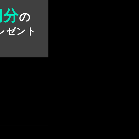
円分
の
レゼント