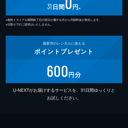
0
31
日間
円
※
※無料トライアル期間終了日の翌日が属する月から月額料金が発生します。
※日割りでのご請求はいたしません。
最新作の
レンタルに使える
ポイント
プレゼント
600
円分
U-NEXTがお届けするサービスを、31日間ゆっくりと
お試しください。