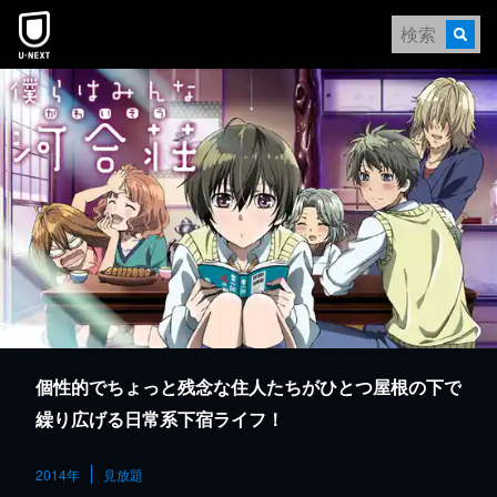
本文へスキップ
個性的でちょっと残念な住人たちがひとつ屋根の下で
繰り広げる日常系下宿ライフ！
2014年
見放題