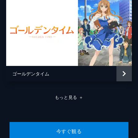
とある夏の夜、河合荘に回ってきた回覧板。
そこには痴漢の出没と注意を促す内容が書か
れていた。本に夢中になるといつも周りが見
えなくなる律は宇佐を護衛係に指名。宇佐は
突然降ってきた幸せをかみ締める。
25分
第8話 「うれしぬ」
変人処理能力の圧倒的高さを買われ、書生カ
フェでアルバイトを始めた宇佐の初出勤日。
「姉小路」という名札を渡された後、宇佐の
前に現れたのは、“まとも”からは数億光年も
ゴールデンタイム
離れた場所にいるバイト仲間だった。
25分
第9話 「禁断の」
もっと見る
＋
絶賛落ち込み中の麻弓。何でも会社のお局さ
んに彼氏ができたという。そこにタイミング
よろしく押入れからギターを持ってくる住
子。というわけで、麻弓の麻弓による麻弓の
ための不幸せソロライブがスタートする。
今すぐ観る
25分