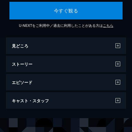
今すぐ観る
U-NEXTをご利用中／過去に利用したことがある方は
こちら
見どころ
ストーリー
エピソード
第1話 「たとえば」
キャスト・スタッフ
高校1年の宇佐は親の転勤により、河合荘と
いう下宿で暮らすことに。古いが趣のある河
合荘を気に入った宇佐だったが、ルームメイ
声の出演
宇佐和成
井口祐一
トは変態ドM男の城崎だった。いたたまれず
河合律
花澤香菜