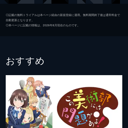
外に出ようと、宇佐が玄関を開けると…。
25分
城崎
四宮豪
第2話 「これって」
◎記載の無料トライアルは本ページ経由の新規登録に適用。無料期間終了後は通常料金で
自動更新となります。
せっかくの連休だが、オール残念系の河合荘
錦野麻弓
佐藤利奈
◎本ページに記載の情報は、2026年8月現在のものです。
住人たちは、言わずもがな特に予定なし。暇
渡辺彩花
金元寿子
を持て余していた宇佐と、お独り様であるこ
とに完全にロー状態の麻弓がシロの呼び声で
住子
小林沙苗
中庭に目をやると…。
25分
監督
宮繁之
おすすめ
第3話 「どうして」
メインキャラクターデザイン
栗田新一
すっかり河合荘に溶け込んだ宇佐だったが、
一番お近づきになりたい律との距離はなかな
河野真貴
か縮まらない。宇佐はもやもやしながら
も、“河合荘”な日常が続いていた。そんなあ
原作
宮原るり
る日、麻弓の携帯に元彼からの電話がかか
音楽
松田彬人
る。
25分
アニメーション制作
ブレインズ・ベース
第4話 「とりあえず」
自ら打ち立てた誓いを胸に、律にアタックし
ていく宇佐。そんななか、偶然立ち寄った本