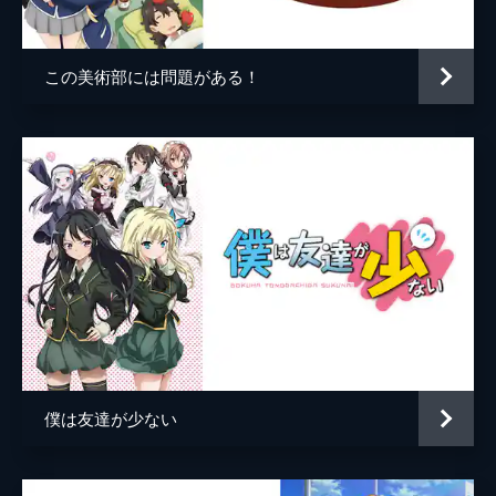
屋で、宇佐は中学時代の同級生たちと楽しそ
うに会話をする律を目撃する。明るい笑顔を
見せる律の様子に安心する宇佐だったが…。
この美術部には問題がある！
25分
第5話 「やっぱり」
居間でいつものように戯れだす河合荘メンバ
ー。戯れのさなか、偶然律の唇が宇佐の腕に
触れてしまう。真っ赤な顔をしてその場から
立ち去ってしまった律は、翌朝になってもそ
わそわと落ち着かない様子で…。
25分
第6話 「もしかして」
河合荘の黒電話が突然鳴った。それは警察署
からシロ宛ての電話だった。拾った財布の持
ち主が見つかり、その持ち主が河合荘へお礼
にやってくるという。翌日、黄色い声と共に
僕は友達が少ない
現れたのは、小学生の少女・千夏だった。
25分
第7話 「おすすめの」