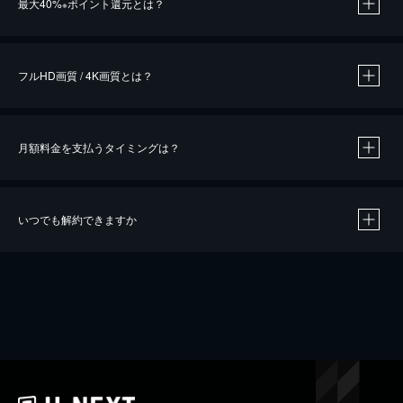
最大40%
ポイント還元とは？
※
※
作品によって必要なポイントが異なります。
フルHD画質 / 4K画質とは？
月額料金を支払うタイミングは？
※
40％ポイント還元の対象は、クレジットカード決済による作品の購入 / レンタルです。
※
iOSアプリのUコイン決済による作品の購入 / レンタルは、20％のポイント還元です。
※
還元の対象外となる決済方法や商品があります。くわしくは
こちら
をご確認ください。
いつでも解約できますか
こちら