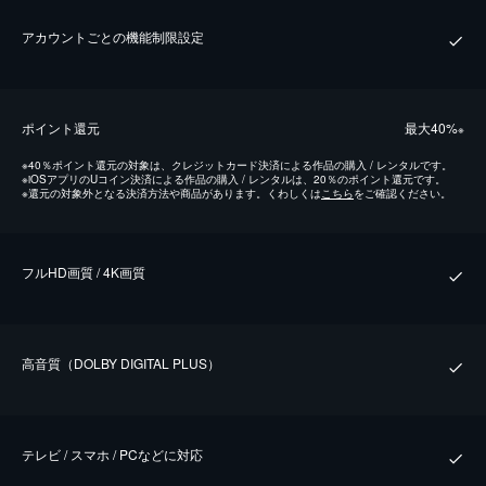
アカウントごとの機能制限設定
ポイント還元
最⼤40%
※
※
40％ポイント還元の対象は、クレジットカード決済による作品の購入 / レンタルです。
※
iOSアプリのUコイン決済による作品の購入 / レンタルは、20％のポイント還元です。
※
還元の対象外となる決済方法や商品があります。くわしくは
こちら
をご確認ください。
フルHD画質 / 4K画質
⾼⾳質（DOLBY DIGITAL PLUS）
テレビ / スマホ / PCなどに対応