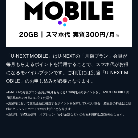
「U-NEXT MOBILE」はU-NEXTの「月額プラン」会員が
毎月もらえるポイントを活用することで、スマホ代がお得
になるモバイルプランです。ご利用には別途「U-NEXT M
OBILE」のお申し込みが必要となります。
※U-NEXTの月額プラン会員が毎月もらえる1,200円分のポイントを、U-NEXT MOBILEの
月額基本料の支払いに充てた場合。
※決済時において支払金額に相当するポイントを保有していない場合、差額分の料金はご登
録のクレジットカードでのお支払いとなります。
※通話料、SMS通信料、オプション（かけ放題など）の月額利用料は別途発生します。