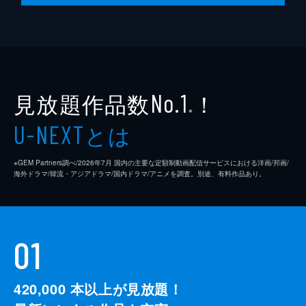
第10話 「ほっとけばいいのに」
お手伝いの延長で、宇佐のバイト先である書
生カフェでお茶をする河合荘の面々。そんな
なか、シロは屋外でひとり、熱射病ギリギリ
責めという謎の苦行を実践していた。すると
そこに、霊感女・林が現れる。
見放題作品数
！
No.1
25分
※
とは
U-NEXT
※GEM Partners調べ/2026年7⽉ 国内の主要な定額制動画配信サービスにおける洋画/邦画/
海外ドラマ/韓流・アジアドラマ/国内ドラマ/アニメを調査。別途、有料作品あり。
01
420,000
本以上が見放題！