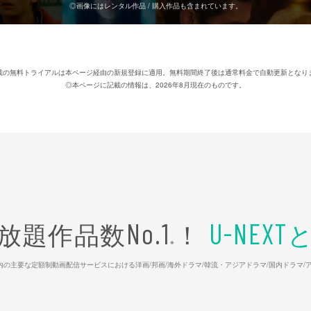
◎画像にはレンタル作品 / 購入作品も含まれています。
載の無料トライアルは本ページ経由の新規登録に適用。無料期間終了後は通常料金で自動更新となり
◎本ページに記載の情報は、2026年8月現在のものです。
放題作品数
！
No.1
U-NEXT
※
26年7⽉ 国内の主要な定額制動画配信サービスにおける洋画/邦画/海外ドラマ/韓流・アジアドラマ/国内ドラ