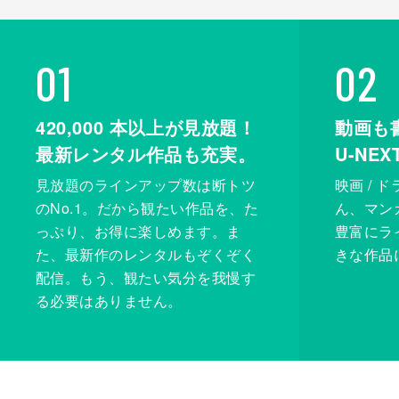
01
02
420,000
本以上が見放題！
動画も
最新レンタル作品も充実。
U-NE
見放題のラインアップ数は断トツ
映画 / 
のNo.1。だから観たい作品を、た
ん、マンガ 
っぷり、お得に楽しめます。ま
豊富にラ
た、最新作のレンタルもぞくぞく
きな作品
配信。もう、観たい気分を我慢す
る必要はありません。