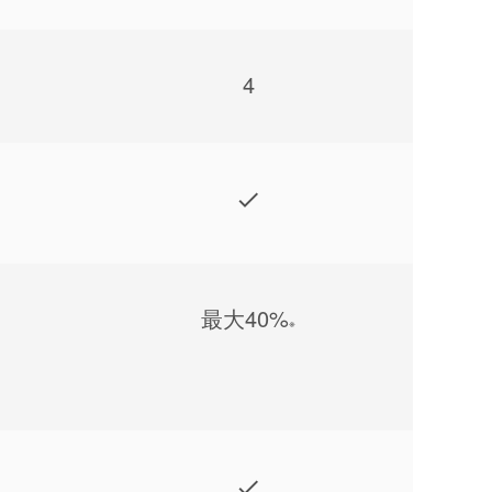
4
最⼤40%
※