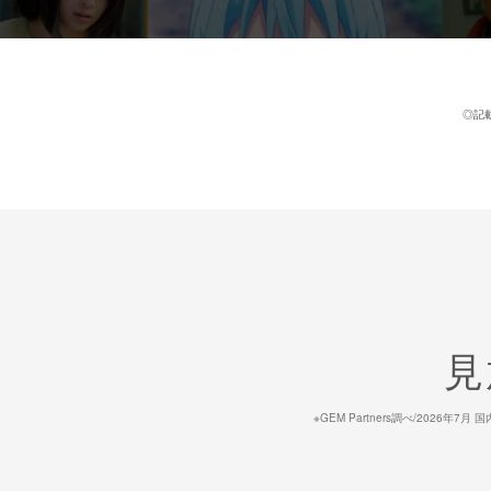
◎記
見
※GEM Partners調べ/20