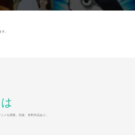
ます。
とは
マ/アニメを調査。別途、有料作品あり。