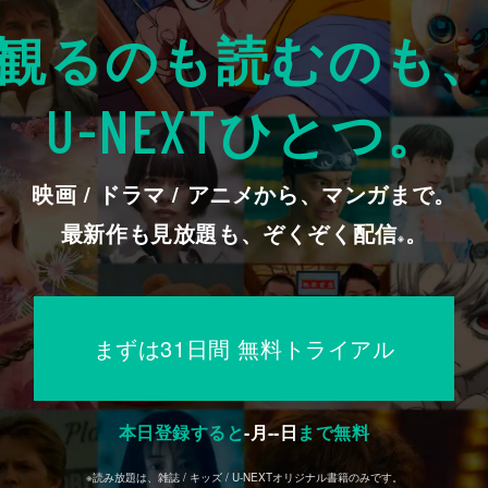
観るのも読むのも
ひとつ。
U-NEXT
映画 / ドラマ / アニメから、マンガまで。
最新作も見放題も、ぞくぞく配信
。
※
まずは31日間 無料トライアル
本日登録すると
-
月
--
日
まで無料
※読み放題は、雑誌 / キッズ / U-NEXTオリジナル書籍のみです。