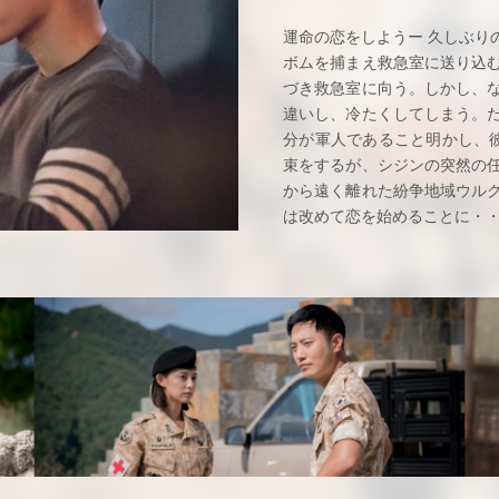
運命の恋をしようー 久しぶり
ボムを捕まえ救急室に送り込
づき救急室に向う。しかし、
違いし、冷たくしてしまう。
分が軍人であること明かし、
束をするが、シジンの突然の
から遠く離れた紛争地域ウル
は改めて恋を始めることに・