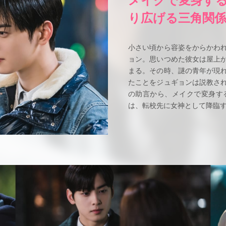
り広げる三角関
小さい頃から容姿をからかわ
ョン。思いつめた彼女は屋上
まる。その時、謎の青年が現
たことをジュギョンは説教さ
の助言から、メイクで変身す
は、転校先に女神として降臨