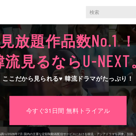
見放題作品数
No.1
※
韓流見るなら
U-NEXT
ここだから見られる♥ 韓流ドラマがたっぷり！
今すぐ31日間 無料トライアル
rs調べ/2026年7⽉
国内の主要な定額制動画配信サービスにおける韓流・アジアドラマを調査。別途、