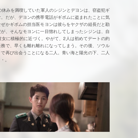
の休みを満喫していた軍人のシジンとデヨンは、窃盗犯ギ
む。だが、デヨンの携帯電話がギボムに盗まれたことに気
なぜかギボムの担当医モヨンは彼らをヤクザの組長だと勘
だが、そんなモヨンに一目惚れしてしまったシジンは、自
彼女に積極的に近づく。やがて、2人は初めてデートの約
任務で、早くも離れ離れになってしまう。その後、ソウル
クで再び出会うことになる二人。青い海と陽光の下、二人
・・。