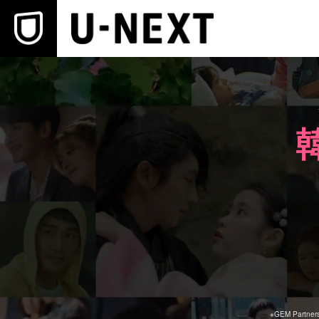
本文へスキップ
※
GEM Partne