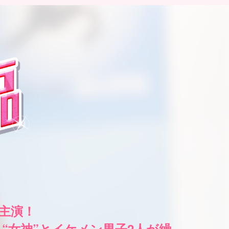
ヌ主演！
“女神”とイケメン男子2人が繰