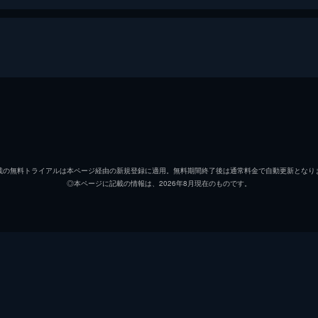
イトの気になる男子・霧尾への想いを語りあっていた。どうに
巡らせていると、教室に残った霧尾の学ランを発見して...!?
三好藍美
稗田寧
染谷波
若山詩
仲のいい隣のクラスの皐月。何とか皐月の弱みを握ってやろう
載の無料トライアルは本ページ経由の新規登録に適用。無料期間終了後は通常料金で自動更新となり
◎本ページに記載の情報は、2026年8月現在のものです。
霧尾賢
梶原岳
打ちどころがないほど手ごわい。霧尾と2人の距離が縮まる
満田充
広瀬裕
桃瀬隼斗
小笠原
藍美と波。化学室にこもってこそこそと呪術を研究している満
村岡皐月
伊藤彩
じない」を教えてもらうため、藍美と波は強引に接触を試み