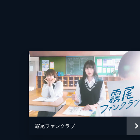
が...。
24分
監督
#4 大切な時間
霧尾と連絡先を交換し、ついに歩みを
原作
るおまじない」を聞きに向かう。ところ
音楽
24分
#5 推してもいいですか？
アニメーション制作
サッカー部のマネージャー・星羅は部
ラの推し活をすること。しかし、最近の
24分
#6 かくしごと
霧尾ファンクラブ
相変わらず霧尾との距離が近過ぎる皐
込みかける藍美を見て、波は「皐月に直