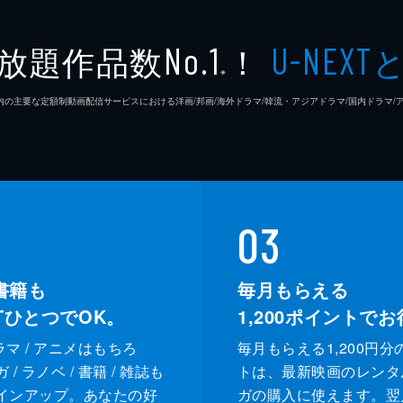
放題作品数
！
No.1
U-NEXT
※
26年7⽉ 国内の主要な定額制動画配信サービスにおける洋画/邦画/海外ドラマ/韓流・アジアドラマ/国内ドラ
03
書籍も
毎月もらえる
XTひとつでOK。
1,200
ポイントでお
ドラマ / アニメはもちろ
毎月もらえる1,200円分
/ ラノベ / 書籍 / 雑誌も
トは、最新映画のレンタ
インアップ。あなたの好
ガの購入に使えます。翌