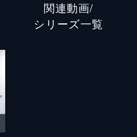
関連動画/
田代星羅
和泉風
シリーズ⼀覧
外山草
進めた藍美は、もっと霧尾に近づくため、満田に「両想いにな
地球の
が、浮かれる2人に対する満田の表情は暗くて...。
菊谷知
サテラ
員たちの憧れの的。そんな星羅の趣味は、大好きなゲームのキ
星羅には、その推し活よりも気になるものができたようで...
月。「霧尾に必要なのは、自分たちより皐月なのかも...」と
接真意を聞いてみよう」と提案するが...。