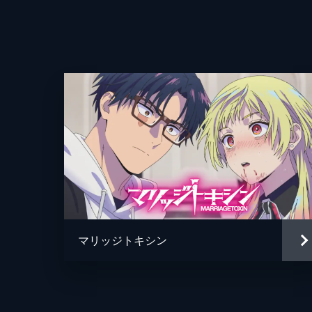
しが...。
24分
#10 霧尾、部活やめるってよ
3年生になった藍美と波だが、春休み
ったが、藍美はなぜか波のもとから逃げ
24分
マリッジトキシン