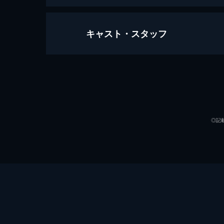
キャスト・スタッフ
#1 拝啓、霧尾くん
藍美と波は、いつものようにクラスメ
して彼とお近づきになれないかと考えを
声の出演
24分
#2 あの日見た君の涙
なぜか霧尾に下の名前で呼ばれるほど
◎記
観察する藍美と波だが、皐月は非の
は...。
24分
#3 ドラゴンキリオ
同じクラスの満田の変な噂を聞いた
に、「霧尾とお近づきになれるおま