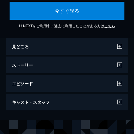
今すぐ観る
U-NEXTをご利用中／過去に利用したことがある方は
こちら
見どころ
ストーリー
エピソード
快楽の探求 美しすぎる妻
キャスト・スタッフ
91分
出演
カトリーナ・ドベイ
アンドレア・ガルシア