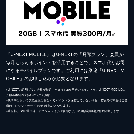
「U-NEXT MOBILE」はU-NEXTの「月額プラン」会員が
毎月もらえるポイントを活用することで、スマホ代がお得
になるモバイルプランです。ご利用には別途「U-NEXT M
OBILE」のお申し込みが必要となります。
※U-NEXTの月額プラン会員が毎月もらえる1,200円分のポイントを、U-NEXT MOBILEの
月額基本料の支払いに充てた場合。
※決済時において支払金額に相当するポイントを保有していない場合、差額分の料金はご登
録のクレジットカードでのお支払いとなります。
※通話料、SMS通信料、オプション（かけ放題など）の月額利用料は別途発生します。