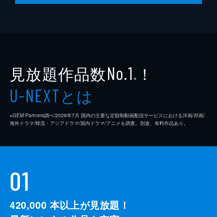
見放題作品数
！
No.1
※
とは
U-NEXT
※GEM Partners調べ/2026年7⽉ 国内の主要な定額制動画配信サービスにおける洋画/邦画/
海外ドラマ/韓流・アジアドラマ/国内ドラマ/アニメを調査。別途、有料作品あり。
01
420,000
本以上が見放題！