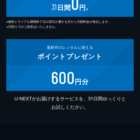
0
31
日間
円
※
※無料トライアル期間終了日の翌日が属する月から月額料金が発生します。
※日割りでのご請求はいたしません。
最新作の
レンタルに使える
ポイント
プレゼント
600
円分
U-NEXTがお届けするサービスを、31日間ゆっくりと
お試しください。