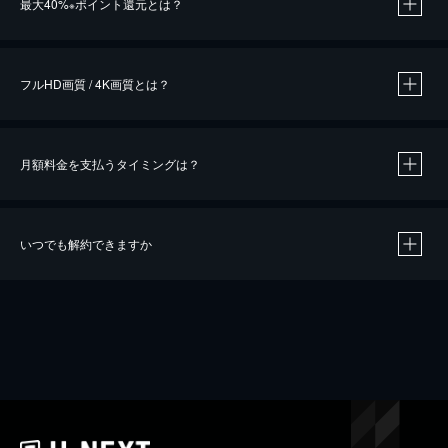
最大40%
ポイント還元とは？
※
※
作品によって必要なポイントが異なります。
フルHD画質 / 4K画質とは？
月額料金を支払うタイミングは？
※
40％ポイント還元の対象は、クレジットカード決済による作品の購入 / レンタルです。
※
iOSアプリのUコイン決済による作品の購入 / レンタルは、20％のポイント還元です。
※
還元の対象外となる決済方法や商品があります。くわしくは
こちら
をご確認ください。
いつでも解約できますか
こちら