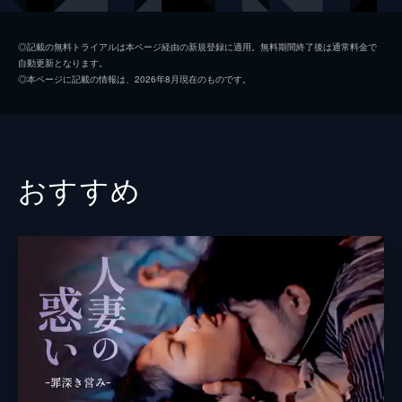
ニコ・ロコ
◎記載の無料トライアルは本ページ経由の新規登録に適用。無料期間終了後は通常料金で
自動更新となります。
ルーク・セルビー
◎本ページに記載の情報は、2026年8月現在のものです。
監督
ジャオ・ダニエル・エランパロ
脚本
ブリランテ・メンドーサ
レイノルド・ジーバ
おすすめ