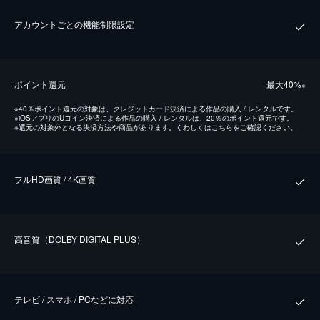
アカウントごとの機能制限設定
ポイント還元
最⼤40%
※
※
40％ポイント還元の対象は、クレジットカード決済による作品の購入 / レンタルです。
※
iOSアプリのUコイン決済による作品の購入 / レンタルは、20％のポイント還元です。
※
還元の対象外となる決済方法や商品があります。くわしくは
こちら
をご確認ください。
フルHD画質 / 4K画質
⾼⾳質（DOLBY DIGITAL PLUS）
テレビ / スマホ / PCなどに対応