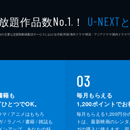
香川久
良木ひかるが登場する。声優としての演技力ではなく容姿を評
放題作品数
！
No.1
U-NEXT
の道を選んだひかるは、自身の表現力を生かせる人情噺を披露
※
ゼクシ
26年7⽉ 国内の主要な定額制動画配信サービスにおける洋画/邦画/海外ドラマ/韓流・アジアドラマ/国内ドラ
あっさりとした寿限無を展開する。勝負を投げたのかといぶか
会の熱気に当てられた観客にとって、心地良い落語家的なアプ
03
書籍も
毎月もらえる
XTひとつでOK。
1,200
ポイントでお
ドラマ / アニメはもちろ
毎月もらえる1,200円分
/ ラノベ / 書籍 / 雑誌も
トは、最新映画のレンタ
インアップ。あなたの好
ガの購入に使えます。翌