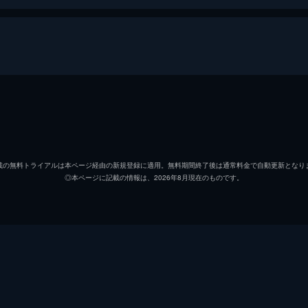
阿良川志ん太の背中を見て、その魔法のような落語に魅せられ
ている家族のため、落語界の最高位“真打”への昇進試験に挑
桜咲朱音
永瀬ア
練磨家からし
江口拓
載の無料トライアルは本ページ経由の新規登録に適用。無料期間終了後は通常料金で自動更新となり
◎本ページに記載の情報は、2026年8月現在のものです。
高良木ひかる
高橋李
は、師匠の阿良川志ぐまが若い女性と密会しているという噂を
は、カラオケ店で志ぐまに稽古をつけてもらう高校生・朱音の
阿良川魁生
塩野瑛
阿良川志ん太（桜咲徹）
福山潤
阿良川まいける
島﨑信
受けた朱音は、志ぐま一門に見習いとして弟子入りすることに