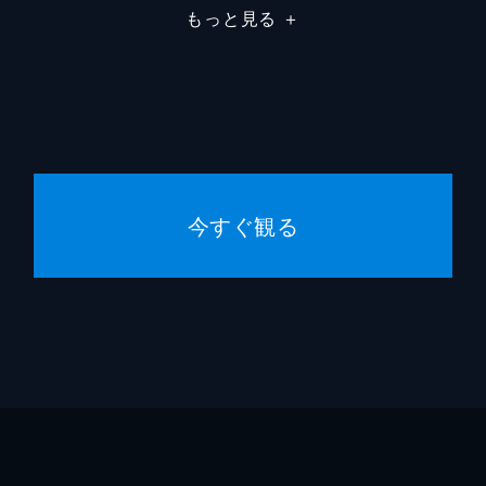
務めるのが阿良川一生だと知った朱音は、志ぐまに可楽杯出場
もっと見る
＋
「寿限無で勝つこと」。朱音は志ぐま一門の阿良川こぐまに教
喧風亭流雲
三木眞
今昔亭ちょう朝
関智一
渡辺歩
楽杯2連覇中の大学生・練磨家からしと、人気急上昇中の若手
田中紀
を務める魁生は記者に対し、無名の女子高生・あかねを優勝候
今すぐ観る
末永裕
馬上鷹
長である阿良川一生の姿が。出場者たちの高座が続き、いよい
井筒昭
に。からしは古典落語を現代風にアレンジする“改作落語”で
田中紀
新田靖