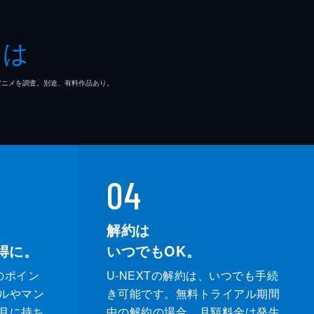
価
とは
す
ズ
マ/アニメを調査。別途、有料作品あり。
し
ロ
04
解約は
得に。
いつでもOK。
のポイン
U-NEXTの解約は、いつでも手続
ルやマン
き可能です。無料トライアル期間
月に持ち
中の解約の場合、月額料金は発生