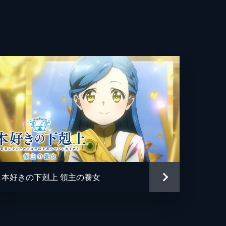
す
晃
洋平
一郎
ばか
ままさき
夫
忠
現実
と
太郎
本好きの下剋上 領主の養女
心