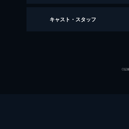
キャスト・スタッフ
第一席 「あの日」
小学5年生の桜咲朱音は、噺家の父・
いた。志ん太は自分の夢を支えてくれ
が...。
声の出演
25分
第二席 「初高座」
◎記
駆け出しの二ツ目である阿良川ぐりこ
きつけ調査を開始する。するとそこに
があった。
25分
第三席 「兄弟子」
初高座を終え、阿良川魁生に刺激を