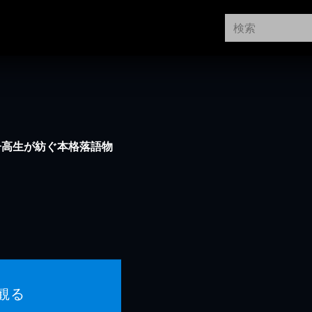
子高生が紡ぐ本格落語物
観る