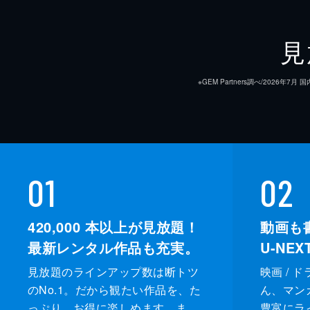
第九席 「表現者」
可楽杯本選。からしに続いて声優・高
見
されがちな現状を変えるべく、落語
アニメーション制作
る。
※GEM Partners調べ/20
25分
第十席 「寿限無」
予選とは異なり、本選の朱音は比較的
むからしやひかるだったが、それは大
01
02
ーチだった。
25分
420,000
本以上が見放題！
動画も
最新レンタル作品も充実。
U-NE
見放題のラインアップ数は断トツ
映画 / 
のNo.1。だから観たい作品を、た
ん、マンガ 
っぷり、お得に楽しめます。ま
豊富にラ