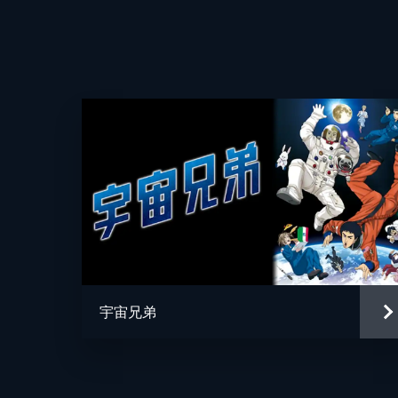
る。志ぐまから個性豊かな兄弟子たち
ることに。
25分
第四席 「喜びの先」
居酒屋「海」での修行で “気働き”
りのお客さんに楽しんでもらえるよう
25分
第五席 「進む道」
高校3年生の朱音は担任からの進路指
的な大学進学を勧めてくる岩清水に、
するが...。
宇宙兄弟
25分
第六席 「寺子屋」