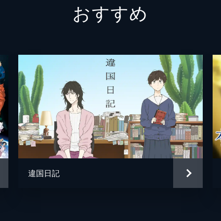
おすすめ
を紹介され、生真面目な性格の阿良川享二が朱音の指導を担当
阿良川こぐま
小林千
阿良川享二
阿座上
阿良川ぐりこ
山下誠
を学んだ朱音は、老人ホームで落語を披露することに。お年寄り
阿良川志ぐま
てらそ
、朱音は高座の上で修行の成果を遺憾なく発揮していく。
阿良川一生
大塚明
柏家三禄
大塚芳
導を受けることに。しかも相手は“氷の女”と称される岩清水。
落語家になることを認めさせたい朱音は、岩清水を懐柔しよう
椿家正明
置鮎龍
違国日記
三明亭円相
中博史
蘭彩歌うらら
田村睦