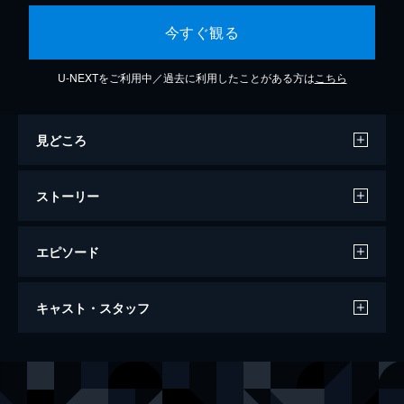
今すぐ観る
U-NEXTをご利用中／過去に利用したことがある方は
こちら
見どころ
ストーリー
エピソード
M3GAN／ミーガン 2.0
キャスト・スタッフ
120分
出演
ジェマ
アリソン・ウィリアムズ
ケイディ
ヴァイオレット・マッグロウ