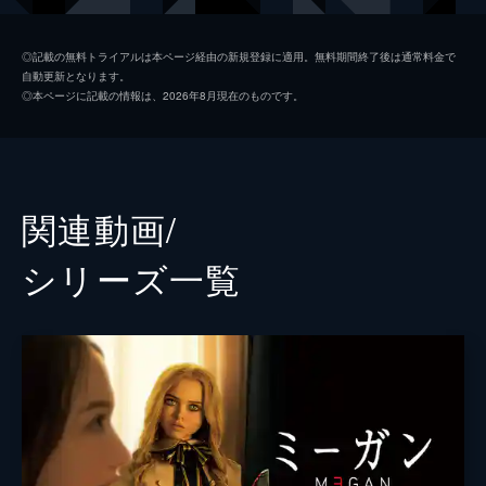
アメリア
イヴァンナ・ザクノ
◎記載の無料トライアルは本ページ経由の新規登録に適用。無料期間終了後は通常料金で
自動更新となります。
コール
ブライアン・ジョーダン・アルバレス
◎本ページに記載の情報は、2026年8月現在のものです。
テス
ジェン・ヴァン・エップス
サトラー捜査官
ティム・シャープ
アルトン・アップルトン
ジェマイン・クレメント
関連動画/
クリスティアン
アリストートル・アタリ
シリーズ⼀覧
エイミー・ドナルド
声の出演
ミーガン
ジェナ・デイヴィス
監督
ジェラード・ジョンストーン
脚本
ジェラード・ジョンストーン
音楽
クリス・ベーコン