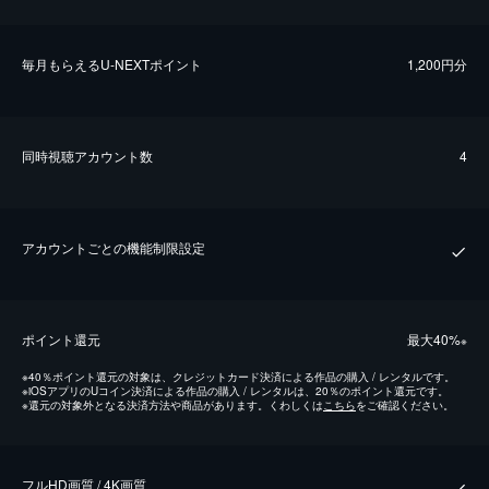
毎⽉もらえるU-NEXTポイント
1,200円分
同時視聴アカウント数
4
アカウントごとの機能制限設定
ポイント還元
最⼤40%
※
※
40％ポイント還元の対象は、クレジットカード決済による作品の購入 / レンタルです。
※
iOSアプリのUコイン決済による作品の購入 / レンタルは、20％のポイント還元です。
※
還元の対象外となる決済方法や商品があります。くわしくは
こちら
をご確認ください。
フルHD画質 / 4K画質