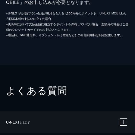
OBILE」のお申し込みが必要となります。
※U-NEXTの月額プラン会員が毎月もらえる1,200円分のポイントを、U-NEXT MOBILEの
月額基本料の支払いに充てた場合。
※決済時において支払金額に相当するポイントを保有していない場合、差額分の料金はご登
録のクレジットカードでのお支払いとなります。
※通話料、SMS通信料、オプション（かけ放題など）の月額利用料は別途発生します。
よくある質問
U-NEXTとは？