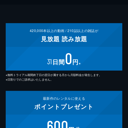
420,000
本以上の動画 /
210
誌以上の雑誌が
見放題
読み放題
0
31
日間
円
※
※無料トライアル期間終了日の翌日が属する月から月額料金が発生します。
※日割りでのご請求はいたしません。
最新作の
レンタルに使える
ポイント
プレゼント
600