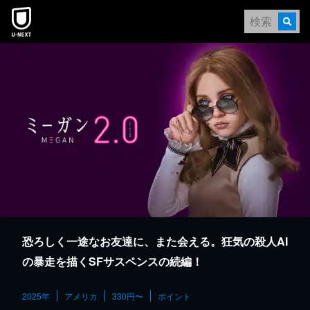
本文へスキップ
恐ろしく一途なお友達に、また会える。狂気の殺人AI
の暴走を描くSFサスペンスの続編！
2025年
アメリカ
330円〜
ポイント