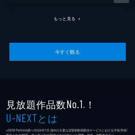
もっと見る
＋
今すぐ観る
見放題作品数
！
No.1
※
とは
U-NEXT
※GEM Partners調べ/2026年7⽉ 国内の主要な定額制動画配信サービスにおける洋画/邦画/
海外ドラマ/韓流・アジアドラマ/国内ドラマ/アニメを調査。別途、有料作品あり。