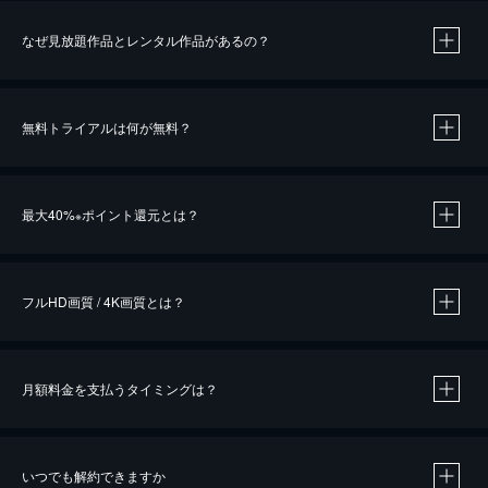
なぜ見放題作品とレンタル作品があるの？
無料トライアルは何が無料？
※
最大40%
ポイント還元とは？
※
※
作品によって必要なポイントが異なります。
フルHD画質 / 4K画質とは？
月額料金を支払うタイミングは？
※
40％ポイント還元の対象は、クレジットカード決済による作品の購入 / レンタルです。
※
iOSアプリのUコイン決済による作品の購入 / レンタルは、20％のポイント還元です。
※
還元の対象外となる決済方法や商品があります。くわしくは
こちら
をご確認ください。
いつでも解約できますか