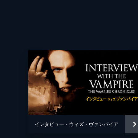
読み、犯罪者たちだけを狩るのはどう
タトだが...。
41分
第4話 子供の求めるまま無慈悲に獲
ラシッドに書斎へと案内されたダニエル
ア”と記された日記を開くと、一人
た。
42分
第5話 打ちのめされる心臓への卑劣
ラシッドの血を吸うルイを横目に、
人々の最期の言葉と少女の心の叫び。
に置いていた。
インタビュー・ウィズ・ヴァンパイア
44分