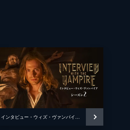
レス
ディ
い
た
室
インタビュー・ウィズ・ヴァンパイア シーズン２