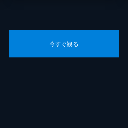
に
タトと激しく争ったルイは、空から地面に突き落とされて大け
で誰より長く生きた数人だけが持つ“雲の業”が使えることを
今すぐ観る
うとしたクローディアを強制的に連れ戻す。ルイとクローディ
意。“不死身でも死ねるのか?”というダニエルの質問に対して