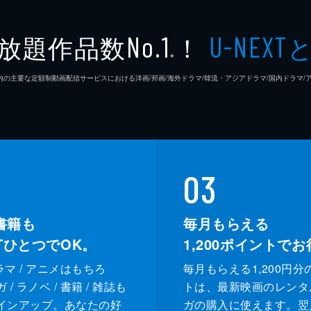
放題作品数
！
No.1
U-NEXT
※
26年7⽉ 国内の主要な定額制動画配信サービスにおける洋画/邦画/海外ドラマ/韓流・アジアドラマ/国内ドラ
03
書籍も
毎月もらえる
XTひとつでOK。
1,200
ポイントでお
ドラマ / アニメはもちろ
毎月もらえる1,200円分
/ ラノベ / 書籍 / 雑誌も
トは、最新映画のレンタ
インアップ。あなたの好
ガの購入に使えます。翌