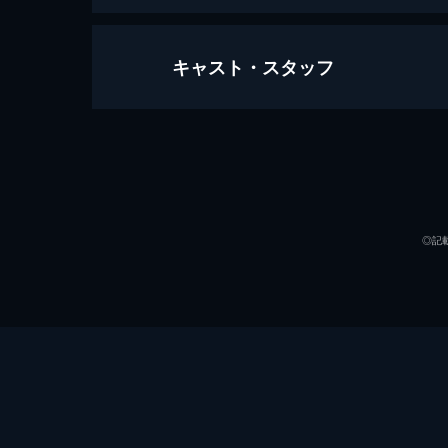
キャスト・スタッフ
第1話 強まる驚異の真っただ中に
ジャーナリストのダニエル・モロイは
もままならない。そんななか、ルイ・
が届く。
出演
66分
第2話 かつての自分の幻影の果てに
◎記
食事をしながらインタビューを進める
ると言い、一向に姿を見せない。一人
ョン2が始まる。
48分
第3話 本性は悪魔そのものか
原作
ルイはバンパイアとして人を殺し、快