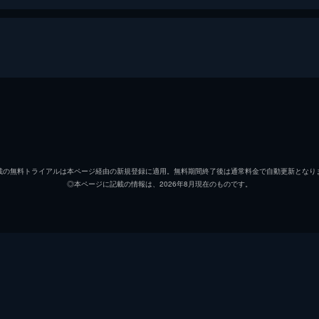
難病を患っているが、未知のウイルスがまん延した世界では通
ド・ポワントデュラックという人物から、手紙とカセットテー
ジェイコブ・アンダーソン
サム・リード
載の無料トライアルは本ページ経由の新規登録に適用。無料期間終了後は通常料金で自動更新となり
◎本ページに記載の情報は、2026年8月現在のものです。
エリック・ボゴシアン
ことになったダニエル。しかし、ルイは7皿目から食事を共に
のディナーも終盤に差しかかり、ルイはようやく席に着きセッ
ベイリー・バス
アサド・ザマン
アン・ライス
楽を得ることに葛藤し続けていた。そこで能力を使って人の心