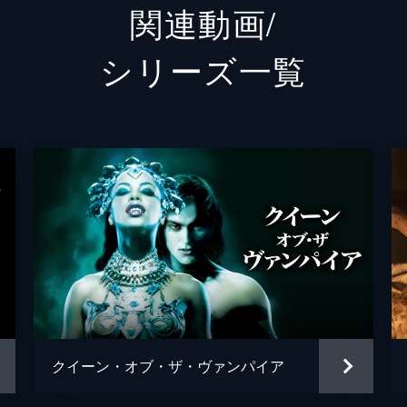
関連動画/
かと考える。“狩りは理性ではなく本能でやるものだ”と諭す
シリーズ⼀覧
物を狩る
は、貴重な資料だという日記を数冊読む。“1917年 クロー
の少女がバンパイアとして生きることになった過程が書かれて
な飢え
ダニエルはクローディアの日記を読み続けていた。彼女が殺し
クローディアを心配していたルイは、夜ごと翼を折った鳩を寝
クイーン・オブ・ザ・ヴァンパイア