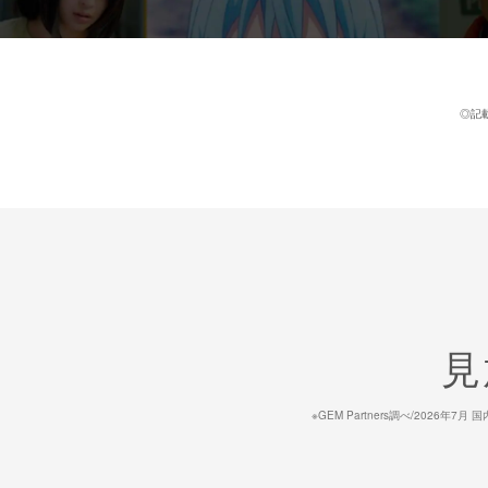
◎記
見
※GEM Partners調べ/20