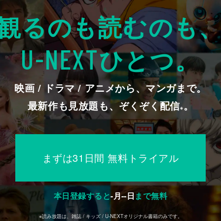
観るのも読むのも
ひとつ。
U-NEXT
映画 / ドラマ / アニメから、マンガまで。
最新作も見放題も、ぞくぞく配信
。
※
まずは31日間 無料トライアル
本日登録すると
-
月
--
日
まで無料
※読み放題は、雑誌 / キッズ / U-NEXTオリジナル書籍のみです。