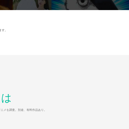
ます。
とは
マ/アニメを調査。別途、有料作品あり。