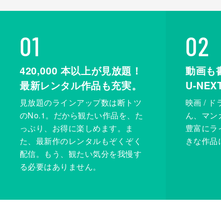
01
02
420,000
本以上が見放題！
動画も
最新レンタル作品も充実。
U-NE
見放題のラインアップ数は断トツ
映画 / 
のNo.1。だから観たい作品を、た
ん、マンガ 
っぷり、お得に楽しめます。ま
豊富にラ
た、最新作のレンタルもぞくぞく
きな作品
配信。もう、観たい気分を我慢す
る必要はありません。