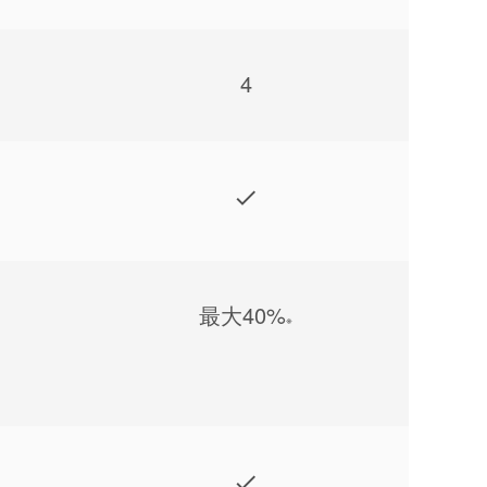
4
最⼤40%
※