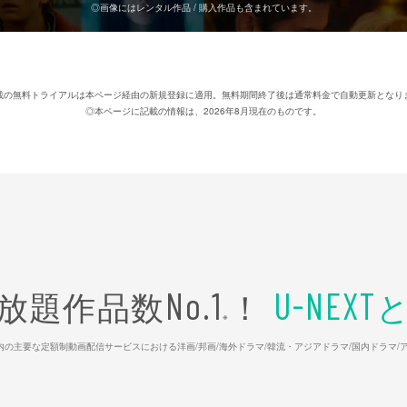
◎画像にはレンタル作品 / 購入作品も含まれています。
載の無料トライアルは本ページ経由の新規登録に適用。無料期間終了後は通常料金で自動更新となり
◎本ページに記載の情報は、2026年8月現在のものです。
放題作品数
！
No.1
U-NEXT
※
26年7⽉ 国内の主要な定額制動画配信サービスにおける洋画/邦画/海外ドラマ/韓流・アジアドラマ/国内ドラ