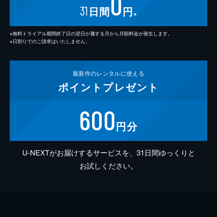
0
31
日間
円
※
※無料トライアル期間終了日の翌日が属する月から月額料金が発生します。
※日割りでのご請求はいたしません。
最新作の
レンタルに使える
ポイント
プレゼント
600
円分
U-NEXTがお届けするサービスを、31日間ゆっくりと
お試しください。