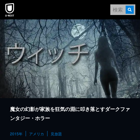
本文へスキップ
魔女の幻影が家族を狂気の淵に叩き落とすダークファ
ンタジー・ホラー
2015年
アメリカ
見放題