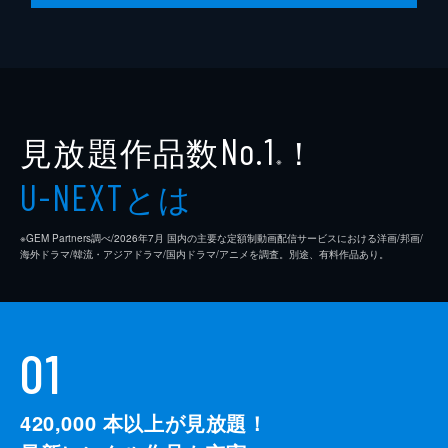
見放題作品数
！
No.1
※
とは
U-NEXT
※GEM Partners調べ/2026年7⽉ 国内の主要な定額制動画配信サービスにおける洋画/邦画/
海外ドラマ/韓流・アジアドラマ/国内ドラマ/アニメを調査。別途、有料作品あり。
01
420,000
本以上が見放題！