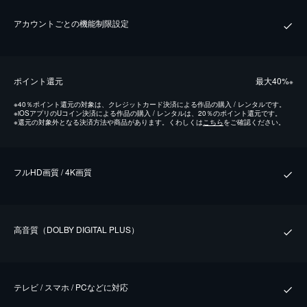
アカウントごとの機能制限設定
ポイント還元
最⼤40%
※
※
40％ポイント還元の対象は、クレジットカード決済による作品の購入 / レンタルです。
※
iOSアプリのUコイン決済による作品の購入 / レンタルは、20％のポイント還元です。
※
還元の対象外となる決済方法や商品があります。くわしくは
こちら
をご確認ください。
フルHD画質 / 4K画質
⾼⾳質（DOLBY DIGITAL PLUS）
テレビ / スマホ / PCなどに対応