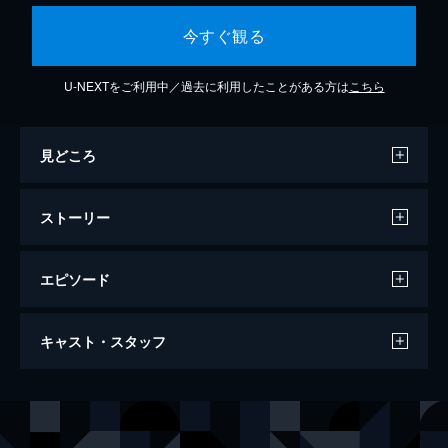
今すぐ観る
U-NEXTをご利用中／過去に利用したことがある方は
こちら
見どころ
ストーリー
エピソード
ウィッチ
キャスト・スタッフ
93分
出演
トマシン
アニャ・テイラー＝ジョイ
ウィリアム
ラルフ・アイネソン