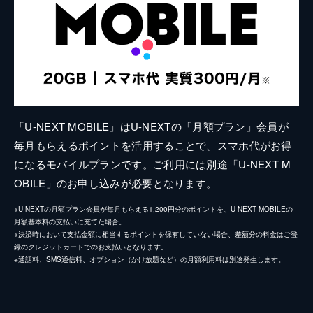
「U-NEXT MOBILE」はU-NEXTの「月額プラン」会員が
毎月もらえるポイントを活用することで、スマホ代がお得
になるモバイルプランです。ご利用には別途「U-NEXT M
OBILE」のお申し込みが必要となります。
※U-NEXTの月額プラン会員が毎月もらえる1,200円分のポイントを、U-NEXT MOBILEの
月額基本料の支払いに充てた場合。
※決済時において支払金額に相当するポイントを保有していない場合、差額分の料金はご登
録のクレジットカードでのお支払いとなります。
※通話料、SMS通信料、オプション（かけ放題など）の月額利用料は別途発生します。