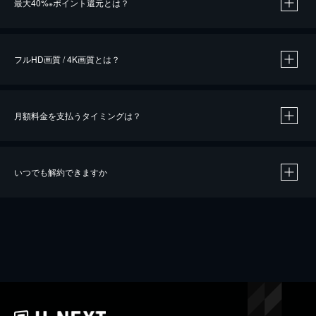
最大40%
ポイント還元とは？
※
※
作品によって必要なポイントが異なります。
フルHD画質 / 4K画質とは？
月額料金を支払うタイミングは？
※
40％ポイント還元の対象は、クレジットカード決済による作品の購入 / レンタルです。
※
iOSアプリのUコイン決済による作品の購入 / レンタルは、20％のポイント還元です。
※
還元の対象外となる決済方法や商品があります。くわしくは
こちら
をご確認ください。
いつでも解約できますか
こちら