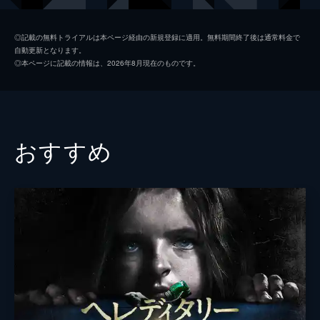
ケイト
ケイト・ディッキー
◎記載の無料トライアルは本ページ経由の新規登録に適用。無料期間終了後は通常料金で
自動更新となります。
ケイレブ
ハーヴィー・スクリムショウ
◎本ページに記載の情報は、2026年8月現在のものです。
マーシー
エリー・グレインジャー
ジョナス
ルーカス・ドーソン
監督
ロバート・エガース
おすすめ
脚本
ロバート・エガース
音楽
マーク・コーヴェン
製作
ジェイ・ヴァン・ホイ
ラース・クヌードセン
ジョディ・レドモンド
ダニエル・ベーカーマン