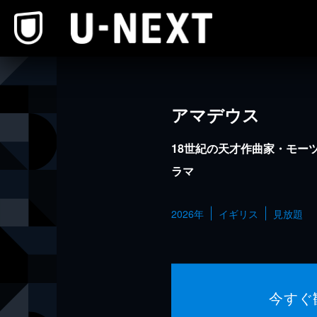
本文へスキップ
アマデウス
18世紀の天才作曲家・モー
ラマ
2026年
イギリス
見放題
今すぐ