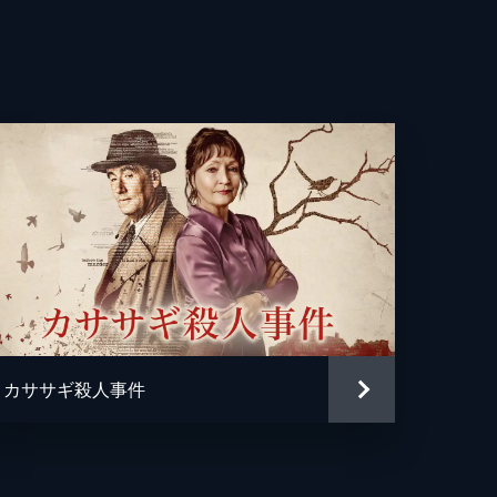
ィア＝マイ・バレット
ー・コウ
だ
い
ー・ファリノ
タシア・マーティン
オコロンコ
、
ー・ジェイムズ
ク・ファーシング
カササギ殺人事件
龍之介
一