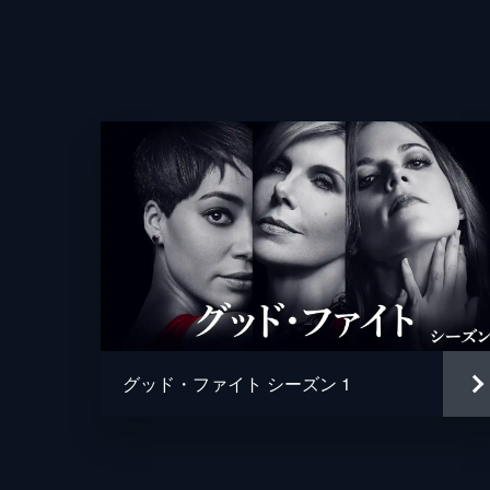
53分
第4話 エピソード4
コンスタンツェは愛人のもとへと去っ
す。アマデウスは死者のためのミサ
た。
49分
第5話 エピソード5
コンスタンツェは、アマデウスを殺害
驚がくの真実を知り、2人の名は異な
43分
グッド・ファイト シーズン 1
声の出演