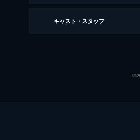
キャスト・スタッフ
第1話 エピソード1
1781年、天才作曲家、ヴォルフガ
ェ・ウェーバーと恋に落ちる。一方、
スの殺害を誓う。
出演
47分
第2話 エピソード2
◎記
アマデウスとコンスタンツェは結婚し
2人の仲に立ち入り、神に宣戦布告す
53分
第3話 エピソード3
息子の死で、アマデウスとコンスタン
スのオペラ公演の邪魔をする。コンス