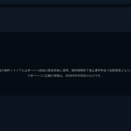
ング・アマデウス・モーツァルトはウィーンに到着し、コンスタ
宮廷作曲家のアントニオ・サリエリは嫉妬と復讐を胸にアマデ
ヴォルフガング・アマデウス・モーツァルト
ウィル
アントニオ・サリエリ
ポール
載の無料トライアルは本ページ経由の新規登録に適用。無料期間終了後は通常料金で自動更新となり
◎本ページに記載の情報は、2026年8月現在のものです。
コンスタンツェ・モーツァルト
ガブリ
子供を授かるが、祝福のミサ曲が書けずに苦悩する。サリエリ
る。
皇帝ヨーゼフ２世
ロリー
ジェシ
ツェの気持ちは離れてしまう。サリエリは暴動を企て、アマデ
ジョナ
タンツェは、サリエリが差し向けた作曲家に惹かれてゆく。