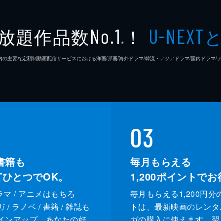
放題作品数
！
No.1
U-NEXT
※
26年7⽉ 国内の主要な定額制動画配信サービスにおける洋画/邦画/海外ドラマ/韓流・アジアドラマ/国内ドラ
03
書籍も
毎月もらえる
XTひとつでOK。
1,200
ポイントでお
ドラマ / アニメはもちろ
毎月もらえる1,200円分
/ ラノベ / 書籍 / 雑誌も
トは、最新映画のレンタ
インアップ。あなたの好
ガの購入に使えます。翌