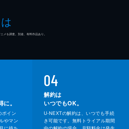
とは
マ/アニメを調査。別途、有料作品あり。
04
解約は
得に。
いつでもOK。
のポイン
U-NEXTの解約は、いつでも手続
ルやマン
き可能です。無料トライアル期間
月に持ち
中の解約の場合、月額料金は発生