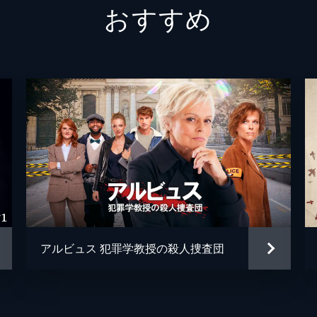
おすすめ
オリヴ
ルーシ
ていった。サリエリはアマデウスを完全に破滅させるべく動き
曲の作曲依頼を受けるが、締め切りと共に彼自身の死が迫って
ナンシ
アナス
エニ・
したと言うサリエリの告白を信じようとはしなかった。しかし
ジュダ
るかたちで語り継がれてゆくと確信するのだった。
ジャッ
アルビュス 犯罪学教授の殺人捜査団
小野田
山寺宏