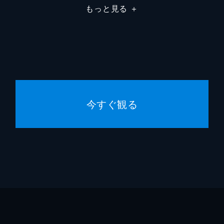
もっと見る
＋
庄司宇
関口雄
ジュリ
アリス
今すぐ観る
ジョー
ピータ